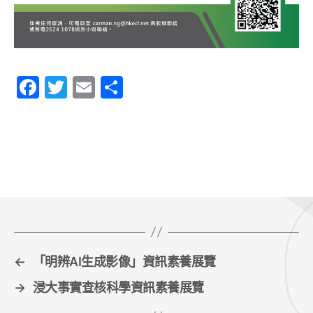
F
T
E
S
a
w
m
h
c
itt
ai
ar
e
er
l
e
b
o
o
k
←
「明辨AI生成影像」資訊素養展覽
→
浸大事實查核科學資訊素養展覽