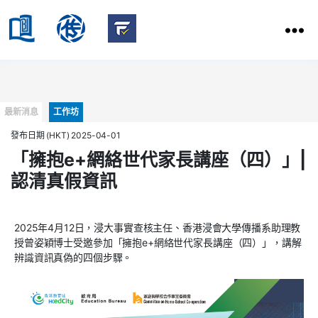
HKBU
School
HKBU
of
FactCheck
Communication
Service
Categories
最新消息
工作坊
發布日期 (HKT) 2025-04-01
「擁抱e+網絡世代家長講座（四）」|
認清真假資訊
2025年4月12日，浸大事實查核主任、香港浸會大學傳播系助理教
授曾姿穎博士受邀參加「擁抱e+網絡世代家長講座（四）」，講解
辨識資訊真偽的四個步驟。