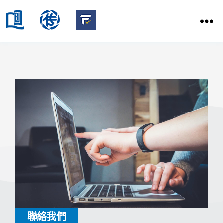
HKBU
School
HKBU
of
FactCheck
Communication
Service
聯絡我們