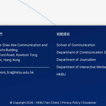
們
相關連結
e Shau Kee Communication and
School of Communication
Arts Building
Department of Communication S
ford Road, Kowloon Tong
Department of Journalism
n, Hong Kong
Department of Interactive Media
omm_fcs@hkbu.edu.hk
HKBU
© Copyright 2026 - HKBU Fact Check |
Privacy Policy
|
Disclaimer