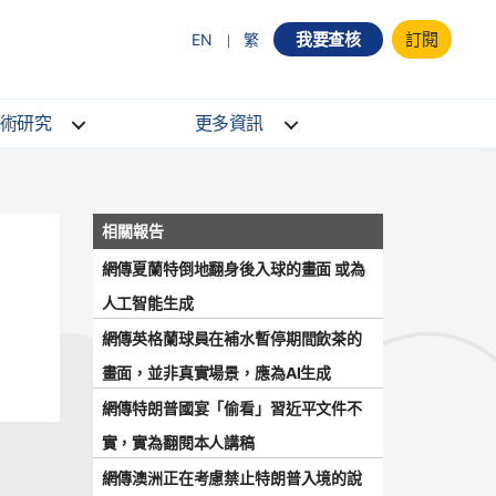
我要查核
訂閱
EN
繁
術研究
更多資訊
網傳夏蘭特倒地翻身後入球的畫面 或為
人工智能生成
網傳英格蘭球員在補水暫停期間飲茶的
畫面，並非真實場景，應為AI生成
網傳特朗普國宴「偷看」習近平文件不
實，實為翻閱本人講稿
網傳澳洲正在考慮禁止特朗普入境的說