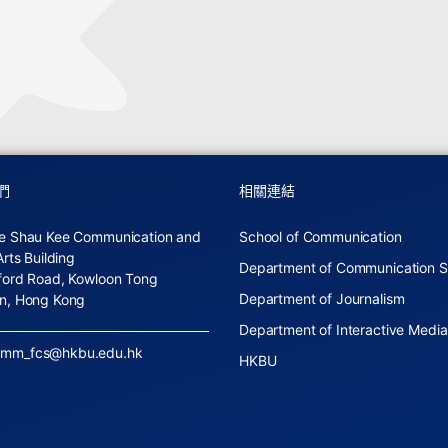
們
相關連結
e Shau Kee Communication and
School of Communication
Arts Building
Department of Communication S
ford Road, Kowloon Tong
Department of Journalism
n, Hong Kong
Department of Interactive Media
omm_fcs@hkbu.edu.hk
HKBU