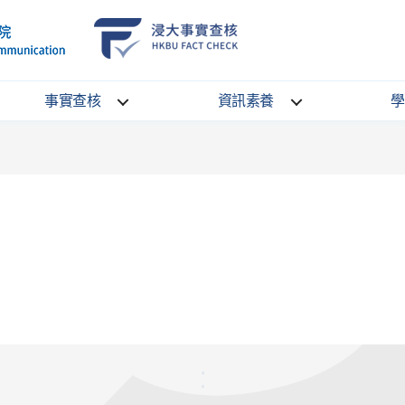
School
HKBU
of
FactCheck
Communication
Service
事實查核
資訊素養
學