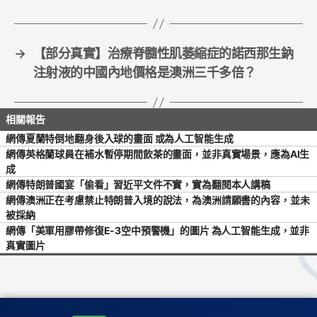
o
k
→
【部分真實】治療脊髓性肌萎縮症的諾西那生鈉
注射液的中國內地價格是澳洲三千多倍？
網傳夏蘭特倒地翻身後入球的畫面 或為人工智能生成
網傳英格蘭球員在補水暫停期間飲茶的畫面，並非真實場景，應為AI生
成
網傳特朗普國宴「偷看」習近平文件不實，實為翻閱本人講稿
網傳澳洲正在考慮禁止特朗普入境的說法，為澳洲請願書的內容，並未
被採納
網傳「美軍用膠帶修復E-3空中預警機」的圖片 為人工智能生成，並非
真實圖片