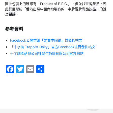
因此包裝上的確印有「Product of P.R.C.」，但並非冒牌產品。因
此網民關於「香港出現中國內地製造的十字牌冒牌乳酪飲品」的說
法
錯誤
。
參考資料
Facebook公開群組「罷買中國貨」轉發的帖文
「十字牌 Trappist Dairy」官方Facebook主頁發佈帖文
十字牌產品母公司神樂牛奶厰有限公司官方網站
F
T
E
S
a
w
m
h
c
itt
ai
ar
e
er
l
e
b
o