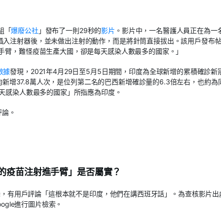
組「
爆廢公社
」發布了一則29秒的
影片
。影片中，一名醫護人員正在為一
插入注射器後，並未做出注射的動作，而是將針筒直接拔出。該用戶發布
者手臂，難怪疫苗生產大國，卻是每天感染人數最多的國家。」
數據
發現，2021年4月29日至5月5日期間，印度為全球新增的累積確診新
日均新增37.8萬人次，是位列第二名的巴西新增確診量的6.3倍左右，也約為
每天感染人數最多的國家」所指應為印度。
評論。
的疫苗注射進手臂」是否屬實？
度拍攝，有用戶評論「這根本就不是印度，他們在講西班牙話」。為查核影片出
ogle進行圖片檢索。