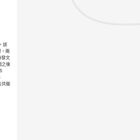
，該
對，兩
特發文
而之後
5
o
多爾公共衞