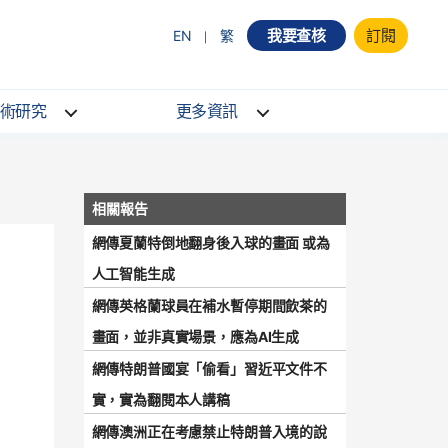
我要查核
訂閱
EN
繁
術研究
更多資訊
網傳夏蘭特倒地翻身後入球的畫面 或為
人工智能生成
網傳英格蘭球員在補水暫停期間飲茶的
畫面，並非真實場景，應為AI生成
網傳特朗普國宴「偷看」習近平文件不
實，實為翻閱本人講稿
網傳澳洲正在考慮禁止特朗普入境的說