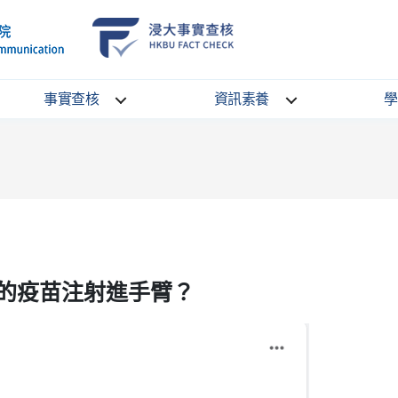
School
HKBU
of
FactCheck
Communication
Service
事實查核
資訊素養
學
的疫苗注射進手臂？