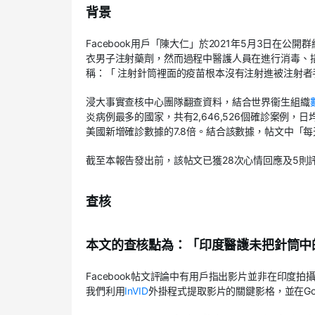
背景
Facebook用戶「陳大仁」於2021年5月3日在公開群
衣男子注射藥劑，然而過程中醫護人員在進行消毒、
稱：「 注射針筒裡面的疫苗根本沒有注射進被注射
浸大事實查核中心團隊翻查資料，結合世界衞生組織
炎病例最多的國家，共有2,646,526個確診案例，
美國新增確診數據的7.8倍。結合該數據，帖文中「
截至本報告發出前，該帖文已獲28次心情回應及5則
查核
本文的查核點為：「印度醫護未把針筒中
Facebook帖文評論中有用戶指出影片並非在印
我們利用
InVID
外掛程式提取影片的關鍵影格，並在Go