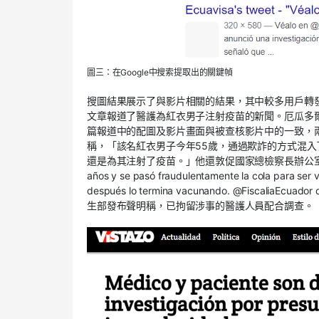
圖三：在Google中搜索提取出的關鍵幀
搜圖結果展示了與影片相關的結果，其中較多用戶轉發的來
文章報道了醫護為紅衣男子注射疫苗的新聞。厄瓜多爾最大
篇報道中的配圖及影片畫面與被查核影片中的一致，兩個媒體
稱，「該名紅衣男子今年55歲，通過欺詐的方式混
還是為其注射了疫苗。」他還敦促國家總檢察長辦公室調查此事。（Para q
años y se pasó fraudulentamente la cola para ser v
después lo termina vacunando. @FiscaliaEcuad
生部發布聲明稱，已拘留涉事的醫護人員配合調查。