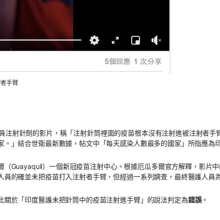
射者手臂
則醫護人員注射針劑的影片，稱「注射針筒裡面的疫苗根本沒有注射進被注射者手
家。」結合世衛最新數據，帖文中「每天感染人數最多的國家」所指應為
Guayaquil）一個新冠疫苗注射中心。根據厄瓜多爾官方解釋，影片
人員的確並未把疫苗打入注射者手臂，但經過一系列調查，最終醫護人員
此關於「印度醫護未把針筒中的疫苗注射進手臂」的說法判定為
錯誤
。