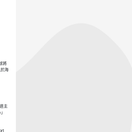
球將
低於海
道主
心」
rt