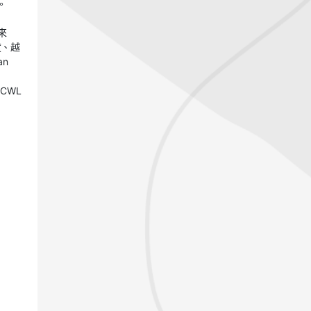
。
來
度、越
an
 ECWL