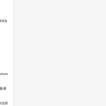
將成為
ure
香港
以往研