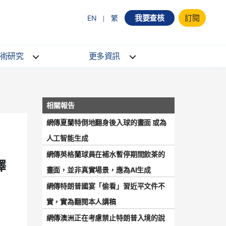
我要查核
訂閱
EN
繁
術研究
更多資訊
網傳夏蘭特倒地翻身後入球的畫面 或為
人工智能生成
網傳英格蘭球員在補水暫停期間飲茶的
澤
畫面，並非真實場景，應為AI生成
網傳特朗普國宴「偷看」習近平文件不
實，實為翻閱本人講稿
網傳澳洲正在考慮禁止特朗普入境的說