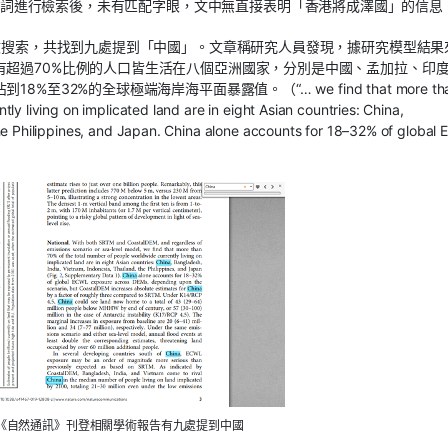
為關鍵詞進行檢索後，未有匹配字眼，文中無直接表明「香港將成澤國」的信息
全文搜索，共找到九處提到「中國」。文章稱研究人員發現，據研究模型結果
有超過70%比例的人口皆生活在八個亞洲國家，分別是中國、孟加拉、印
32%的全球極端海岸海平面暴露值。（“… we find that more th
ly living on implicated land are in eight Asian countries: China,
the Philippines, and Japan. China alone accounts for 18–32% of global
《自然通訊》刊登相關學術報告有九處提到中國