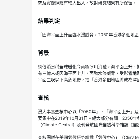
究及實際經驗有較大出入，故對研究結果有所保留。
結果判定
「因海平面上升面臨水浸威脅，2050年香港多個地
背景
網傳消息稱全球暖化令兩極冰川消融，海平面上升。據美國氣
有三億人或因海平面上升，面臨水浸威脅，受影響地
平面三呎以下高危地帶，指「香港多個地區將成為澤
查核
浸大事實查核中心以「2050年」、「海平面上升」及
要集中在2019年10月31日。絕大部分有關「20
（Climate Central）及刊登於國際自然科學雜誌《自然-
查核團隊在美國氣候研究組織「氣候中心」（Climate Ce