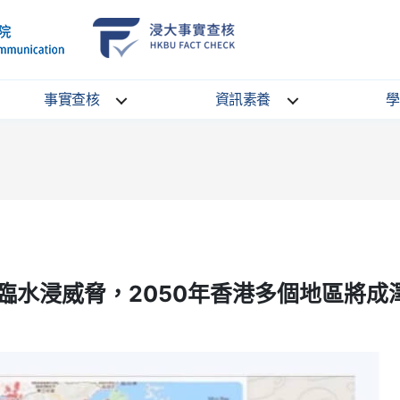
School
HKBU
of
FactCheck
Communication
Service
事實查核
資訊素養
學
臨水浸威脅，2050年香港多個地區將成