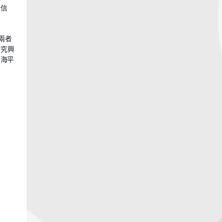
始信
，兩者
其研究興
「海平