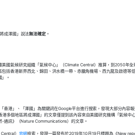
區將成澤國」說法
無法確定
。
候研究組織「氣候中心」（Climate Central）推算，到2050年全
區包括香港新界西北、錦田、洪水橋一帶、赤臘角機場、西九龍及啟德等
國」。
「香港」、「澤國」為關鍵詞在Google平台進行搜索，發現大部分內容報
50年香港多個地區將成澤國」的文章僅提到該內容來自美國研究機構「氣候中
通訊》（Nature Communications）的文章。
ntral）
官網
檢索，發現一篇發布於2019年10月19日標題為《New repo