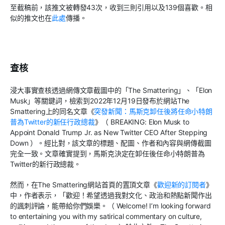
至截稿前，該推文被轉發
43
次，收到三則引用以及
139
個喜歡。相
似的推文也在
此處
傳播。
查核
浸大事實查核透過網傳文章截圖中的「
The Smattering
」、「
Elon
Musk
」等關鍵詞，檢索到
2022
年
12
月
19
日發布於網站
The
Smattering
上的同名文章《
突發新聞：馬斯克卸任後將任命小特朗
普為
Twitter
的新任行政總裁
》（
BREAKING: Elon Musk to
Appoint Donald Trump Jr. as New Twitter CEO After Stepping
Down
）。經比對，該文章的標題、配圖、作者和內容與網傳截圖
完全一致。文章確實提到，馬斯克決定在卸任後任命小特朗普為
Twitter
的新行政總裁。
然而，在
The Smattering
網站首頁的置頂文章《
歡迎新的訂閱者
》
中，作者表示，「歡迎！希望透過我對文化、政治和熱點新聞作出
的諷刺評論，能帶給你們娛樂。（
Welcome! I’m looking forward
to entertaining you with my satirical commentary on culture,