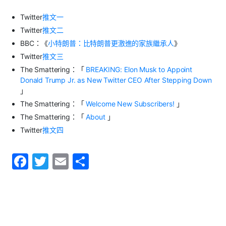
Twitter
推文一
Twitter
推文二
BBC
：《
小特朗普：比特朗普更激進的家族繼承人
》
Twitter
推文三
The Smattering
：「
BREAKING: Elon Musk to Appoint
Donald Trump Jr. as New Twitter CEO After Stepping Down
」
The Smattering
：「
Welcome New Subscribers!
」
The Smattering
：「
About
」
Twitter
推文四
F
T
E
S
a
w
m
h
c
itt
ai
ar
e
er
l
e
b