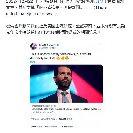
2022
年
12
月
22
日，小特朗普亦在官方
Twitter
帳號
分享
了這篇諷刺
文章，並配文稱「很不幸這是一則假新聞
……
」（
This is
unfortunately fake news…
）。
檢索國際新聞通訊社及美國主流傳媒，至截稿前，並未發現有馬斯
克任命小特朗普出任
Twitter
新行政總裁的相關訊息。