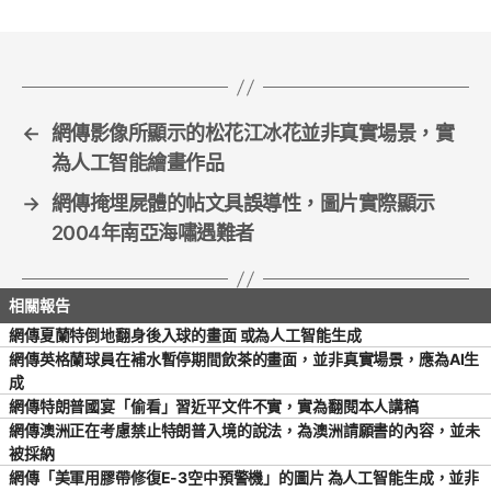
o
o
k
←
網傳影像所顯示的松花江冰花並非真實場景，實
為人工智能繪畫作品
→
網傳掩埋屍體的帖文具誤導性，圖片實際顯示
2004年南亞海嘯遇難者
網傳夏蘭特倒地翻身後入球的畫面 或為人工智能生成
網傳英格蘭球員在補水暫停期間飲茶的畫面，並非真實場景，應為AI生
成
網傳特朗普國宴「偷看」習近平文件不實，實為翻閱本人講稿
網傳澳洲正在考慮禁止特朗普入境的說法，為澳洲請願書的內容，並未
被採納
網傳「美軍用膠帶修復E-3空中預警機」的圖片 為人工智能生成，並非