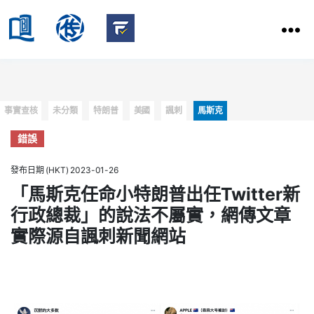
HKBU
School
HKBU
of
FactCheck
Communication
Service
Categories
事實查核
未分類
特朗普
美國
諷刺
馬斯克
錯誤
發布日期 (HKT) 2023-01-26
「馬斯克任命小特朗普出任Twitter新
行政總裁」的說法不屬實，網傳文章
實際源自諷刺新聞網站