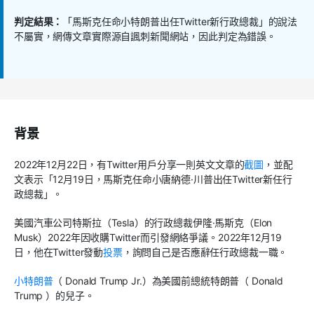
判定結果：
「馬斯克任命小特朗普出任Twitter新行政總裁」的說法
不屬實，網傳文章實際源自諷刺新聞網站，因此判定為錯誤。
背景
2022
年
12
月
22
日，有
Twitter
用戶分享一則英文文章的
截圖
，並配
文表示「
12
月
19
日，馬斯克任命小唐納德
·
川普出任
Twitter
新任行
政總裁」。
美國汽車公司特斯拉（
Tesla
）的行政總裁伊隆
·
馬斯克（
Elon
Musk
）
2022
年因收購
Twitter
而引發網絡爭議。
2022
年
12
月
19
日，他在
Twitter
發動
投票
，詢問自己是否應辭任行政總裁一職。
小特朗普
（
Donald Trump Jr.
）為美國前總統特朗普（
Donald
Trump
）的兒子。