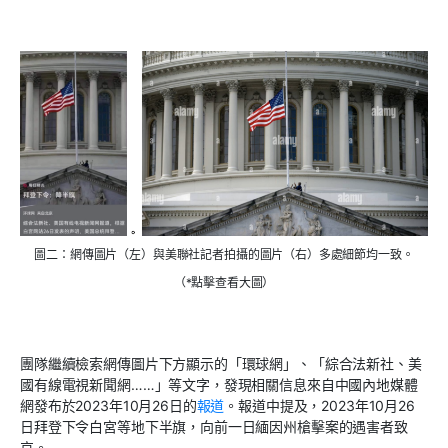
圖二：網傳圖片（左）與美聯社記者拍攝的圖片（右）多處細節均一致。
（*點擊查看大圖）
團隊繼續檢索網傳圖片下方顯示的「環球網」、「綜合法新社、美
國有線電視新聞網……」等文字，發現相關信息來自中國內地媒體
網發布於
2023
年
10
月
26
日的
報道
。報道中提及，
2023
年
10
月
26
日拜登下令白宮等地下半旗，向前一日緬因州槍擊案的遇害者致
哀。