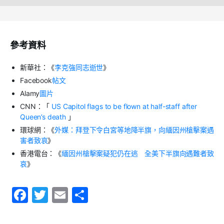
參考資料
新華社：《
李克強同志逝世
》
Facebook
帖文
Alamy
圖片
CNN
：「
US Capitol flags to be flown at half-staff after
Queen’s death
」
環球網：《
外媒：拜登下令白宮等地降半旗，向緬因州槍擊案遇
害者致哀
》
香港電台：《
緬因州槍擊案疑犯仍在逃 全美下半旗向遇難者致
哀
》
F
T
E
S
a
w
m
h