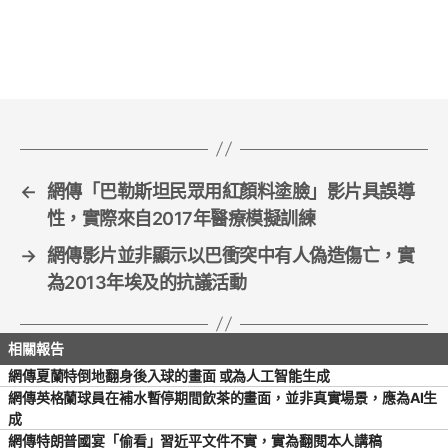
c
itt
ai
ar
e
er
l
e
b
o
o
k
←
網傳「巴勒斯坦民眾用紅顏料塗臉」影片具誤導
性，實際來自2017年醫療模擬訓練
→
網傳影片並非顯示以巴衝突中有人偽造傷亡，實
為2013年埃及的抗議活動
網傳夏蘭特倒地翻身後入球的畫面 或為人工智能生成
網傳英格蘭球員在補水暫停期間飲茶的畫面，並非真實場景，應為AI生
成
網傳特朗普國宴「偷看」習近平文件不實，實為翻閱本人講稿