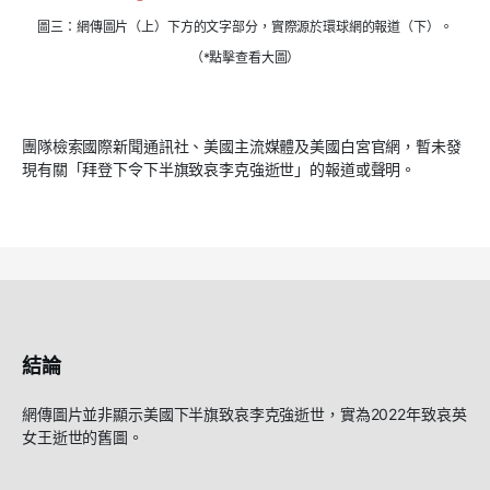
圖三：網傳圖片（上）下方的文字部分，實際源於環球網的報道（下）。
（*點擊查看大圖）
團隊檢索國際新聞通訊社、美國主流媒體及美國白宮官網，暫未發
現有關「拜登下令下半旗致哀李克強逝世」的報道或聲明。
結論
網傳圖片並非顯示美國下半旗致哀李克強逝世，實為
2022
年致哀英
女王逝世的舊圖。