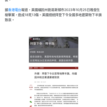
據
香港電台
報道，美國緬因州劉易斯頓市
2023
年
10
月
25
日晚發生
槍擊案，造成
18
死
13
傷。美國總統拜登下令全國多地建築物下半旗
致哀。