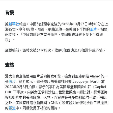
背景
據
新華社
報道，中國前總理李克強於
2023
年
10
月
27
日
0
時
10
分在上
海逝世，享年
68
歲。隨後，網絡流傳一張美國下半旗的
圖片
，相關
配文指，「中國前總理李克強逝世，美國總統拜登下令下半旗致
哀」。
至截稿前，該帖文被分享
13
次，收到
6
個回應及
18
個讚好或心情。
查核
浸大事實查核使用圖片反向搜索引擎，檢索到圖庫網站
Alamy
的一
張
照片
。簡介顯示，這張照片由美聯社記者
Jacquelyn Martin
於
2022
年
9
月
8
日拍攝，顯示的事件為美國華盛頓國會山莊（
Capitol
Hill
）下半旗，向英女王伊利沙伯二世逝世致哀。經比對，網傳圖片
與該照片中的美國國旗、人物、背景建築等多處細節均一致。除此
之外，美國有線電視新聞網（
CNN
）等媒體對於伊利沙伯二世逝世
的
報道
中，同樣使用了相似的圖片。