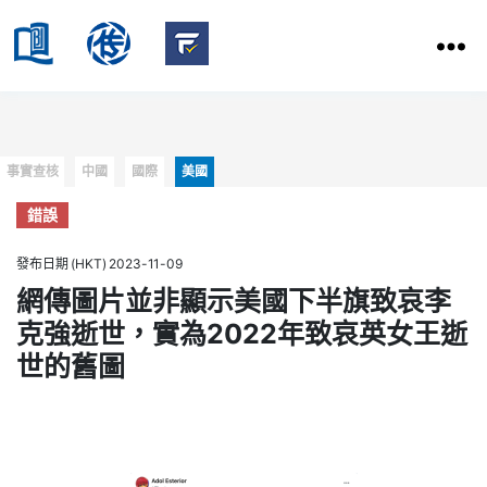
HKBU
School
HKBU
of
FactCheck
Communication
Service
Categories
事實查核
中國
國際
美國
錯誤
發布日期 (HKT) 2023-11-09
網傳圖片並非顯示美國下半旗致哀李
克強逝世，實為2022年致哀英女王逝
世的舊圖