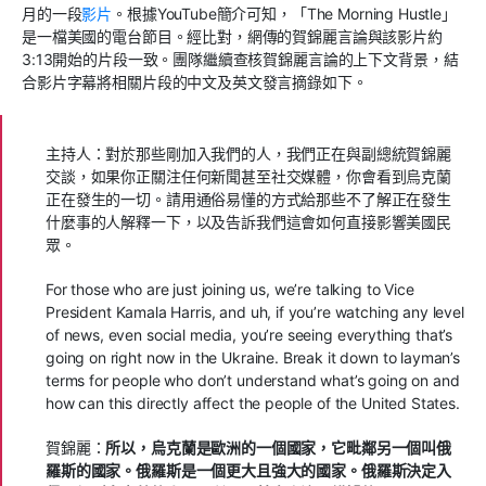
月的一段
影片
。根據
YouTube
簡介可知，「
The Morning Hustle
」
是一檔美國的電台節目。經比對，網傳的賀錦麗言論與該影片約
3:13
開始的片段一致。團隊繼續查核賀錦麗言論的上下文背景，結
合影片字幕將相關片段的中文及英文發言摘錄如下。
主持人：對於那些剛加入我們的人，我們正在與副總統賀錦麗
交談，如果你正關注任何新聞甚至社交媒體，你會看到烏克蘭
正在發生的一切。請用通俗易懂的方式給那些不了解正在發生
什麼事的人解釋一下，以及告訴我們這會如何直接影響美國民
眾。
For those who are just joining us, we’re talking to Vice
President Kamala Harris, and uh, if you’re watching any level
of news, even social media, you’re seeing everything that’s
going on right now in the Ukraine. Break it down to layman’s
terms for people who don’t understand what’s going on and
how can this directly affect the people of the United States.
賀錦麗：
所以，烏克蘭是歐洲的一個國家，它毗鄰另一個叫俄
羅斯的國家。俄羅斯是一個更大且強大的國家。俄羅斯決定入