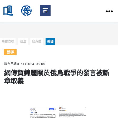
HKBU
School
HKBU
of
FactCheck
Communication
Service
Categories
事實查核
政治
烏克蘭
美國
誤導
發布日期 (HKT) 2024-08-05
網傳賀錦麗關於俄烏戰爭的發言被斷
章取義