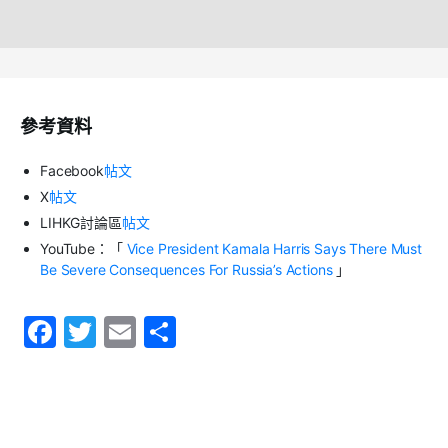
參考資料
Facebook
帖文
X
帖文
LIHKG
討論區
帖文
YouTube
：「
Vice President Kamala Harris Says There Must
Be Severe Consequences For Russia’s Actions
」
F
T
E
S
a
w
m
h
c
itt
ai
ar
e
er
l
e