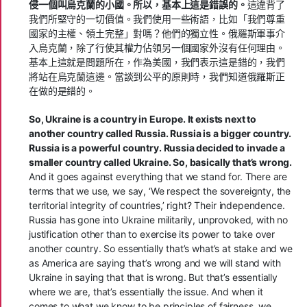
侵一個叫烏克蘭的小國。所以，基本上這是錯誤的。
這違背了
我們所堅守的一切價值。我們使用一些術語，比如「我們尊重
國家的主權、領土完整」對嗎？他們的獨立性。俄羅斯軍事介
入烏克蘭，除了行使其權力佔領另一個國家外沒有任何理由。
基本上這就是問題所在，作為美國，我們表示這是錯的，我們
將站在烏克蘭這邊。當談到公平的原則時，我們知道俄羅斯正
在做的是錯的。
So, Ukraine is a country in Europe. It exists next to
another country called Russia. Russia is a bigger country.
Russia is a powerful country. Russia decided to invade a
smaller country called Ukraine. So, basically that’s wrong.
And it goes against everything that we stand for. There are
terms that we use, we say, ‘We respect the sovereignty, the
territorial integrity of countries,’ right? Their independence.
Russia has gone into Ukraine militarily, unprovoked, with no
justification other than to exercise its power to take over
another country. So essentially that’s what’s at stake and we
as America are saying that’s wrong and we will stand with
Ukraine in saying that that is wrong. But that’s essentially
where we are, that’s essentially the issue. And when it
comes to what we know to be principles of fairness, we