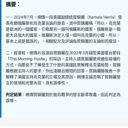
摘要：
一、
2024
年
7
月，網傳一段美國副總統賀錦麗（
Kamala Harris
）發
表有關俄羅斯和烏克蘭言論的錄音，其中賀錦麗稱「所以，烏克蘭
是歐洲的一個國家，它毗鄰另一個叫俄羅斯的國家。俄羅斯是一個
更大且強大的國家。俄羅斯決定入侵一個叫烏克蘭的小國。所以，
基本上這是錯誤的」。相關配文及評論指賀錦麗的言論如同廢話。
二、經查核，網傳片段源自賀錦麗在
2022
年
3
月接受美國電台節目
「
The Morning Hustle
」的採訪。主持人請賀錦麗使用通俗易懂的
方式，向那些不了解發生了什麼的美國民眾解釋烏克蘭局勢，賀錦
麗根据主持人的要求，作出淺顯且簡短的回答。賀錦麗隨後進一步
解釋了美國支持烏克蘭的立場及其原因，網傳言論忽略了賀錦麗發
言的情境和完整內容，具有誤導性。
判定結果
：網傳賀錦麗對於俄烏戰爭的發言斷章取義，因此判定為
誤導。