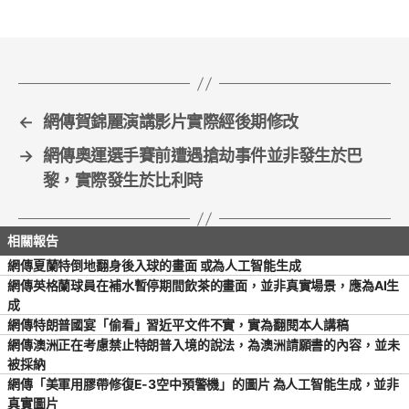
b
o
o
k
←
網傳賀錦麗演講影片實際經後期修改
→
網傳奧運選手賽前遭遇搶劫事件並非發生於巴
黎，實際發生於比利時
網傳夏蘭特倒地翻身後入球的畫面 或為人工智能生成
網傳英格蘭球員在補水暫停期間飲茶的畫面，並非真實場景，應為AI生
成
網傳特朗普國宴「偷看」習近平文件不實，實為翻閱本人講稿
網傳澳洲正在考慮禁止特朗普入境的說法，為澳洲請願書的內容，並未
被採納
網傳「美軍用膠帶修復E-3空中預警機」的圖片 為人工智能生成，並非
真實圖片