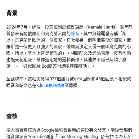
背景
2024
年
7
月，網傳一段美國副總統賀錦麗（
Kamala Harris
）兩年前
曾發表有關俄羅斯和烏克蘭言論的
錄音
，其中賀錦麗發言稱「所
以，烏克蘭是歐洲的一個國家，它毗鄰另一個叫俄羅斯的國家。俄
羅斯是一個更大且強大的國家。俄羅斯決定入侵一個叫烏克蘭的小
國。所以，基本上這是錯誤的」。相關配文及評論表示「沒有內涵
也能天花亂墜，帶你遊走她的邏輯循環，其連綿不斷已超越了廢
話」、「好似啲
AI Bot
問答咁講啲客觀廢話」。
至截稿前，該帖文獲得
927
個讚好或心情回應和
45
個回應。相似的
錄音和帖文也在
X
和
LIHKG
討論區
傳播。
查核
浸大事實查核透過
Google
檢索賀錦麗的這段英文發言，隨後發現網
傳音頻源自
YouTube
頻道「
The Morning Hustle
」發布於
2022
年
3