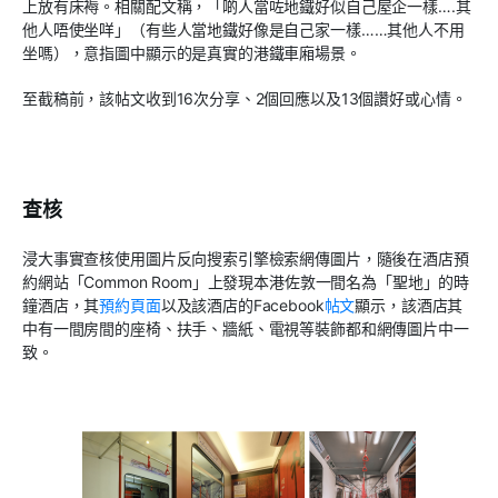
上放有床褥。相關配文稱，「啲人當咗地鐵好似自己屋企一樣
….
其
他人唔使坐咩」（有些人當地鐵好像是自己家一樣……其他人不用
坐嗎），意指圖中顯示的是真實的港鐵車廂場景。
至截稿前，該帖文收到
16
次分享、
2
個回應以及
13
個讚好或心情。
查核
浸大事實查核使用圖片反向搜索引擎檢索網傳圖片，隨後在酒店預
約網站「
Common Room
」上發現本港佐敦一間名為「聖地」的時
鐘酒店，其
預約頁面
以及該酒店的
Facebook
帖文
顯示，該酒店其
中有一間房間的座椅、扶手、牆紙、電視等裝飾都和網傳圖片中一
致。