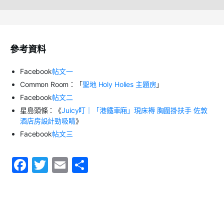
參考資料
Facebook
帖文一
Common Room
：「
聖地
Holy Holies
主題房
」
Facebook
帖文二
星島頭條：《
Juicy
叮｜「港鐵車廂」現床褥
胸圍掛扶手
佐敦
酒店房設計勁吸睛
》
Facebook
帖文三
F
T
E
S
a
w
m
h
c
itt
ai
ar
e
er
l
e