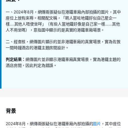
一、
2024
年
8
月，網傳兩張疑似在港鐵車廂內部拍攝的圖片，其中
座位上放有床褥。相關配文稱，「啲人當咗地鐵好似自己屋企一
樣
….
其他人唔使坐咩」（有些人當地鐵好像是自己家一樣……其他
人不用坐嗎），意指圖中顯示的是真實的港鐵車廂場景。
二、經查核，網傳圖片顯示的並非港鐵車廂的真實場景，實為佐敦
一間時鐘酒店的港鐵主題房間設計。
判定結果：
網傳圖片並非顯示港鐵車廂真實場景，實為港鐵主題的
酒店房間，因此判定為錯誤。
背景
2024
年
8
月，網傳兩張疑似在港鐵車廂內部拍攝的
圖片
，其中座位