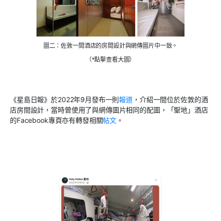
圖二：佐敦一間酒店的房間設計與網傳圖片中一致。
（*點擊查看大圖）
《星島日報》於
2022
年
9
月發布一則
報道
，介紹一間位於佐敦的酒
店房間設計，當時曾使用了與網傳圖片相同的配圖，「聖地」酒店
的
Facebook
專頁亦有轉發相關
帖文
。