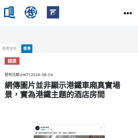
HKBU
School
HKBU
of
FactCheck
Communication
Service
Categories
事實查核
香港
錯誤
發布日期 (HKT) 2024-09-04
網傳圖片並非顯示港鐵車廂真實場
景，實為港鐵主題的酒店房間