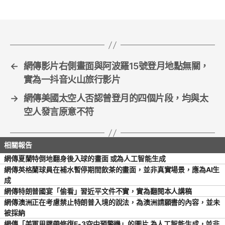
b
o
o
k
←
網傳影片右側畫面與阿波羅15號登月地點無關，
實為一抖音火山旅行影片
→
網傳美國太空人否認曾登月的四個片段，均與太
空人發言原意不符
網傳夏蘭特倒地翻身後入球的畫面 或為人工智能生成
網傳英格蘭球員在補水暫停期間飲茶的畫面，並非真實場景，應為AI生
成
網傳特朗普國宴「偷看」習近平文件不實，實為翻閱本人講稿
網傳澳洲正在考慮禁止特朗普入境的說法，為澳洲請願書的內容，並未
被採納
網傳「美軍用膠帶修復E-3空中預警機」的圖片 為人工智能生成，並非