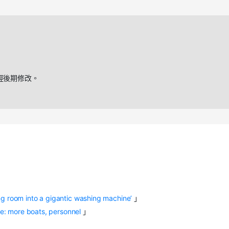
經後期修改。
ving room into a gigantic washing machine’
」
se: more boats, personnel
」