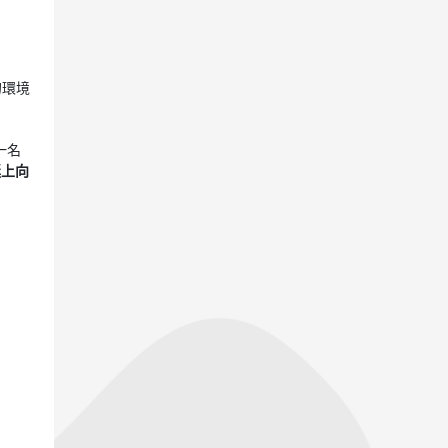
的環境
一名
艇上向