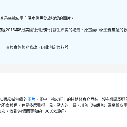
朗普乘坐橡皮艇向洪水災民發放物資的圖片。
的是
2015
年
5
月美國德州奧斯汀發生洪災的場景，原畫面中乘坐橡皮艇的
」，圖片實經後期修改，因此判定為錯誤。
水災民發放物資的
圖片
。圖中，橡皮艇上的特朗普身穿西裝，沒有佩戴頭盔
也不會報道，這是多麽難得一見，動人的一幕，川普（特朗普）乘坐橡皮
3
次，收到
94
個回覆和約
1,000
次讚好。