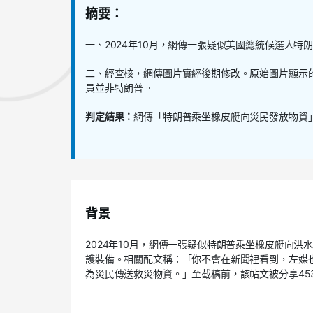
摘要：
一、
2024
年
10
月，網傳一張疑似美國總統候選人特
二、經查核，網傳圖片實經後期修改。原始圖片顯示
員並非特朗普。
判定結果：
網傳「特朗普乘坐橡皮艇向災民發放物資
背景
2024
年
10
月，網傳一張疑似特朗普乘坐橡皮艇向洪
護裝備。相關配文稱：「你不會在新聞裡看到，左媒
為災民傳送救災物資。」至截稿前，該帖文被分享
45