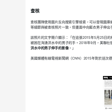
查核
查核團隊使用圖片反向搜索引擎檢索，可以發現圖庫
等細節與被查核照片一致，但畫面中向藍衣男子伸出
該照片的文字簡介顯示：「在這張
2015
年
5
月
25
日的
被困在洶湧洪水中的男子的手。
2018
年
9
月，美聯社
洪水中的男子伸手的影像
。」
美國媒體有線電視新聞網（
CNN
）
2015
年對於這次