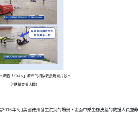
州媒體「KXAN」發布的相似救援場景片段。
（*點擊查看大圖）
是
2015
年
5
月美國德州發生洪災的場景，畫面中乘坐橡皮艇的救援人員並