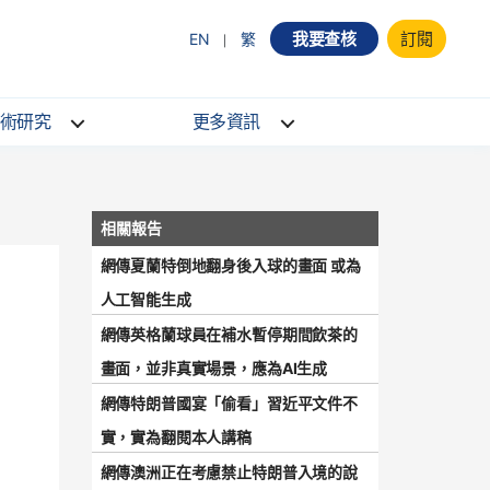
我要查核
訂閱
EN
繁
術研究
更多資訊
網傳夏蘭特倒地翻身後入球的畫面 或為
人工智能生成
網傳英格蘭球員在補水暫停期間飲茶的
畫面，並非真實場景，應為AI生成
網傳特朗普國宴「偷看」習近平文件不
實，實為翻閱本人講稿
網傳澳洲正在考慮禁止特朗普入境的說