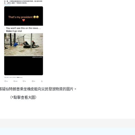
張疑似特朗普乘坐橡皮艇向災民發放物資的圖片。
（*點擊查看大圖）