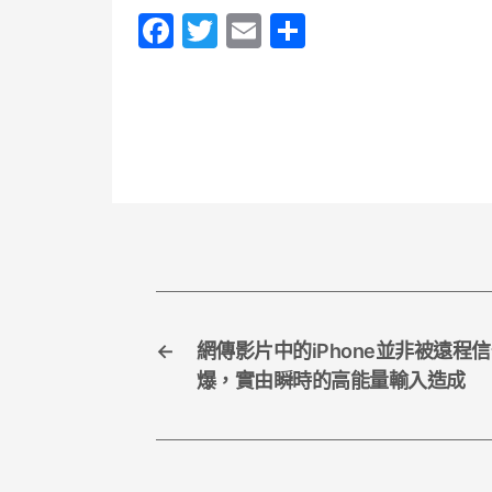
F
T
E
S
a
w
m
h
c
itt
ai
ar
e
er
l
e
b
o
o
k
←
網傳影片中的iPhone並非被遠程
爆，實由瞬時的高能量輸入造成