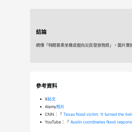
結論
網傳「特朗普乘坐橡皮艇向災民發放物資」，圖片實
參考資料
X
帖文
Alamy
照片
CNN
：「
Texas flood victim: ‘It turned the li
YouTube
：「
Austin coordinates flood respon