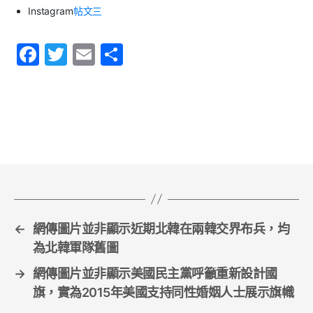
Instagram
帖文三
F
T
E
S
a
w
m
h
c
itt
ai
ar
e
er
l
e
b
o
o
k
←
網傳圖片並非顯示近期北韓在兩韓交界布兵，均
為北韓軍隊舊圖
→
網傳圖片並非顯示美國民主黨呼籲重新設計國
旗，實為2015年美國支持同性婚姻人士展示旗幟