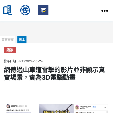
HKBU
School
HKBU
of
FactCheck
Communication
Service
Categories
事實查核
日本
錯誤
發布日期 (HKT) 2024-10-24
網傳過山車遭雷擊的影片並非顯示真
實場景，實為3D電腦動畫