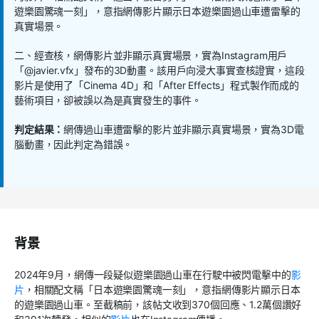
遊樂園驚魂一刻」，意指網傳影片顯示日本遊樂園過山車遭雷擊的
真實場景。
二、經查核，網傳影片並非顯示真實場景，實為
Instagram
用戶
「
@javier.vfx
」發布的
3D
動畫。該用戶向浸大事實查核證實，這段
影片是使用了「
Cinema 4D
」和「
After Effects
」程式製作而成的
藝術項目，卻被誤以為是真實發生的事件。
判定結果：
網傳過山車遭雷擊的影片並非顯示真實場景，實為
3D
電
腦動畫，因此判定為錯誤。
背景
2024
年
9
月，網傳一段疑似遊樂園過山車在行駛中被閃電擊中的
影
片
，相關配文稱「日本遊樂園驚魂一刻」，意指網傳影片顯示日本
的遊樂園過山車。至截稿前，該帖文收到
370
個回應、
1.2
萬個讚好