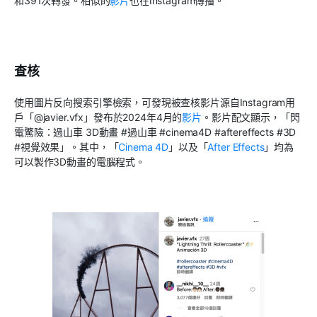
和
391
次轉發。相似的
影片
也在
Instagram
傳播。
查核
使用圖片反向搜索引擎檢索，可發現被查核影片源自
Instagram
用
戶「
@javier.vfx
」發布於
2024
年
4
月的
影片
。影片配文顯示，「閃
電驚險：過山車️
3D
動畫
#
過山車
#cinema4D #aftereffects #3D
#
視覺效果」。其中，「
Cinema 4D
」以及「
After Effects
」均為
可以製作
3D
動畫的電腦程式。