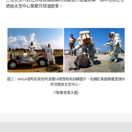
迺迪太空中心駕駛月球漫遊車。
圖三：NASA發布的其他阿波羅16號發射前訓練圖片，拍攝於美國佛羅里達州
的甘迺迪太空中心。
（*點擊查看大圖）