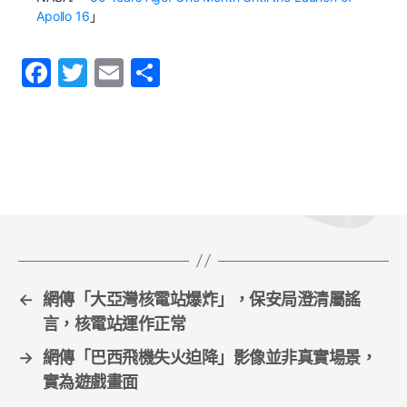
Apollo 16
」
F
T
E
S
a
w
m
h
c
itt
ai
ar
e
er
l
e
b
o
o
k
←
網傳「大亞灣核電站爆炸」，保安局澄清屬謠
言，核電站運作正常
→
網傳「巴西飛機失火迫降」影像並非真實場景，
實為遊戲畫面