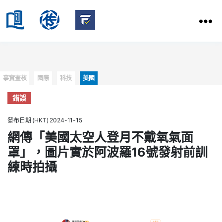
HKBU
School
HKBU
of
FactCheck
Communication
Service
Categories
事實查核
國際
科技
美國
錯誤
發布日期 (HKT) 2024-11-15
網傳「美國太空人登月不戴氧氣面
罩」，圖片實於阿波羅16號發射前訓
練時拍攝