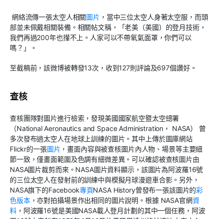
網絡流傳一張太空人相關
圖片
，當中三位太空人身著太空服，而頭
部並未佩戴相關裝備。相關帖文稱，「老美（美國）的登月技術，
我們再過200年也攆不上。人家可以不帶氧氣面罩，你們可以
嗎？」。
至截稿前，該微博被轉發13次，收到127則評論及697個讚好。
查核
查核團隊對圖片進行檢索，發現美國國家航空暨太空總署
（National Aeronautics and Space Administration， NASA） 曾
多次發布過太空人在地球上訓練的圖片。其中上傳於圖庫網站
Flickr的一張
圖片
，畫面內容與被查核圖片內人物、場景等主要細
節一致，僅畫面範圍及色調有細微差異。可以確認被查核圖片由
NASA圖片裁剪而來。NASA圖片資料顯示，該圖片為阿波羅16號
的三位太空人在發射前的訓練中與模擬月球漫遊車合影。另外，
NASA旗下的Facebook
專頁
NASA History曾發布一張該圖片的
彩
色版本
，亦對拍攝場景作出相同的圖片說明。根據 NASA官網
資
料
，阿波羅16號是美國NASA載人登月計劃的其中一個任務，阿波