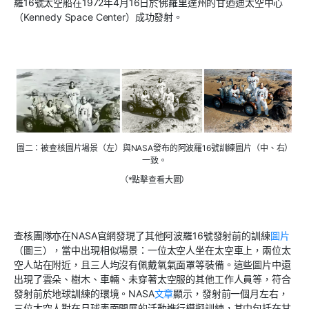
羅16號太空船在1972年4月16日於佛羅里達州的甘迺迪太空中心
（Kennedy Space Center）成功發射。
圖二：被查核圖片場景（左）與NASA發布的阿波羅16號訓練圖片（中、右）
一致。
（*點擊查看大圖）
查核團隊亦在NASA官網發現了其他阿波羅16號發射前的訓練
圖片
（圖三），當中出現相似場景：一位太空人坐在太空車上，兩位太
空人站在附近，且三人均沒有佩戴氧氣面罩等裝備。這些圖片中還
出現了雲朵、樹木、車輛、未穿著太空服的其他工作人員等，符合
發射前於地球訓練的環境。NASA
文章
顯示，發射前一個月左右，
三位太空人對在月球表面開展的活動進行模擬訓練，其中包括在甘