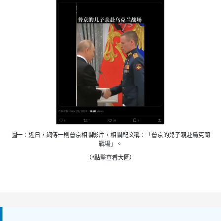
圖一：近日，網傳一則普京相關影片，相關配文稱：「普京的兒子親赴烏克蘭
戰場」。
（*點擊查看大圖）