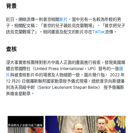
背景
近日，網絡流傳一則普京相關
影片
，當中另有一名較為年輕的男
子，相關配文稱：「普京的兒子親赴烏克蘭戰場」，「普京把兒子
送烏克蘭戰場了」。相同畫面及配文的影片亦在
TikTok
流傳。
查核
浸大事實查核團隊對影片中兩人正面的畫面進行檢索，發現美國媒
體合眾國際社（United Press International，UPI）發布的一張
圖
片
與被查核影片中的場景及人物細節一致。圖片簡介指， 2022 年
12 月20 日俄羅斯聯邦國家勳章授予儀式現場，總統普京向斯捷潘·
別洛夫高級中尉（Senior Lieutenant Stepan Belov） 授予俄羅斯
英雄金星勳章。