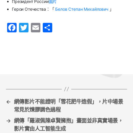
Президент России
圖片
Герои Отечества：「
Белов Степан Михайлович
」
F
T
E
S
a
w
m
h
c
itt
ai
ar
e
er
l
e
b
o
o
k
←
網傳影片不能證明「雪花肥牛造假」，片中場景
常見於煉膠調色過程
→
網傳「羅淑佩陳卓賢擁抱」畫面並非真實場景，
影片實由人工智能生成