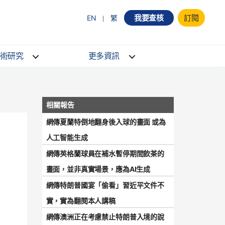
我要查核
訂閱
EN
繁
術研究
更多資訊
網傳夏蘭特倒地翻身後入球的畫面 或為
人工智能生成
網傳英格蘭球員在補水暫停期間飲茶的
畫面，並非真實場景，應為AI生成
網傳特朗普國宴「偷看」習近平文件不
實，實為翻閱本人講稿
網傳澳洲正在考慮禁止特朗普入境的說