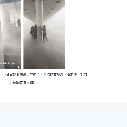
有用戶上載汕尾站狂風暴雨的影片，意指攝於颱風「樺加沙」期間。
（*點擊查看大圖）