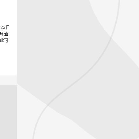
23日
月汕
此可