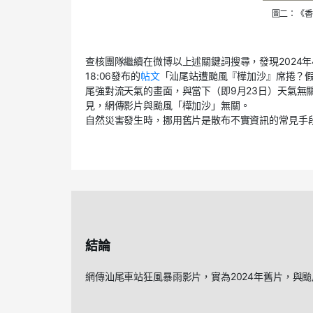
圖二：《香
查核團隊繼續在微博以上述關鍵詞搜尋，發現2024年
18:06發布的
帖文
「汕尾站遭颱風『樺加沙』席捲？假
尾強對流天氣的畫面，與當下（即9月23日）天氣無
見，網傳影片與颱風「樺加沙」無關。
自然災害發生時，挪用舊片是散布不實資訊的常見手
結論
網傳汕尾車站狂風暴雨影片，實為2024年舊片，與