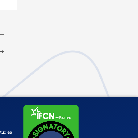
→
tudies