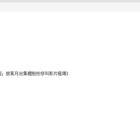
雨」旅客月台集體抱柱慘叫影片瘋傳》