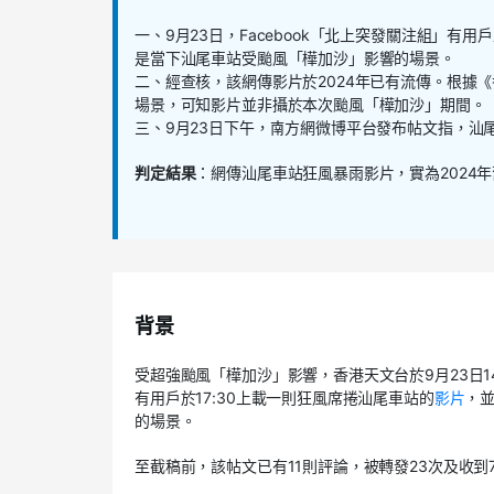
一、9月23日，Facebook「北上突發關注組」
是當下汕尾車站受颱風「樺加沙」影響的場景。
二、經查核，該網傳影片於2024年已有流傳。根據《香
場景，可知影片並非攝於本次颱風「樺加沙」期間。
三、9月23日下午，南方網微博平台發布帖文指，汕
判定結果
：網傳汕尾車站狂風暴雨影片，實為2024
背景
受超強颱風「樺加沙」影響，香港天文台於9月23日1
有用戶於17:30上載一則狂風席捲汕尾車站的
影片
，
的場景。
至截稿前，該帖文已有11則評論，被轉發23次及收到