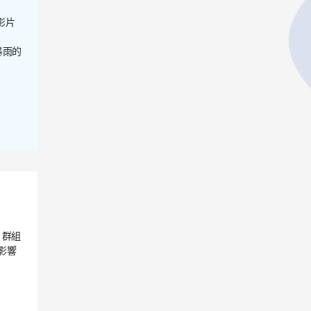
影片
暴雨的
」群組
影響