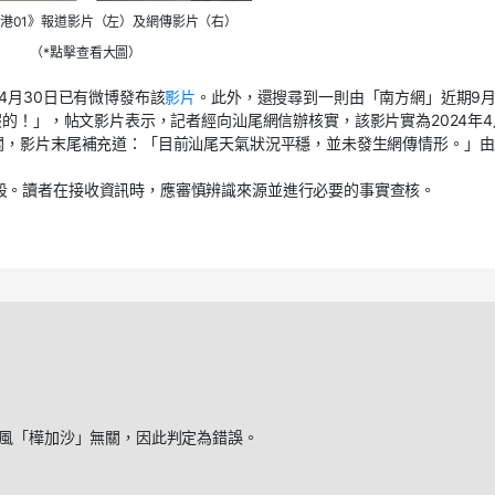
港01》報道影片（左）及網傳影片（右）
（*點擊查看大圖）
4月30日已有微博發布該
影片
。此外，還搜尋到一則由「南方網」近期9月
的！」，帖文影片表示，記者經向汕尾網信辦核實，該影片實為2024年4
關，影片末尾補充道：「目前汕尾天氣狀況平穩，並未發生網傳情形。」由
段。讀者在接收資訊時，應審慎辨識來源並進行必要的事實查核。
颱風「樺加沙」無關，因此判定為錯誤。