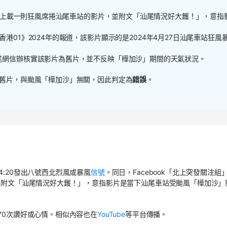
有用戶上載一則狂風席捲汕尾車站的影片，並附文「汕尾情況好大鑊！」，意指
港01》2024年的報道，該影片顯示的是2024年4月27日汕尾車站狂風
尾網信辦核實該影片為舊片，並不反映「樺加沙」期間的天氣狀況。
年舊片，與颱風「樺加沙」無關，因此判定為
錯誤
。
4:20發出八號西北烈風或暴風
信號
。同日，Facebook「北上突發關注組
並附文「汕尾情況好大鑊！」，意指影片是當下汕尾車站受颱風「樺加沙」
70次讚好或心情。相似內容也在
YouTube
等平台傳播。