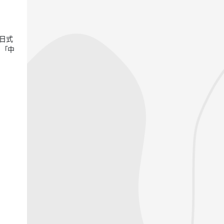
日式
：「中