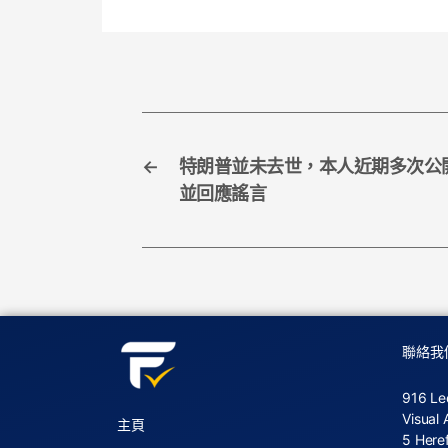
b
o
o
k
←
特朗普並未去世，本人近期多次公
並回應謠言
聯絡我
916 Le
Visual 
主頁
5 Here