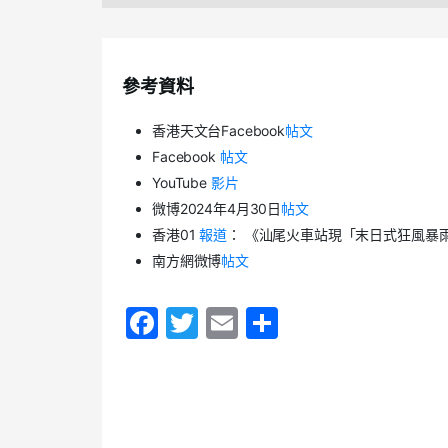
參考資料
香港天文台Facebook
帖文
Facebook
帖文
YouTube
影片
微博2024年4月30日
帖文
香港01
報道
： 《汕尾火車站現「末日式狂風暴
南方網微博
帖文
F
T
E
S
a
w
m
h
c
itt
ai
ar
e
er
l
e