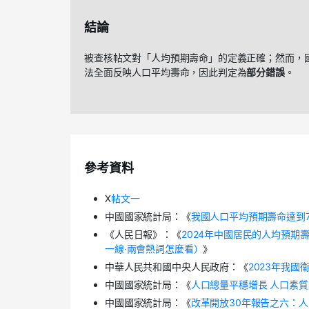
結論
被查核帖文對「人均預期壽命」的定義正確；然而，
法全面反映人口平均壽命，因此判定為
部分錯誤
。
參考資料
X
帖文一
中國國家統計局：《
我國人口平均預期壽命達到74
《人民日報》：《
2024年中國居民的人均預期壽
一線·兩會熱詞怎麼看）
》
中華人民共和國中央人民政府：《
2023年我
中國國家統計局：《
人口總量平穩增長 人口素
中國國家統計局：《
改革開放30年報告之六：