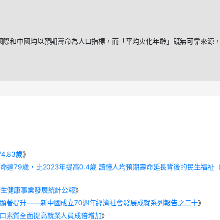
國際和中國均以預期壽命為人口指標，而「平均火化年齡」既無可靠來源
.83歲
》
命達79歲，比2023年提高0.4歲 讀懂人均預期壽命延長背後的民生福祉
國衞生健康事業發展統計公報
》
質顯著提升——新中國成立70週年經濟社會發展成就系列報告之二十
》
人口素質全面提高就業人員成倍增加
》