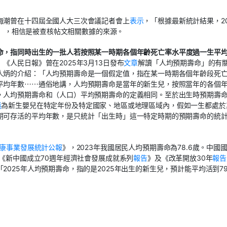
海潮曾在十四屆全國人大三次會議記者會上
表示
，「根據最新統計結果，20
4歲」，相信是被查核帖文相關數據的來源。
命，指同時出生的一批人若按照某一時期各個年齡死亡率水平度過一生平
」《人民日報》曾在2025年3月13日發布
文章
解讀「人均預期壽命」的有
人炳的介紹：「人均預期壽命是一個假定值，指在某一時期各個年齡段死
平均年數⋯⋯通俗地講，人均預期壽命是當年的新生兒，按照當年的各個
，人均預期壽命和（人口）平均預期壽命的定義相同。至於出生時預期壽
義
為新生嬰兒在特定年份及特定國家、地區或地理區域內，假如一生都處於
期可存活的平均年數，是只統計「出生時」這一特定時期的預期壽命的統
健康事業發展統計公報
》，2023年我國居民人均預期壽命為78.6歲。中國
《新中國成立70週年經濟社會發展成就系列
報告
》及《改革開放30年
報告
025年人均預期壽命，指的是2025年出生的新生兒，預計能平均活到7