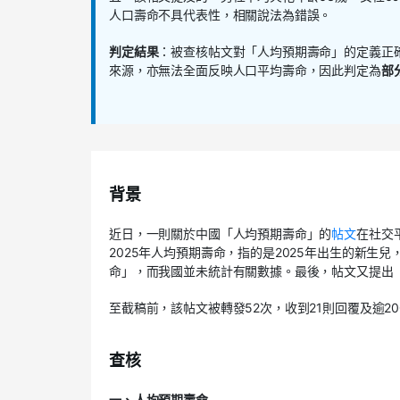
人口壽命不具代表性，相關說法為錯誤。
判定結果
：被查核帖文對「人均預期壽命」的定義正
來源，亦無法全面反映人口平均壽命，因此判定為
部
背景
近日，一則關於中國「人均預期壽命」的
帖文
在社交
2025年人均預期壽命，指的是2025年出生的新生
命」，而我國並未統計有關數據。最後，帖文又提出「
至截稿前，該帖文被轉發52次，收到21則回覆及逾2
查核
一、人均預期壽命