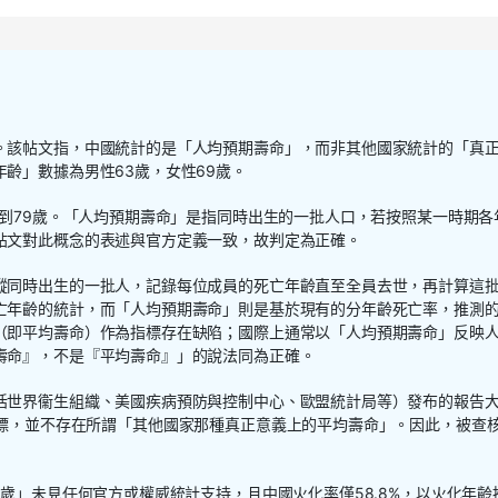
。該帖文指，中國統計的是「人均預期壽命」，而非其他國家統計的「真
齡」數據為男性63歲，女性69歲。
達到79歲。「人均預期壽命」是指同時出生的一批人口，若按照某一時期各
帖文對此概念的表述與官方定義一致，故判定為正確。
蹤同時出生的一批人，記錄每位成員的死亡年齡直至全員去世，再計算這
亡年齡的統計，而「人均預期壽命」則是基於現有的分年齡死亡率，推測
（即平均壽命）作為指標存在缺陷；國際上通常以「人均預期壽命」反映
壽命』，不是『平均壽命』」的說法同為正確。
括世界衞生組織、美國疾病預防與控制中心、歐盟統計局等）發布的報告
人口統計指標，並不存在所謂「其他國家那種真正意義上的平均壽命」。因此，被查
9歲」未見任何官方或權威統計支持，且中國火化率僅58.8%，以火化年齡