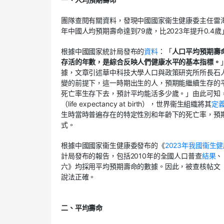
團隊查閱有關資料，發現中國國家衞生健康委主任雷
年中國人均預期壽命達到79歲，比2023年提升0.
根據中國國家統計局發布的
資料
：「
人口平均預期壽
存活的年數，是綜合反映人們健康水平的基本指標。
據，文章引述華中科技大學人口與政策研究所所長石
變的前提下，這一時期出生的人，預期能繼續生存的
死亡率生存下去，預計平均能活多少歲。」由此可知
（life expectancy at birth），世界衞生組織將其
定
生時當時普遍存在的特定性別和年齡下的死亡率，預
式。
根據中國國家衞生健康委發布的《
2023年我國衞生
計局發布的報告，包括2010年的全國人口普查
結果
、
六》均採用平均預期壽命的數據。因此，被查核帖文「2
說法正確。
二、平均壽命