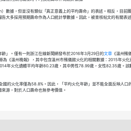
fe span）數據，但並沒有類似「真正意義上的平均壽命」的表述。相反，目前
報告大多採用預期壽命作為人口統計學數據。因此，被查核帖文的有關表
齡」。僅有一則浙江在線新聞網發布於2016年3月29日的
文章
《溫州殯
源為《溫州晚報》，其中包含溫州市殯儀館火化的相關數據：2015年火化
2014年火化遺體平均年齡80.23歲，其中男性78.99歲，女性82.35歲。
年全國的火化率僅為58.8%。因此，「平均火化年齡」並不能全面反映人口
靠來源，對於人口壽命也無參考價值。