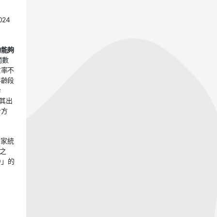
24
均能夠
關數
亡率不
年齡段
命
其出
計方
國家統
之
9」的