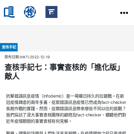
HKBU
School
HKBU
of
FactCheck
Communication
Service
Categories
查核手記
發布日期 (HKT) 2022-12-19
查核手記七：事實查核的「進化版」
敵人
抗擊錯誤訊息疫情（infodemic）是一場曠日持久的拉鋸戰。在新
冠疫情肆虐的兩年多裏，抵禦錯誤訊息疫情已然成為fact-checker
長期作戰的實踐。然而，這類錯誤訊息帶來哪些不同以往的挑戰？
我們採訪了浸大事實查核團隊的顧問及fact-checker，聽聽他們對
近年疫情期間的事實查核有何見解。
醫療、健康的話題與人們生活息息相關，在疫情開始之前已是虛假