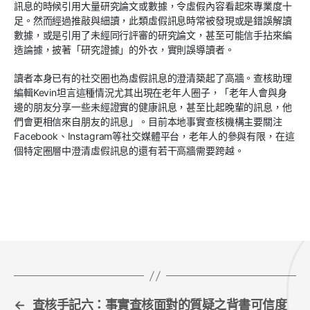
訊息的時候引用大量研究論文或數據，令虛假內容看起來專業度十
足。然而經過推敲與細讀，此類虛假訊息時常被發現或是錯誤解讀
數據，或是引用了未經同行評審的研究論文，甚至可能信手拈來編
造論據，披著「研究證據」的外衣，實則誤導讀者。
讀者本身已有的社交圈也為虛假訊息的澄清築起了高牆。查核助理
編輯Kevin坦言這種情況尤其出現在老年人圈子，「老年人會與身
邊的朋友分享一些未經證實的健康訊息，甚至比起晚輩的訊息，他
們會更相信來自朋友的訊息」。目前本地事實查核機構主要關注
Facebook、Instagram等社交媒體平台，老年人的參與有限，在這
個特定圈層中澄清虛假訊息的還有若干高牆需要跨越。
←
查核手記六：事實查核面對的質疑之背書可信度