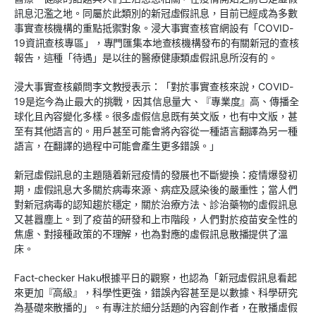
訊息氾濫之地。同屬於此類別的新冠虛假訊息，目前已經成為多數
事實查核機構的重點抵禦對象。浸大事實查核官網設有「COVID-
19資訊查核專區」，專門匯集本地查核機構發布的有關新冠的查核
報告，這種「待遇」是以往的醫療健康類虛假訊息所沒有的。
浸大事實查核顧問李文教授表示：「對於事實查核來說，COVID-
19是迄今為止最大的挑戰，因其信息量大、『專業度』高、傳播全
球化且內容變化多樣。很多虛假信息既有英文版，也有中文版，甚
至有其他語言的。用戶甚至可能會將內容從一種語言翻譯為另一種
語言，在翻譯的過程中可能會產生更多錯誤。」
新冠虛假訊息的主題隨着新冠疫情的發展也不斷變換：疫情爆發初
期，虛假訊息大多關於病毒來源、病症及感染後的嚴重性；當人們
對新冠病毒的認知趨於穩定，關於治療方法、診治藥物的虛假訊息
又甚囂塵上。到了疫苗的研發和上市階段，人們對於疫苗安全性的
焦慮、對接種政策的不理解，也為對應的虛假訊息散播提供了溫
床。
Fact-checker Haku根據平日的觀察，也認為「新冠虛假訊息看起
來更加『高級』，科學性更強，錯誤內容甚至是以數據、科學研究
為基礎來散播的」。有專注於細分話題的內容創作者，在散播虛假