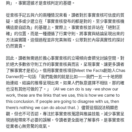
夠」，事實證據才是查核判定的基礎。
從查核手記五與六的兩種情況來看，讀者對於事實查核可信度的質
疑，或多或少建立在「事實查核發布的都是對的，至少事實查核機
構這麼自認為」的基礎上。實際上，事實查核並非站在「絕對正
確」的位置，而是一種遵循了行業守則、將事實與結論呈現出來的
方法論實踐，這個過程並非完美無瑕，公眾對於內容真實性的探討
仍然寶貴。
因此，讀者無需過於擔心事實查核的立場傾向會擠兌討論空間，對
於絕大多數依守則工作的事實查核員而言，呈現事實、讓更多讀者
了解事實才是初心。借用事實查核項目Meet the Facts創始人Chas
Danner的一句話:「我們能做的就是比如——我們一五一十地把原
始連結、結論的推導呈現出來。如果人們執意選擇不相信，那的確
也沒有其他可做的了。」（All we can do is say -we show our
work, these are the links that we use, this is how we came to
this conclusion. If people are going to disagree with us, then
there’s nothing we can do about that. ）儘管這個說法稍顯悲
觀，但也不可否認，專注於事實查核蒐證與推論技能，減少事實呈
現過程帶來不必要的誤解，令讀者更全面地了解事件，是事實查核
從業者心無旁騖的底氣。