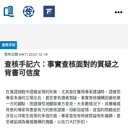
HKBU
School
HKBU
of
FactCheck
Communication
Service
Categories
查核手記
發布日期 (HKT) 2022-12-19
查核手記六：事實查核面對的質疑之
背書可信度
在蒐證過程中證據呈現的失衡，尤其是在獲得專家建議時，證據受
專家本身的立場左右，甚至會有讀者質疑，事實查核機構因偏袒某
一方的觀點，而選擇性地聽取單方意見。大多數情況下，具備權威
背景的專家背書是有力的查核證據。但新冠疫情、疫苗的問題由於
涉及公共衛生政策的多個方面，專家意見有時被質疑有失偏頗，甚
至被詬病為權威機構的傀儡，公信力大打折扣。