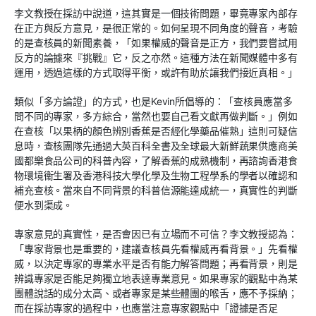
李文教授在採訪中說道，這其實是一個技術問題，畢竟專家內部存
在正方與反方意見，是很正常的。如何呈現不同角度的聲音，考驗
的是查核員的新聞素養，「如果權威的聲音是正方，我們要嘗試用
反方的論據來『挑戰』它，反之亦然。這種方法在新聞媒體中多有
運用，透過這樣的方式取得平衡，或許有助於讓我們接近真相。」
類似「多方論證」的方式，也是Kevin所倡導的：「查核員應當多
問不同的專家，多方綜合，當然也要自己看文獻再做判斷。」例如
在查核「以果柄的顏色辨別香蕉是否經化學藥品催熟」這則可疑信
息時，查核團隊先通過大英百科全書及全球最大新鮮蔬果供應商美
國都樂食品公司的科普內容，了解香蕉的成熟機制，再諮詢香港食
物環境衞生署及香港科技大學化學及生物工程學系的學者以確認和
補充查核。當來自不同背景的科普信源能達成統一，真實性的判斷
便水到渠成。
專家意見的真實性，是否會因已有立場而不可信？李文教授認為：
「專家背景也是重要的，建議查核員先看權威再看背景。」先看權
威，以決定專家的專業水平是否有能力解答問題；再看背景，則是
辨識專家是否能足夠獨立地表達專業意見。如果專家的觀點中為某
團體說話的成分太高、或者專家是某些體團的喉舌，應不予採納；
而在採訪專家的過程中，也應當注意專家觀點中「證據是否足