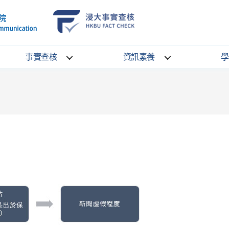
School
HKBU
of
FactCheck
Communication
Service
事實查核
資訊素養
學