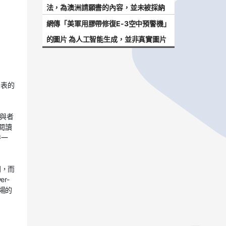
法，為澳洲請願書的內容，並未被採納
網傳「美軍用膠帶修復E-3空中預警機」
的圖片 為人工智能生成，並非真實圖片
發表的
參與者
閱讀
持一
同，而
r-
場的