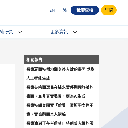
我要查核
訂閱
EN
繁
術研究
更多資訊
網傳夏蘭特倒地翻身後入球的畫面 或為
人工智能生成
網傳英格蘭球員在補水暫停期間飲茶的
畫面，並非真實場景，應為AI生成
網傳特朗普國宴「偷看」習近平文件不
實，實為翻閱本人講稿
網傳澳洲正在考慮禁止特朗普入境的說