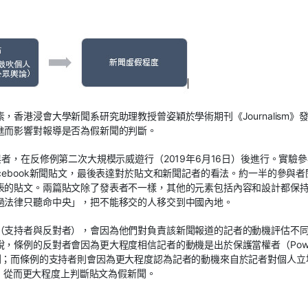
香港浸會大學新聞系研究助理教授曾姿穎於學術期刊《Journalism》
進而影響對報導是否為假新聞的判斷。
者，在反修例第二次大規模示威遊行（2019年6月16日）後進行。實驗
cebook新聞貼文，最後表達對於貼文和新聞記者的看法。約一半的參與者
表的貼文。兩篇貼文除了發表者不一樣，其他的元素包括內容和設計都保
過法律只聽命中央」，把不能移交的人移交到中國內地。
（支持者與反對者），會因為他們對負責該新聞報道的記者的動機評估不
，條例的反對者會因為更大程度相信記者的動機是出於保護當權者（Powe
文為假新聞；而條例的支持者則會因為更大程度認為記者的動機來自於記者對個人立
ive），從而更大程度上判斷貼文為假新聞。