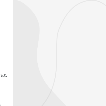
信息為
.