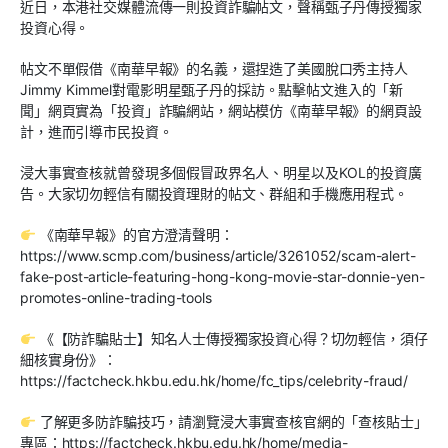
近日，本港社交媒體流傳一則投資詐騙帖文，聲稱甄子丹傳授獨家
投資心得。
帖文不單假借《南華早報》的名義，還捏造了美國脫口秀主持人
Jimmy Kimmel對電影明星甄子丹的採訪。點擊帖文進入的「新
聞」網頁實為「投資」詐騙網站，網站模仿《南華早報》的網頁設
計，進而引導市民投資。
浸大事實查核就曾發現多個假冒政界名人、明星以及KOL的投資廣
告。大家切勿輕信有關投資理財的帖文、群組和手機應用程式。
《南華早報》的官方澄清聲明：
https://www.scmp.com/business/article/3261052/scam-alert-
fake-post-article-featuring-hong-kong-movie-star-donnie-yen-
promotes-online-trading-tools
《【防詐騙貼士】知名人士傳授獨家投資心得？切勿輕信，須仔
細核實身份》：
https://factcheck.hkbu.edu.hk/home/fc_tips/celebrity-fraud/
了解更多防詐騙技巧，請瀏覽浸大事實查核官網的「查核貼士」
專區：https://factcheck.hkbu.edu.hk/home/media-