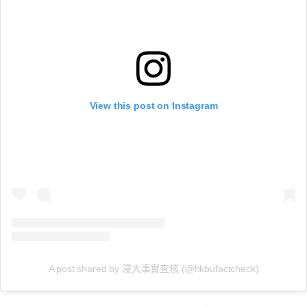
View this post on Instagram
A post shared by 浸大事實查核 (@hkbufactcheck)