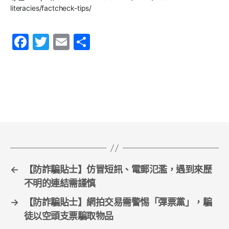
literacies/factcheck-tips/
F
T
E
S
a
w
m
h
c
itt
ai
ar
e
er
l
e
b
o
o
k
←
【防詐騙貼士】仿冒短訊、電郵氾濫，遇到來歷
不明的連結需謹慎
→
【防詐騙貼士】網拍交易需警惕「彈票黨」，騙
徒以空頭支票騙取物品