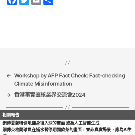
F
T
E
S
a
w
m
h
c
itt
ai
ar
e
er
l
e
b
o
o
k
←
Workshop by AFP Fact Check: Fact-checking
Climate Misinformation
→
香港事實查核業界交流會2024
網傳夏蘭特倒地翻身後入球的畫面 或為人工智能生成
網傳英格蘭球員在補水暫停期間飲茶的畫面，並非真實場景，應為AI生