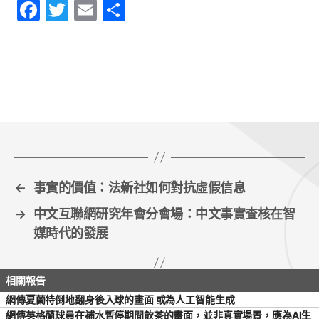
F
T
E
S
a
w
m
h
c
itt
ai
ar
e
er
l
e
b
o
o
k
←
事實的價值：法新社如何對抗虛假信息
→
中文互聯網研究年會分會場：中文事實查核在智
媒時代的發展
網傳夏蘭特倒地翻身後入球的畫面 或為人工智能生成
網傳英格蘭球員在補水暫停期間飲茶的畫面，並非真實場景，應為AI生