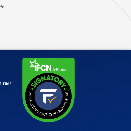
→
tudies