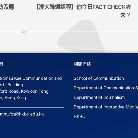
防及應
【浸大聯通課程】你今日FACT CHECK咗
未？
們
相關連結
e Shau Kee Communication and
School of Communication
Arts Building
Department of Communication S
ford Road, Kowloon Tong
Department of Journalism
n, Hong Kong
Department of Interactive Media
omm_fcs@hkbu.edu.hk
HKBU