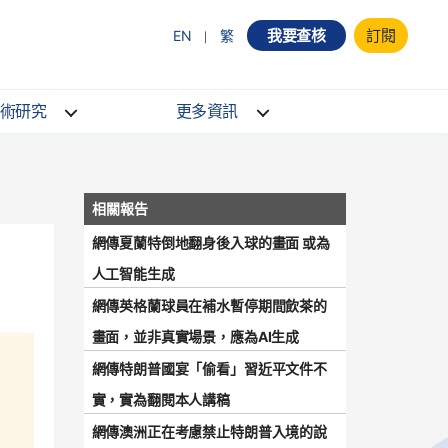
我要查核
訂閱
EN
繁
術研究
更多資訊
網傳夏蘭特倒地翻身後入球的畫面 或為
人工智能生成
網傳英格蘭球員在補水暫停期間飲茶的
畫面，並非真實場景，應為AI生成
網傳特朗普國宴「偷看」習近平文件不
實，實為翻閱本人講稿
網傳澳洲正在考慮禁止特朗普入境的說