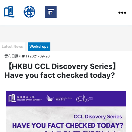
HKBU
School
HKBU
of
FactCheck
Communication
Service
Categories
Latest News
Workshops
發布日期 (HKT) 2021-09-20
【HKBU CCL Discovery Series】
Have you fact checked today?