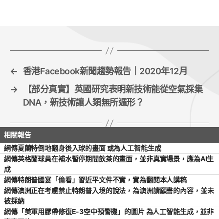
b
o
o
k
←
香港Facebook新聞趨勢報告｜2020年12月
→
【部分真實】英國研究表明新技術能從空氣採集
DNA，新技術讓人類無所遁形？
網傳夏蘭特倒地翻身後入球的畫面 或為人工智能生成
網傳英格蘭球員在補水暫停期間飲茶的畫面，並非真實場景，應為AI生
成
網傳特朗普國宴「偷看」習近平文件不實，實為翻閱本人講稿
網傳澳洲正在考慮禁止特朗普入境的說法，為澳洲請願書的內容，並未
被採納
網傳「美軍用膠帶修復E-3空中預警機」的圖片 為人工智能生成，並非