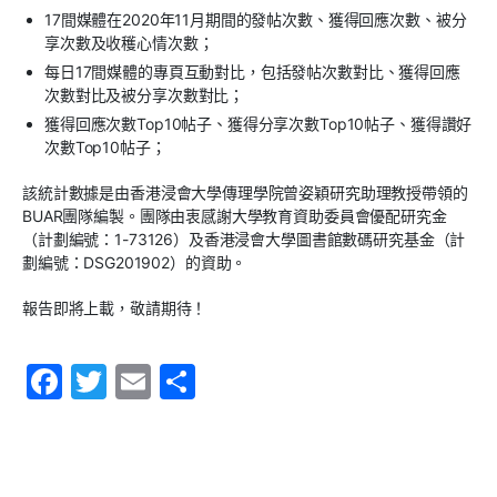
17間媒體在2020年11月期間的發帖次數、獲得回應次數、被分
享次數及收穫心情次數；
每日17間媒體的專頁互動對比，包括發帖次數對比、獲得回應
次數對比及被分享次數對比；
獲得回應次數Top10帖子、獲得分享次數Top10帖子、獲得讚好
次數Top10帖子；
該統計數據是由香港浸會大學傳理學院曾姿穎研究助理教授帶領的
BUAR團隊編製。團隊由衷感謝大學教育資助委員會優配研究金
（計劃編號：1-73126）及香港浸會大學圖書館數碼研究基金（計
劃編號：DSG201902）的資助。
報告即將上載，敬請期待！
F
T
E
S
a
w
m
h
c
itt
ai
ar
e
er
l
e