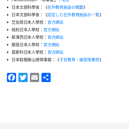
日本文部科學省：《
在外教育施設の概要
》
日本文部科學省：《
認定した在外教育施設の一覧
》
芝加哥日本人學校：
官方網站
紐約日本人學校：
官方網站
新澤西日本人學校：
官方網站
關島日本人學校：
官方網站
莫斯科日本人學校：
官方網站
日本駐檀香山總領事館：《
子女教育・補習授業校
》
F
T
E
S
a
w
m
h
c
itt
ai
ar
e
er
l
e
b
o