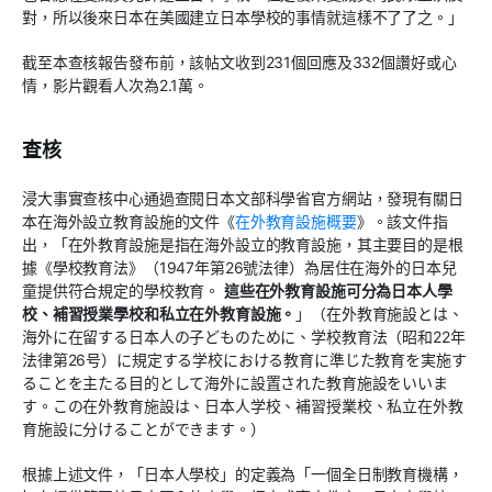
對，所以後來日本在美國建立日本學校的事情就這樣不了了之。」
截至本查核報告發布前，該帖文收到231個回應及332個讚好或心
情，影片觀看人次為2.1萬。
查核
浸大事實查核中心通過查閱日本文部科學省官方網站，發現有關日
本在海外設立教育設施的文件《
在外教育設施概要
》。該文件指
出，「在外教育設施是指在海外設立的教育設施，其主要目的是根
據《學校教育法》（1947年第26號法律）為居住在海外的日本兒
童提供符合規定的學校教育。
這些在外教育設施可分為日本人學
校、補習授業學校和私立在外教育設施。
」（在外教育施設とは、
海外に在留する日本人の子どものために、学校教育法（昭和22年
法律第26号）に規定する学校における教育に準じた教育を実施す
ることを主たる目的として海外に設置された教育施設をいいま
す。この在外教育施設は、日本人学校、補習授業校、私立在外教
育施設に分けることができます。）
根據上述文件，「日本人學校」的定義為「一個全日制教育機構，