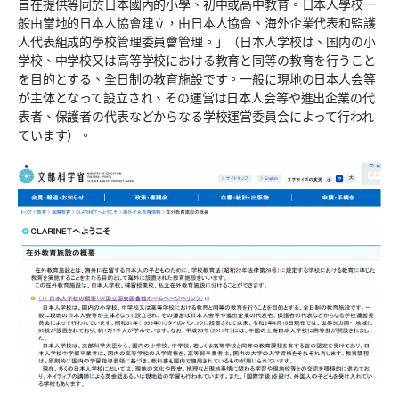
旨在提供等同於日本國內的小學、初中或高中教育。日本人學校一
般由當地的日本人協會建立，由日本人協會、海外企業代表和監護
人代表組成的學校管理委員會管理。」（日本人学校は、国内の小
学校、中学校又は高等学校における教育と同等の教育を行うこと
を目的とする、全日制の教育施設です。一般に現地の日本人会等
が主体となって設立され、その運営は日本人会等や進出企業の代
表者、保護者の代表などからなる学校運営委員会によって行われ
ています）。