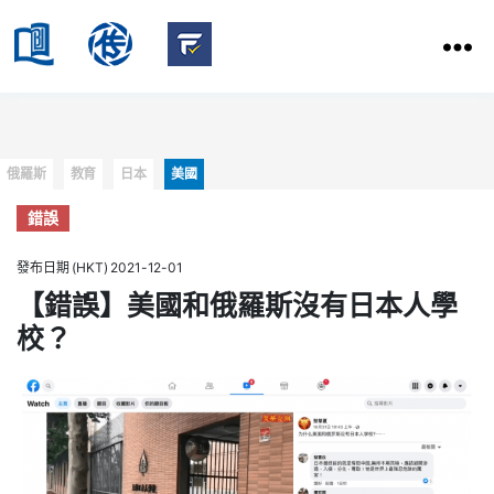
HKBU
School
HKBU
of
FactCheck
Communication
Service
Categories
俄羅斯
教育
日本
美國
錯誤
發布日期 (HKT) 2021-12-01
【錯誤】美國和俄羅斯沒有日本人學
校？