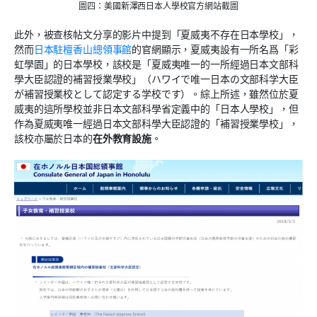
圖四：美國新澤西日本人學校官方網站截圖
此外，被查核帖文分享的影片中提到「夏威夷不存在日本學校」，
然而
日本駐檀香山總領事館
的官網顯示，夏威夷設有一所名爲「彩
虹學園」的日本學校，該校是「夏威夷唯一的一所經過日本文部科
學大臣認證的補習授業學校」（ハワイで唯一日本の文部科学大臣
が補習授業校として認定する学校です）。綜上所述，雖然位於夏
威夷的這所學校並非日本文部科學省定義中的「日本人學校」，但
作為夏威夷唯一經過日本文部科學大臣認證的「補習授業學校」，
該校亦屬於日本的
在外教育設施
。