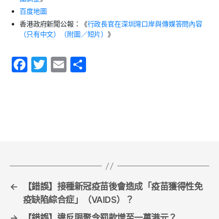
百度地圖
香港政府新聞公報：《
行政長官在深圳灣口岸與傳媒答問內容
（只有中文）（附圖／短片）
》
F
T
E
S
a
w
m
h
c
itt
ai
ar
e
er
l
e
b
o
o
k
←
【錯誤】接種新冠疫苗後會造成「疫苗獲得性免
疫缺陷綜合症」（VAIDS）？
→
【錯誤】違反限聚令罰款增至一萬港元？