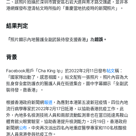
二、該照片拍攝於深圳市寶安區石岩大道與育才路交匯處，並非本
港網媒發布澄清帖文時所指的「重慶當地抗疫時的新聞照片」。
結果判定
「
照片顯示內地醫護全副武裝待發支援香港
」
為
錯誤。
背景
Facebook用戶「Cha King Ip」於2022年2月11日發布
帖文
稱：
「國家隊出動了，感恩祖國。」帖文配有一張照片，照片內容為大
批身穿全套防護衣的醫護人員在街道集合，圖中字幕顯示「全副武
裝待發，救香港」。
根據香港政府新聞網
報道
，為應對本港第五波新冠疫情，四位內地
流行病學專家於2022年2月17日抵港，以協助香港抗疫工作。此
外，內地多名檢測技術人員和兩部流動監測車也在當日抵達馬鞍山
體育館火眼實驗室，協助香港提升檢測能力。2月19日，香港政府
新聞網
公布
，中央再次派出四名內地重症醫學專家和110名核酸檢
測人員來港參與抗疫工作。