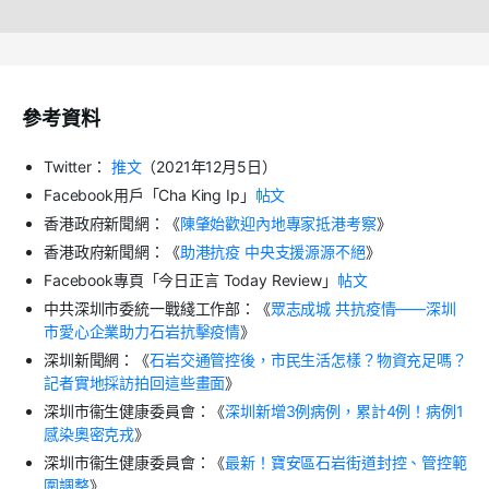
參考資料
Twitter：
推文
（2021年12月5日）
Facebook用戶「Cha King Ip」
帖文
香港政府新聞網：《
陳肇始歡迎內地專家抵港考察
》
香港政府新聞網：《
助港抗疫 中央支援源源不絕
》
Facebook專頁「今日正言 Today Review」
帖文
中共深圳市委統一戰綫工作部：《
眾志成城 共抗疫情——深圳
市愛心企業助力石岩抗擊疫情
》
深圳新聞網：《
石岩交通管控後，市民生活怎樣？物資充足嗎？
記者實地採訪拍回這些畫面
》
深圳市衞生健康委員會：《
深圳新增3例病例，累計4例！病例1
感染奧密克戎
》
深圳市衞生健康委員會：《
最新！寶安區石岩街道封控、管控範
圍調整
》