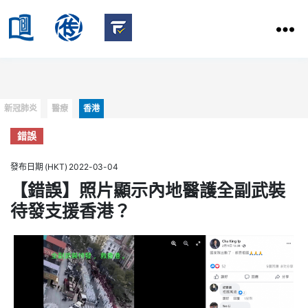
HKBU
School
HKBU
of
FactCheck
Communication
Service
Categories
新冠肺炎
醫療
香港
錯誤
發布日期 (HKT) 2022-03-04
【錯誤】照片顯示內地醫護全副武裝
待發支援香港？