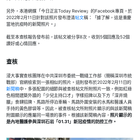
另外，本港網媒「今日正言Today Review」的Facebook專頁，於
2022年2月11日針對該照片發布澄清
帖文
稱：「據了解，這是重慶
當地抗疫時的新聞照片。」
截至本查核報告發布前，該帖文被分享8次，收到5個回應及52個
讚好或心情回應。
查核
浸大事實查核團隊在中共深圳市委統一戰綫工作部（簡稱深圳市統
戰部）官網檢索到一張相似的照片。這則發布於2022年2月11日的
新聞稿
中，多張配圖的細節與被查核帖文所附照片一致，例如紅綠
色相間建築外牆的「少兒主持口才」字樣招牌以及下方「深井燒
臘」食肆招牌、馬路所停泊車輛、馬路外圍安裝的水馬和醫護人員
手持的黃色膠袋等。因此，被查核帖文所附照片顯示的與該新聞稿
附圖顯示的應屬同一場景的事件。根據該新聞稿內容，
照片顯示的
是內地醫護參與深圳石岩「
01.31」新冠疫情的防控工作。