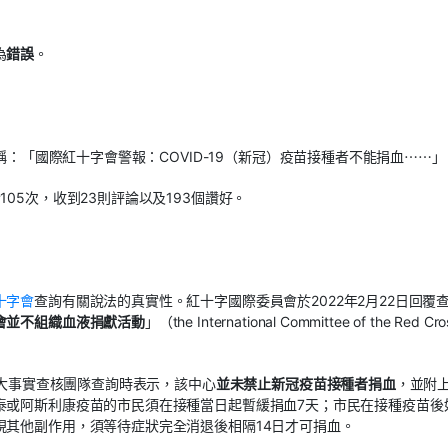
為
錯誤
。
稱：「國際紅十字會警報：COVID-19（新冠）疫苗接種者不能捐血⋯⋯」
05次，收到23則評論以及193個讚好。
十字會
查詢有關說法的真實性。紅十字國際委員會於2022年2月22日回覆
會並不組織血液捐獻活動
」（the International Committee of the Red Cro
浸大事實查核團隊查詢時表示，該中心
並未禁止新冠疫苗接種者捐血
，並附
泰或阿斯利康疫苗的市民須在接種當日起暫緩捐血7天；市民在接種疫苗後
現其他副作用，須等待症狀完全消退後相隔14日才可捐血。