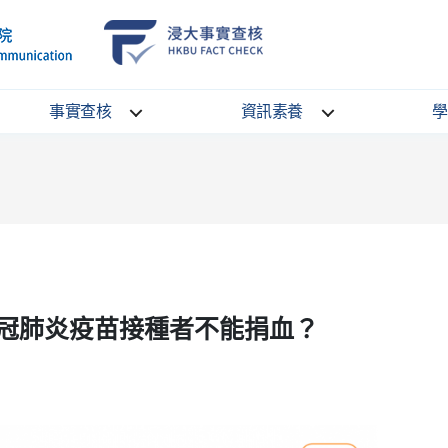
School
HKBU
of
FactCheck
Communication
Service
事實查核
資訊素養
學
冠肺炎疫苗接種者不能捐血？