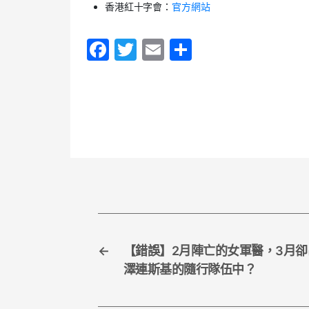
香港紅十字會：
官方網站
F
T
E
S
a
w
m
h
c
itt
ai
ar
e
er
l
e
b
o
o
k
←
【錯誤】2月陣亡的女軍醫，3月卻
澤連斯基的隨行隊伍中？