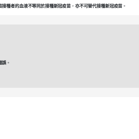
苗接種者的血液不等同於接種新冠疫苗
，
亦不可替代接種新冠疫苗
。
錯誤
。