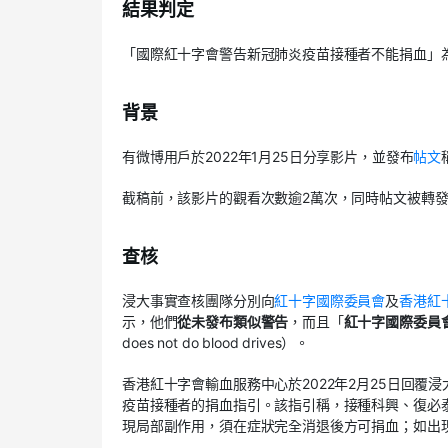
結果判定
「國際紅十字會警告新冠肺炎疫苗接種者不能捐血」
背景
有微博用戶於2022年1月25日分享影片，並發布
帖文
截稿前，該影片的觀看次數逾2萬次，同時帖文被轉發1
查核
浸大事實查核團隊分別向
紅十字國際委員會
及
香港紅
示，他們
從未發布類似警告
，而且「
紅十字國際委員
does not do blood drives）。
香港紅十字會輸血服務中心於2022年2月25日回覆
疫苗接種者的捐血指引。該指引稱，接種科興、復必
現局部副作用，須在症狀完全消退後方可捐血；如出