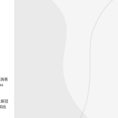
查詢表
ss
上新冠
如出