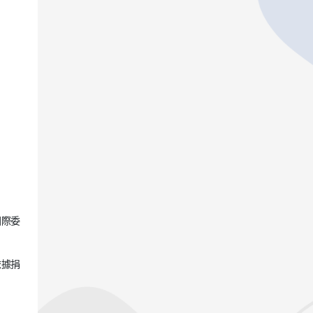
國際委
依據捐