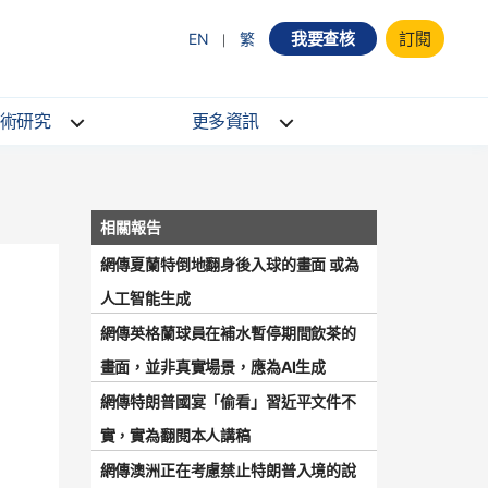
我要查核
訂閱
EN
繁
術研究
更多資訊
網傳夏蘭特倒地翻身後入球的畫面 或為
人工智能生成
網傳英格蘭球員在補水暫停期間飲茶的
畫面，並非真實場景，應為AI生成
網傳特朗普國宴「偷看」習近平文件不
實，實為翻閱本人講稿
網傳澳洲正在考慮禁止特朗普入境的說