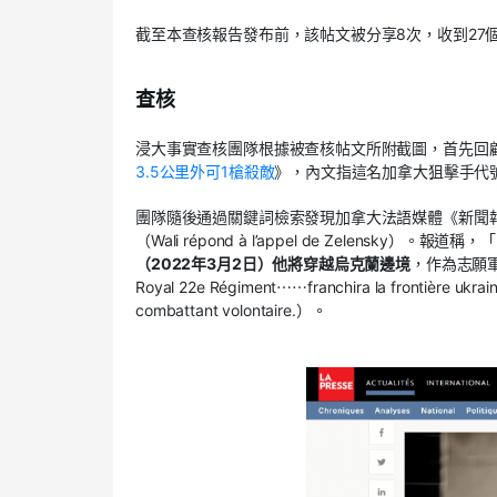
截至本查核報告發布前，該帖文被分享8次，收到27個
查核
浸大事實查核團隊根據被查核帖文所附截圖，首先回
3.5公里外可1槍殺敵
》，內文指這名加拿大狙擊手代號
團隊隨後通過關鍵詞檢索發現加拿大法語媒體《新聞報》（L
（Wali répond à l’appel de Zelens
（2022年3月2日）他將穿越烏克蘭邊境
，作為志願軍與俄羅
Royal 22e Régiment⋯⋯franchira la frontière ukraini
combattant volontaire.）。