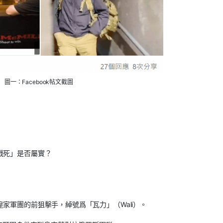
圖一：Facebook帖文截圖
戰死」是否屬實？
家軍團的前狙擊手，綽號爲「瓦力」（Wali）。