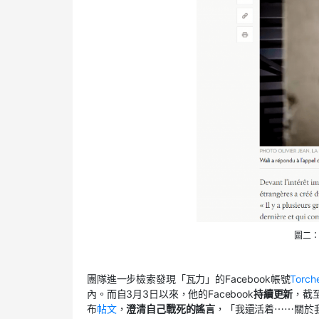
圖二
團隊進一步檢索發現「瓦力」的Facebook帳號
Torch
內。而自3月3日以來，他的Facebook
持續更新
，截至
布
帖文
，
澄清自己戰死的謠言
，「我還活着⋯⋯關於我在戰