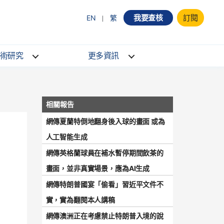
我要查核
訂閱
EN
繁
術研究
更多資訊
網傳夏蘭特倒地翻身後入球的畫面 或為
人工智能生成
網傳英格蘭球員在補水暫停期間飲茶的
畫面，並非真實場景，應為AI生成
網傳特朗普國宴「偷看」習近平文件不
實，實為翻閱本人講稿
網傳澳洲正在考慮禁止特朗普入境的說