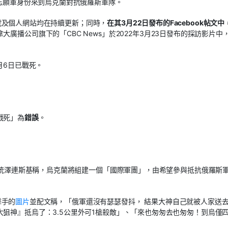
志願軍身份來到烏克蘭對抗俄羅斯軍隊。
k帳號及個人網站均在持續更新；同時，
在其3月22日發布的Facebook帖文中
大廣播公司旗下的「CBC News」於2022年3月23日發布的採訪影片中
月6日已戰死。
戰死」為
錯誤
。
蘭總統澤連斯基稱，烏克蘭將組建一個「國際軍團」，由希望參與抵抗俄羅斯
擊手的
圖片
並配文稱，「俄軍還沒有瑟瑟發抖， 結果大神自己就被人家送
狙神』抵烏了：3.5公里外可1槍殺敵」、「來也匆匆去也匆匆！到烏僅