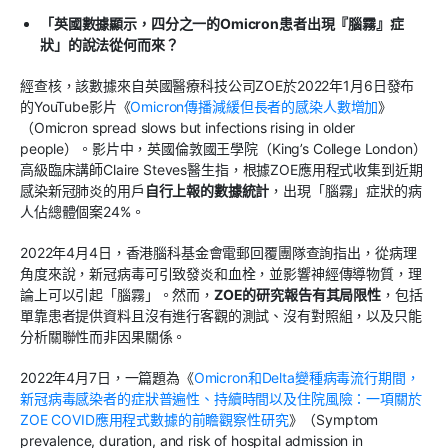
「英國數據顯示，四分之一的
Omicron
患者出現『腦霧』症
狀」的說法從何而來？
經查核，該數據來自英國醫療科技公司
ZOE
於
2022
年
1
月
6
日發布
的
YouTube
影片《
Omicron
傳播減緩但長者的感染人數增加
》
（
Omicron spread slows but infections rising in older
people
）。影片中，英國倫敦國王學院（
King’s College London
）
高級臨床講師
Claire Steves
醫生指，根據
ZOE
應用程式收集到近期
感染新冠肺炎的用戶
自行上報的數據統計
，出現「腦霧」症狀的病
人佔總體個案
24%
。
2022
年
4
月
4
日，香港腦科基金會電郵回覆團隊查詢指出，從病理
角度來說，新冠病毒可引致發炎和血栓，並影響神經傳導物質，理
論上可以引起「腦霧」。然而，
ZOE
的研究報告有其局限性
，包括
單靠患者提供資料且沒有進行客觀的測試、沒有對照組，以及只能
分析關聯性而非因果關係。
2022
年
4
月
7
日，一篇題為《
Omicron
和
Delta
變種病毒流行期間，
新冠病毒感染者的症狀普遍性、持續時間以及住院風險：一項關於
ZOE COVID
應用程式數據的前瞻觀察性研究
》（
Symptom
prevalence, duration, and risk of hospital admission in