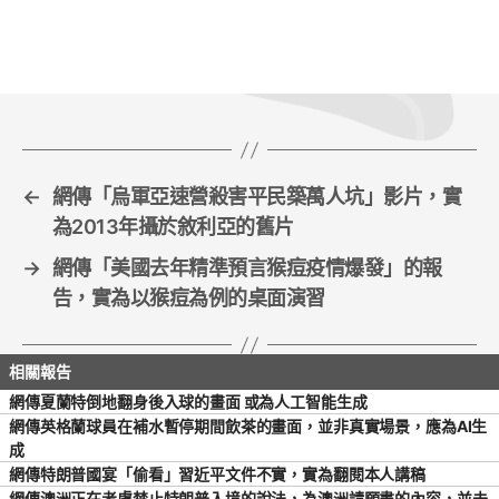
e
er
l
e
b
o
o
k
←
網傳「烏軍亞速營殺害平民築萬人坑」影片，實
為2013年攝於敘利亞的舊片
→
網傳「美國去年精準預言猴痘疫情爆發」的報
告，實為以猴痘為例的桌面演習
網傳夏蘭特倒地翻身後入球的畫面 或為人工智能生成
網傳英格蘭球員在補水暫停期間飲茶的畫面，並非真實場景，應為AI生
成
網傳特朗普國宴「偷看」習近平文件不實，實為翻閱本人講稿
網傳澳洲正在考慮禁止特朗普入境的說法，為澳洲請願書的內容，並未