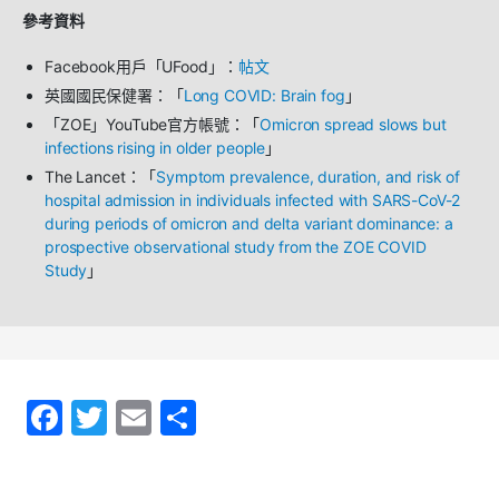
參考資料
Facebook
用戶「
UFood
」：
帖文
英國國民保健署：「
Long COVID: Brain fog
」
「
ZOE
」
YouTube
官方帳號：「
Omicron spread slows but
infections rising in older people
」
The Lancet
：「
Symptom prevalence, duration, and risk of
hospital admission in individuals infected with SARS-CoV-2
during periods of omicron and delta variant dominance: a
prospective observational study from the ZOE COVID
Study
」
F
T
E
S
a
w
m
h
c
itt
ai
ar