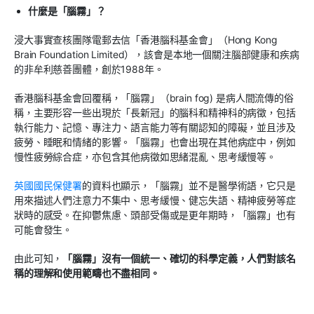
什麼是「腦霧」？
浸大事實查核團隊電郵去信「香港腦科基金會」（
Hong Kong
Brain Foundation Limited
），該會是本地一個關注腦部健康和疾病
的非牟利慈善團體，創於
1988
年。
香港腦科基金會回覆稱，「腦霧」（
brain fog)
是病人間流傳的俗
稱，主要形容一些出現於「長新冠」的腦科和精神科的病徵，包括
執行能力、記憶、專注力、語言能力等有關認知的障礙，並且涉及
疲勞、睡眠和情緒的影響。「腦霧」也會出現在其他病症中，例如
慢性疲勞綜合症，亦包含其他病徵如思緒混亂、思考緩慢等。
英國國民保健署
的資料也顯示，「腦霧」並不是醫學術語，它只是
用來描述人們注意力不集中、思考緩慢、健忘失語、精神疲勞等症
狀時的感受。在抑鬱焦慮、頭部受傷或是更年期時，「腦霧」也有
可能會發生。
由此可知，
「腦霧」沒有一個統一、確切的科學定義，人們對該名
稱的理解和使用範疇也不盡相同。