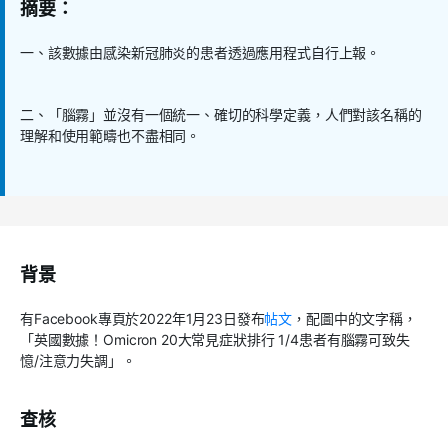
摘要：
一、該數據由感染新冠肺炎的患者透過應用程式自行上報。
二、「腦霧」並沒有一個統一、確切的科學定義，人們對該名稱的
理解和使用範疇也不盡相同。
背景
有
Facebook
專頁於
2022
年
1
月
23
日發布
帖文
，配圖中的文字稱，
「英國數據！
Omicron 20
大常見症狀排行
1/4
患者有腦霧可致失
憶
/
注意力失調」。
查核