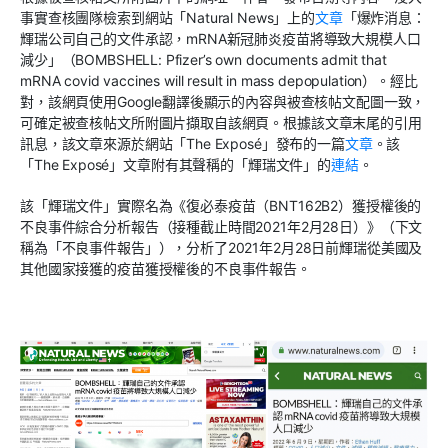
事實查核團隊檢索到網站「Natural News」上的
文章
「爆炸消息：
輝瑞公司自己的文件承認，mRNA新冠肺炎疫苗將導致大規模人口
減少」（BOMBSHELL: Pfizer’s own documents admit that
mRNA covid vaccines will result in mass depopulation）。經比
對，該網頁使用Google翻譯後顯示的內容與被查核帖文配圖一致，
可確定被查核帖文所附圖片擷取自該網頁。根據該文章末尾的引用
訊息，該文章來源於網站「The Exposé」發布的一篇
文章
。該
「The Exposé」文章附有其聲稱的「輝瑞文件」的
連結
。
該「輝瑞文件」實際名為《復必泰疫苗（BNT162B2）獲授權後的
不良事件綜合分析報告（接種截止時間2021年2月28日）》（下文
稱為「不良事件報告」），分析了2021年2月28日前輝瑞從美國及
其他國家接獲的疫苗獲授權後的不良事件報告。