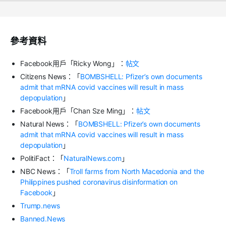
參考資料
Facebook用戶「Ricky Wong」：
帖文
Citizens News：「
BOMBSHELL: Pfizer’s own documents
admit that mRNA covid vaccines will result in mass
depopulation
」
Facebook用戶「Chan Sze Ming」：
帖文
Natural News：「
BOMBSHELL: Pfizer’s own documents
admit that mRNA covid vaccines will result in mass
depopulation
」
PolitiFact：「
NaturalNews.com
」
NBC News：「
Troll farms from North Macedonia and the
Philippines pushed coronavirus disinformation on
Facebook
」
Trump.news
Banned.News