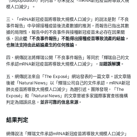
（depopulation）的內容，亦未提及「mRNA新冠疫苗將導致大規
模人口減少」。
三、「mRNA新冠疫苗將導致大規模人口減少」的說法是對「不良
事件報告」中孕婦接種疫苗後流產數據的推測，而報告已指出其數
據的局限性，報告中的不良事件與接種新冠疫苗未必存在因果關
係，因此
從「不良事件報告」不能得出接種疫苗導致流產的結論，
也無法支持由此結論產生的任何推論
。
四、網傳說法將輝瑞公開「不良事件報告」等同於「輝瑞自己的文
件承認mRNA新冠疫苗將導致大規模人口減少」，屬
錯誤解讀
。
五、網傳説法來自「The Exposé」網站發表的一篇文章。該文章隨
後被「Natural News」以「輝瑞公司自己的文件承認，mRNA新冠
肺炎疫苗將導致大規模人口減少」為題引述。團隊發現，「The
Exposé」和「Natural News」的文章曾被多家國際事實查核機構
判定為錯誤訊息，
並非可靠的信息來源
。
結果判定
網傳說法「輝瑞文件承認mRNA新冠疫苗將導致大規模人口減少」