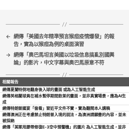
b
o
o
k
←
網傳「美國去年精準預言猴痘疫情爆發」的報
告，實為以猴痘為例的桌面演習
→
網傳「奧巴馬坦言美國以垃圾信息搞亂別國輿
論」的影片，中文字幕與奧巴馬原意不符
網傳夏蘭特倒地翻身後入球的畫面 或為人工智能生成
網傳英格蘭球員在補水暫停期間飲茶的畫面，並非真實場景，應為AI生
成
網傳特朗普國宴「偷看」習近平文件不實，實為翻閱本人講稿
網傳澳洲正在考慮禁止特朗普入境的說法，為澳洲請願書的內容，並未
被採納
網傳「美軍用膠帶修復E-3空中預警機」的圖片 為人工智能生成，並非