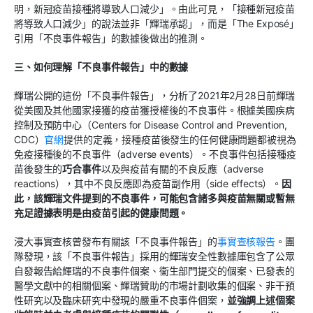
明，新冠疫苗接種將導致人口減少」。由此可見，「接種新冠疫苗
將導致人口減少」的說法並非「輝瑞承認」，而是「The Exposé」
引用「不良事件報告」的數據後做出的推測。
三、如何理解「不良事件報告」中的數據
輝瑞公開的這份「不良事件報告」，分析了2021年2月28日前輝瑞
從美國及其他國家接獲的疫苗獲授權後的不良事件。根據美國疾病
控制及預防中心（Centers for Disease Control and Prevention,
CDC）
官網
提供的定義，接種疫苗後發生的任何健康問題都被視為
免疫接種後的不良事件（adverse events）。不良事件包括接種疫
苗後發生的
巧合事件
以及與疫苗有關的不良反應（adverse
reactions），其中不良反應即為疫苗副作用（side effects）。
因
此，該輝瑞文件提到的不良事件，可能包含諸多與疫苗無關或暫無
充足證據表明是由疫苗引起的健康問題。
浸大事實查核曾發布有關該「不良事件報告」的
事實查核報告
。團
隊發現，該「不良事件報告」採用的輝瑞安全性數據庫包含了公眾
自發報告給輝瑞的不良事件個案、衞生部門提交的個案、已發表的
醫學文獻中的相關個案、輝瑞贊助的市場計劃收集的個案、非干預
性研究以及臨床研究中發現的嚴重不良事件個案，
並強調上述個案