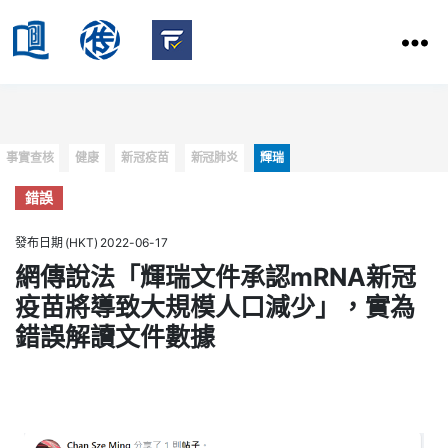
HKBU
School
HKBU
of
FactCheck
Communication
Service
Categories
事實查核
健康
新冠疫苗
新冠肺炎
輝瑞
錯誤
發布日期 (HKT) 2022-06-17
網傳說法「輝瑞文件承認mRNA新冠
疫苗將導致大規模人口減少」，實為
錯誤解讀文件數據