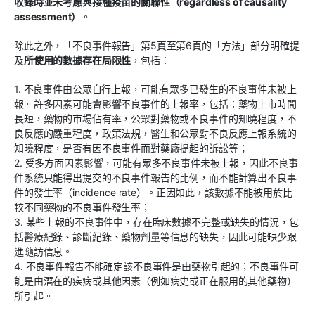
收錄時並未考慮與接種疫苗的關聯性（regardless of causality
assessment）
。
除此之外，「不良事件報告」第5頁至第6頁的「方法」部分明確提
及
所使用的數據存在局限性
，包括：
1. 不良事件由公眾自行上報，可能有眾多已發生的不良事件未被上
報。許多因素可能會影響不良事件的上報率，包括：藥物上市時間
長短，藥物的市場佔有率，公眾對藥物或不良事件的知曉程度，不
良反應的嚴重程度，政策法規，醫生和公眾對不良反應上報系統的
知曉程度，是否有因不良事件而對藥廠提起的訴訟等；
2. 受多方面因素影響，可能有眾多不良事件未被上報，因此不良事
件系統只能得出提交的不良事件報告的比例，而不能計算出不良事
件的發生率（incidence rate）。正因如此，該數據不能被用於比
較不同藥物的不良事件發生率；
3. 某些上報的不良事件中，存在臨床數據不完整或缺失的情況，包
括醫療紀錄、診斷紀錄、藥物劑量等信息的缺失，因此可能缺少跟
進隨訪信息。
4. 不良事件報告不能確定該不良事件是由藥物引起的；不良事件可
能是由潛在的疾病或其他因素（例如病史或正在服用的其他藥物）
所引起。