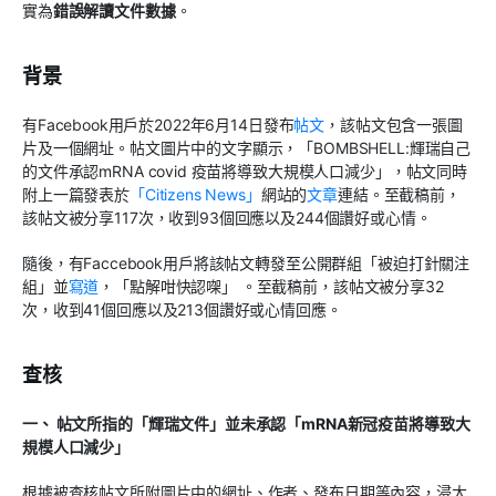
實為
錯誤解讀文件數據
。
背景
有Facebook用戶於2022年6月14日發布
帖文
，該帖文包含一張圖
片及一個網址。帖文圖片中的文字顯示，「BOMBSHELL:輝瑞自己
的文件承認mRNA covid 疫苗將導致大規模人口減少」，帖文同時
附上一篇發表於
「Citizens News」
網站的
文章
連結。至截稿前，
該帖文被分享117次，收到93個回應以及244個讚好或心情。
隨後，有Faccebook用戶將該帖文轉發至公開群組「被迫打針關注
組」並
寫道
，「點解咁快認㗎」 。至截稿前，該帖文被分享32
次，收到41個回應以及213個讚好或心情回應。
查核
一、 帖文所指的「輝瑞文件」並未承認「mRNA新冠疫苗將導致大
規模人口減少」
根據被查核帖文所附圖片中的網址、作者、發布日期等內容，浸大