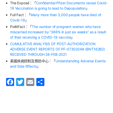
The Exposé：「
Confidential Pfizer Documents reveal Covid-
19 Vaccination is going to lead to Depopulation
」
Full Fact：「
Many more than 3,000 people have died of
Covid-19
」
PolitiFact：「
The number of pregnant women who have
miscarried increased by “366% in just six weeks” as a result
of their receiving a COVID-19 vaccine
」
CUMULATIVE ANALYSIS OF POST-AUTHORIZATION
ADVERSE EVENT REPORTS OF PF-07302048 (BNT162B2)
RECEIVED THROUGH 28-FEB-2021
美國疾病控制及預防中心：「
Understanding Adverse Events
and Side Effects
」
F
T
E
S
a
w
m
h
c
itt
ai
ar
e
er
l
e