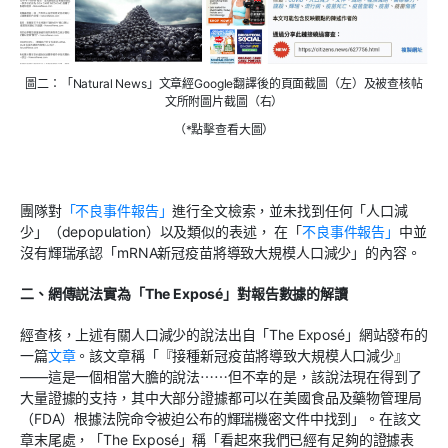
圖二：「Natural News」文章經Google翻譯後的頁面截圖（左）及被查核帖
文所附圖片截圖（右）
（*點擊查看大圖）
團隊對
「不良事件報告」
進行全文檢索，並未找到任何「人口減
少」（depopulation）以及類似的表述， 在「
不良事件報告」
中並
沒有輝瑞承認「mRNA新冠疫苗將導致大規模人口減少」的內容。
二、網傳説法實為「The Exposé」對報告數據的解讀
經查核，上述有關人口減少的說法出自「The Exposé」網站發布的
一篇
文章
。該文章稱「『接種新冠疫苗將導致大規模人口減少』
——這是一個相當大膽的說法⋯⋯但不幸的是，該說法現在得到了
大量證據的支持，其中大部分證據都可以在美國食品及藥物管理局
（FDA）根據法院命令被迫公布的輝瑞機密文件中找到」。在該文
章末尾處，「The Exposé」稱「看起來我們已經有足夠的證據表