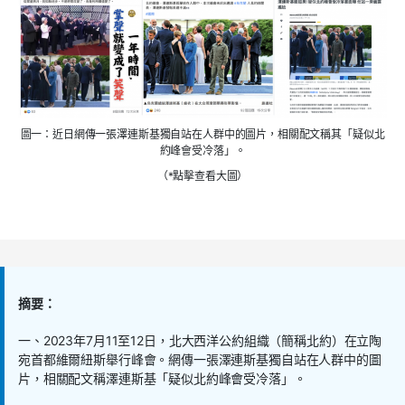
圖一：近日網傳一張澤連斯基獨自站在人群中的圖片，相關配文稱其「疑似北
約峰會受冷落」。
（*點擊查看大圖）
摘要：
一、
2023
年
7
月
11
至
12
日，北大西洋公約組織（簡稱北約）在立陶
宛首都維爾紐斯舉行峰會。網傳一張澤連斯基獨自站在人群中的圖
片，相關配文稱澤連斯基「疑似北約峰會受冷落」。