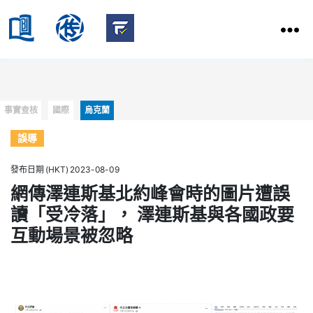
HKBU
School
HKBU
of
FactCheck
Communication
Service
Categories
事實查核
國際
烏克蘭
誤導
發布日期 (HKT) 2023-08-09
網傳澤連斯基北約峰會時的圖片遭誤
讀「受冷落」， 澤連斯基與各國政要
互動場景被忽略