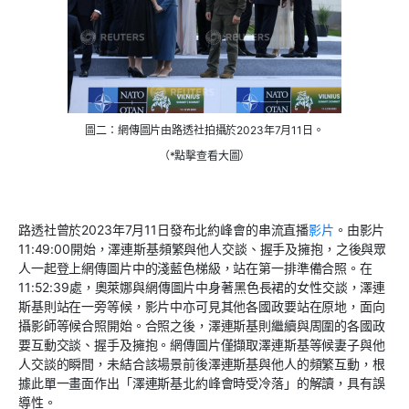
圖二：網傳圖片由路透社拍攝於2023年7月11日。
（*點擊查看大圖）
路透社曾於
2023
年
7
月
11
日發布北約峰會的串流直播
影片
。由影片
11:49:00
開始，澤連斯基頻繁與他人交談、握手及擁抱，之後與眾
人一起登上網傳圖片中的淺藍色梯級，站在第一排準備合照。在
11:52:39
處，奧萊娜與網傳圖片中身著黑色長裙的女性交談，澤連
斯基則站在一旁等候，影片中亦可見其他各國政要站在原地，面向
攝影師等候合照開始。合照之後，澤連斯基則繼續與周圍的各國政
要互動交談、握手及擁抱。網傳圖片僅擷取澤連斯基等候妻子與他
人交談的瞬間，未結合該場景前後澤連斯基與他人的頻繁互動，根
據此單一畫面作出「澤連斯基北約峰會時受冷落」的解讀，具有誤
導性。