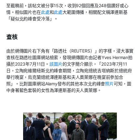
至截稿前，該帖文被分享
15
次，收到
92
個回應及
248
個讚好或心
情。相似圖片也在
此處
和
此處
大範圍傳播，相關配文稱澤連斯基
「疑似北約峰會受冷落」。
查核
由於網傳圖片右下角有「路透社（
REUTERS
）」的字樣，浸大事實
查核在路透社圖庫網站檢索，發現網傳圖片由記者
Yves Herman
拍
攝於
2023
年
7
月
11
日。
該圖片
的文字簡介顯示，「
2023
年
7
月
11
日，立陶宛維爾紐斯北約峰會期間，立陶宛總統吉塔納斯於總統府
舉行晚宴，烏克蘭總統澤連斯基和夫人奧萊娜在晚宴前參加合
照」。比對圖庫網站
Alamy
發布的其他本次北約峰會
照片
可知，圖
中身著藍色套裝的女性為澤連斯基的夫人奧萊娜。