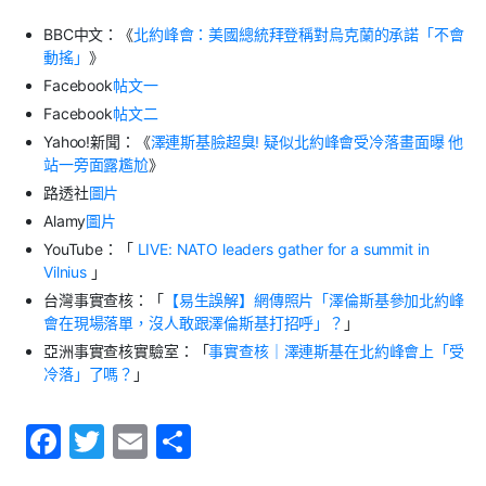
BBC
中文：《
北約峰會：美國總統拜登稱對烏克蘭的承諾「不會
動搖」
》
Facebook
帖文一
Facebook
帖文二
Yahoo!
新聞：《
澤連斯基臉超臭
!
疑似北約峰會受冷落畫面曝
他
站一旁面露尷尬
》
路透社
圖片
Alamy
圖片
YouTube
：「
LIVE: NATO leaders gather for a summit in
Vilnius
」
台灣事實查核：「
【易生誤解】網傳照片「澤倫斯基參加北約峰
會在現場落單，沒人敢跟澤倫斯基打招呼」？
」
亞洲事實查核實驗室：「
事實查核｜澤連斯基在北約峰會上「受
冷落」了嗎？
」
F
T
E
S
a
w
m
h