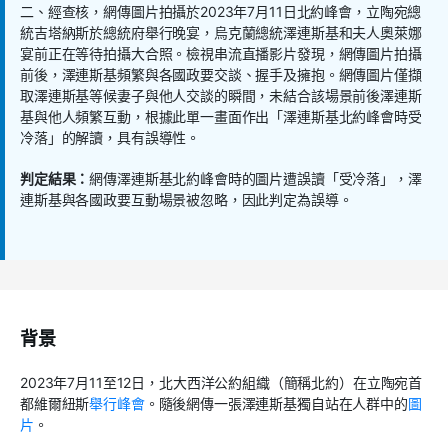
二、經查核，網傳圖片拍攝於
2023
年
7
月
11
日北約峰會，立陶宛總
統吉塔納斯於總統府舉行晚宴，烏克蘭總統澤連斯基和夫人奧萊娜
宴前正在等待拍攝大合照。檢視串流直播影片發現，網傳圖片拍攝
前後，澤連斯基頻繁與各國政要交談、握手及擁抱。網傳圖片僅擷
取澤連斯基等候妻子與他人交談的瞬間，未結合該場景前後澤連斯
基與他人頻繁互動，根據此單一畫面作出「澤連斯基北約峰會時受
冷落」的解讀，具有誤導性。
判定結果：
網傳澤連斯基北約峰會時的圖片遭誤讀「受冷落」，澤
連斯基與各國政要互動場景被忽略，因此判定為誤導。
背景
2023
年
7
月
11
至
12
日，北大西洋公約組織（簡稱北約）在立陶宛首
都維爾紐斯
舉行峰會
。隨後網傳一張澤連斯基獨自站在人群中的
圖
片
。