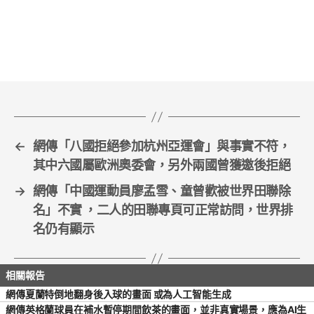
c
itt
ai
ar
e
er
l
e
b
o
o
k
←
網傳「八國拒絕參加杭州亞運會」與事實不符，
其中六國屬歐洲奧委會，另外兩國曾獲邀後拒絕
→
網傳「中國運動員廖孟雪、童曾歡被世界田聯除
名」不實 ，二人的田聯專頁可正常訪問，世界排
名仍有顯示
網傳夏蘭特倒地翻身後入球的畫面 或為人工智能生成
網傳英格蘭球員在補水暫停期間飲茶的畫面，並非真實場景，應為AI生