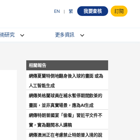
我要查核
訂閱
EN
繁
術研究
更多資訊
網傳夏蘭特倒地翻身後入球的畫面 或為
人工智能生成
網傳英格蘭球員在補水暫停期間飲茶的
畫面，並非真實場景，應為AI生成
網傳特朗普國宴「偷看」習近平文件不
實，實為翻閱本人講稿
網傳澳洲正在考慮禁止特朗普入境的說