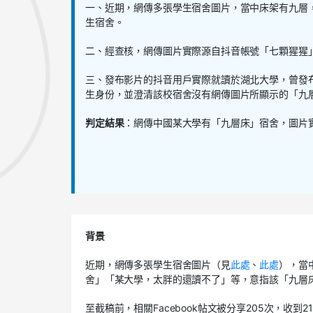
一、近期，網傳多張學生宿舍圖片，當中床架有九層
生宿舍。
二、經查核，網傳圖片實際源自抖音帳號「七顆猩猩
三、發布影片的抖音用戶實際就讀於湖北大學，曾發
生身份，並澄清該校宿舍沒有網傳圖片所顯示的「九
判定結果
：網傳中國某大學有「九層床」宿舍，圖片
背景
近期，網傳多張學生宿舍圖片（見
此處
、
此處
），當
舍」「某大學，太胖的還讀不了」等，意指該「九層
至截稿前，相關Facebook帖文被分享205次，收到2