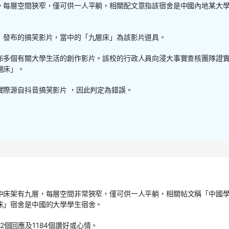
，每層空間狹窄，僅可供一人平躺，相關配文意指該宿舍是中國內地某大
」發布的搞笑影片，當中的「九層床」為該影片道具。
布多個有關大學生活的創作影片。該校的行政人員向浸大事實查核團隊證
層床」。
實際源自抖音搞笑影片 ，因此判定為錯誤。
中床架有九層，每層空間非常狹窄，僅可供一人平躺，相關帖文稱「中國
床」宿舍是中國的大學學生宿舍。
12個回應及1184個讚好或心情。