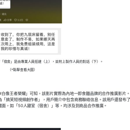
謂「宿舍」是由專業人員搭建（上），並附上製作人員的對話（下）。
（*點擊查看大圖）
嬌#白像王者榮耀」可知，該影片實際為內地一即食麵品牌的合作推廣影片
為「搞笑短視頻創作者」，用戶簡介中包含商務聯絡信息。該用戶還發布
畫面，如「50人寢室（宿舍）」等，均涉及到商品合作推廣。