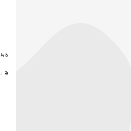
影片收
床」為