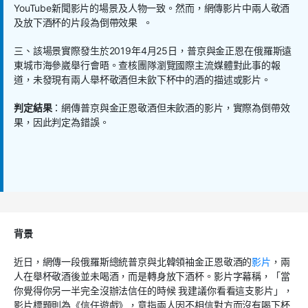
YouTube新聞影片的場景及人物一致。然而，網傳影片中兩人敬酒
及放下酒杯的片段為倒帶效果 。
三、該場景實際發生於2019年4月25日，普京與金正恩在俄羅斯遠
東城市海參崴舉行會晤。查核團隊瀏覽國際主流媒體對此事的報
道，未發現有兩人舉杯敬酒但未飲下杯中的酒的描述或影片。
判定結果
：網傳普京與金正恩敬酒但未飲酒的影片，實際為倒帶效
果，因此判定為錯誤。
背景
近日，網傳一段俄羅斯總統普京與北韓領袖金正恩敬酒的
影片
，兩
人在舉杯敬酒後並未喝酒，而是轉身放下酒杯。影片字幕稱，「當
你覺得你另一半完全沒辦法信任的時候 我建議你看看這支影片」，
影片標題則為《信任遊戲》，意指兩人因不相信對方而沒有喝下杯