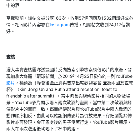
中的酒。
至截稿前，該帖文被分享163次，收到57個回應及1532個讚好或心
情。相同影片內容亦在
Instagram
傳播，相關帖文收到74,117個讚
好。
查核
浸大事實查核團隊透過圖片反向搜索引擎檢索網傳影片的來源，發
現加拿大媒體「環球新聞」於2019年4月25日發布的一則YouTube
影片
，標題為《峰會後金正恩與普京出席歡迎宴會 並為兩國友誼乾
杯》（Kim Jong Un and Putin attend reception, toast to
friendship after summit），當中包含與網傳影片相同的人物及場
景。YouTube影片顯示兩人兩次敬酒的畫面，當中第二次敬酒與網
傳影片中的畫面一致，然而網傳影片與YouTube影片中兩人敬酒的
動作順序相反，由此可以確認網傳影片為倒放效果。仔細瀏覽網傳
影片亦可發現，金正恩身後的男子倒著行走。YouTube影片顯示，
兩人在兩次敬酒後均喝下了杯中的酒。