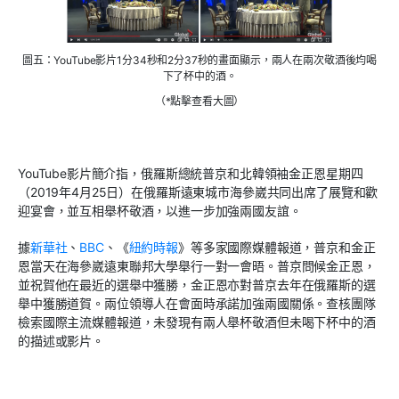
圖五：YouTube影片1分34秒和2分37秒的畫面顯示，兩人在兩次敬酒後均喝
下了杯中的酒。
（*點擊查看大圖）
YouTube影片簡介指，俄羅斯總統普京和北韓領袖金正恩星期四
（2019年4月25日）在俄羅斯遠東城市海參崴共同出席了展覽和歡
迎宴會，並互相舉杯敬酒，以進一步加強兩國友誼。
據
新華社
、
BBC
、《
紐約時報
》等多家國際媒體報道，普京和金正
恩當天在海參崴遠東聯邦大學舉行一對一會晤。普京問候金正恩，
並祝賀他在最近的選舉中獲勝，金正恩亦對普京去年在俄羅斯的選
舉中獲勝道賀。兩位領導人在會面時承諾加強兩國關係。查核團隊
檢索國際主流媒體報道，未發現有兩人舉杯敬酒但未喝下杯中的酒
的描述或影片。