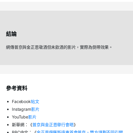
結論
網傳普京與金正恩敬酒但未飲酒的影片，實際為倒帶效果。
參考資料
Facebook
帖文
Instagram
影片
YouTube
影片
新華網：《
普京與金正恩舉行會晤
》
BBC中文：《
金正恩俄羅斯遠東首會普京，雙方謀劃不同引關