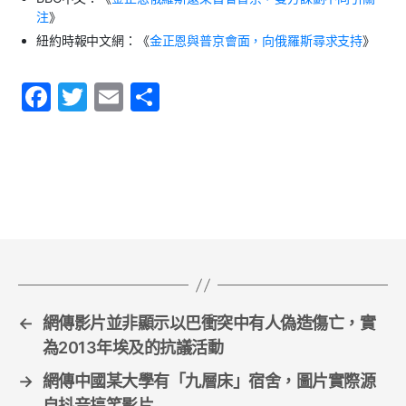
注
》
紐約時報中文網：《
金正恩與普京會面，向俄羅斯尋求支持
》
F
T
E
S
a
w
m
h
c
itt
ai
ar
e
er
l
e
b
o
o
k
←
網傳影片並非顯示以巴衝突中有人偽造傷亡，實
為2013年埃及的抗議活動
→
網傳中國某大學有「九層床」宿舍，圖片實際源
自抖音搞笑影片