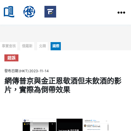
HKBU
School
HKBU
of
FactCheck
Communication
Service
Categories
事實查核
俄羅斯
北韓
國際
錯誤
發布日期 (HKT) 2023-11-14
網傳普京與金正恩敬酒但未飲酒的影
片，實際為倒帶效果