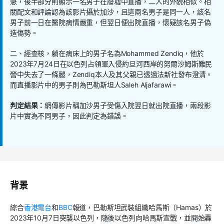
急，後半部分則顯示一名男子在廢墟中直播，二人的外貌相似。相
關配文和評論認為該影片攝於加沙，且這兩名男子是同一人，該名
男子前一日在醫院病情嚴重，但翌日便出院直播，懷疑該名男子偽
造傷勢。
二、經查核，躺在病床上的男子名為
Mohammed Zendiq
，他於
2023
年
7
月
24
日在以色列占領軍入侵約旦河西岸的努爾沙姆斯難民
營中失去了一條腿，
Zendiq
本人及其父親已透過法新社發布澄清。
而直播影片中的男子則為巴勒斯坦人
Saleh Aljafarawi
。
判定結果：
網傳影片稱加沙男子受傷入院翌日就出院直播，兩段影
片中實為不同男子，因此判定為錯誤。
背景
綜合
香港電台
和
BBC
報道，巴勒斯坦武裝組織哈馬斯（
Hamas
）於
2023
年
10
月
7
日突襲以色列，隨後以色列向哈馬斯宣戰，並開始轟