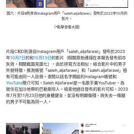
圖六：片段B則來自Instagram用戶「saleh.aljafarawi」發布於2023年10月的
影片。
（*點擊查看大圖）
片段
C
和
D
則源自
Instagram
用戶「
saleh_aljafarawi
」發布於
2023
年
10
月
7
日
的和
10
月
13
日
的影片（相關原始連接在本報告發布前亦
失效，相關截圖見圖七）。由於拼寫方法相似，結合影片中的男子
外貌特徵，推測帳號「
saleh_aljafarawi
」和「
saleh.aljafarawi
」極
有可能由同一人註冊。查閱以該名字開設的
Instagram
帳號和
YouTube
簡介可知，
Saleh Aljafarawi
是一名歌手兼
YouTuber
，為
居住在加沙地帶的巴勒斯坦人。檢索他過往發布的影片可知，
2023
年
7
月至
11
月
23
日他的身體健全，並沒有明顯傷殘，與失去一條腿
的男子不可能為同一人。