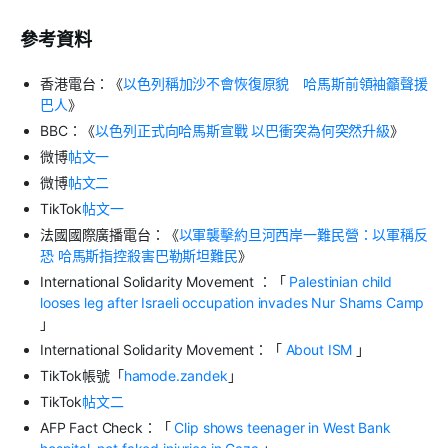
參考資料
香港電台：《
以色列稱加沙不會恢復原貌 哈馬斯前領袖籲聲援
巴人
》
BBC
：《
以色列正式向哈馬斯宣戰
以巴衝突為何突然升級
》
微博
帖文一
微博
帖文二
TikTok
帖文一
法國國際廣播電台：《
以軍襲擊約旦河西岸一難民營：以軍稱反
恐
哈馬斯指控殺害巴勒斯坦難民
》
International Solidarity Movement
：「
Palestinian child
looses leg after Israeli occupation invades Nur Shams Camp
」
International Solidarity Movement
：「
About ISM
」
TikTok
帳號「
hamode.zandek
」
TikTok
帖文二
AFP Fact Check
：「
Clip shows teenager in West Bank