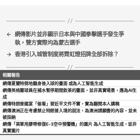
o
o
k
←
網傳影片並非顯示日本與中國拳擊選手發生爭
執，雙方實際均為蒙古選手
→
香港引入城管制度將霓虹燈招牌全部拆除？
網傳夏蘭特倒地翻身後入球的畫面 或為人工智能生成
網傳英格蘭球員在補水暫停期間飲茶的畫面，並非真實場景，應為AI生
成
網傳特朗普國宴「偷看」習近平文件不實，實為翻閱本人講稿
網傳澳洲正在考慮禁止特朗普入境的說法，為澳洲請願書的內容，並未
被採納
網傳「美軍用膠帶修復E-3空中預警機」的圖片 為人工智能生成，並非
真實圖片