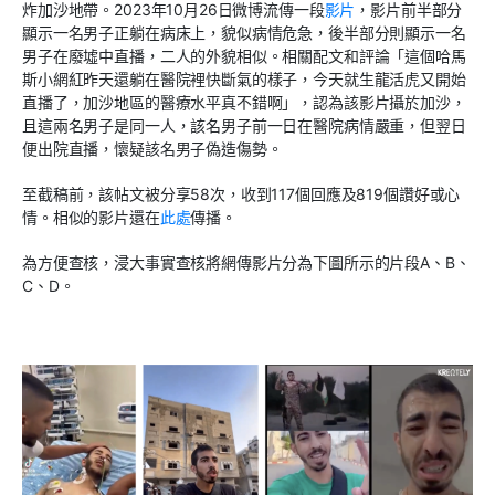
炸加沙地帶。
2023
年
10
月
26
日微博流傳一段
影片
，影片前半部分
顯示一名男子正躺在病床上，貌似病情危急，後半部分則顯示一名
男子在廢墟中直播，二人的外貌相似。相關配文和評論「這個哈馬
斯小網紅昨天還躺在醫院裡快斷氣的樣子，今天就生龍活虎又開始
直播了，加沙地區的醫療水平真不錯啊」，認為該影片攝於加沙，
且這兩名男子是同一人，該名男子前一日在醫院病情嚴重，但翌日
便出院直播，懷疑該名男子偽造傷勢。
至截稿前，該帖文被分享
58
次，收到
117
個回應及
819
個讚好或心
情。相似的影片還在
此處
傳播。
為方便查核，浸大事實查核將網傳影片分為下圖所示的片段
A
、
B
、
C
、
D
。