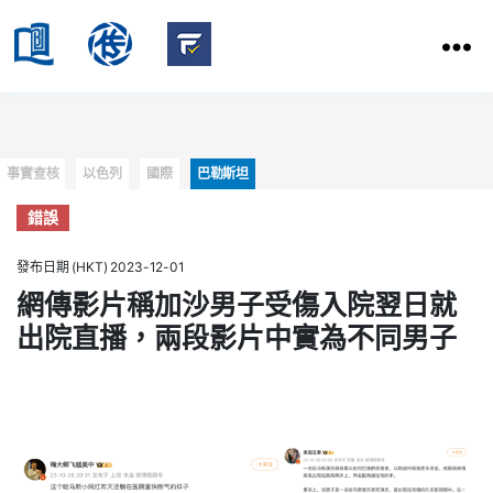
HKBU
School
HKBU
of
FactCheck
Communication
Service
Categories
事實查核
以色列
國際
巴勒斯坦
錯誤
發布日期 (HKT) 2023-12-01
網傳影片稱加沙男子受傷入院翌日就
出院直播，兩段影片中實為不同男子