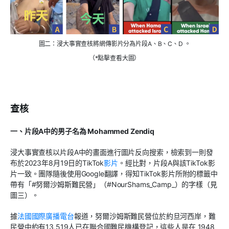
圖二：浸大事實查核將網傳影片分為片段A、B、C、D 。
（*點擊查看大圖）
查核
一、片段
A
中的男子名為
Mohammed Zendiq
浸大事實查核以片段
A
中的畫面進行圖片反向搜索，檢索到一則發
布於
2023
年
8
月
19
日的
TikTok
影片
。經比對，片段
A
與該
TikTok
影
片一致。團隊隨後使用
Google
翻譯，得知
TikTok
影片所附的標籤中
帶有「
#
努爾沙姆斯難民營」（
#NourShams_Camp_
）的字樣（見
圖三）。
據
法國國際廣播電台
報道，努爾沙姆斯難民營位於約旦河西岸，難
民營中約有
13,519
人已在聯合國難民機構登記，這些人是在
1948