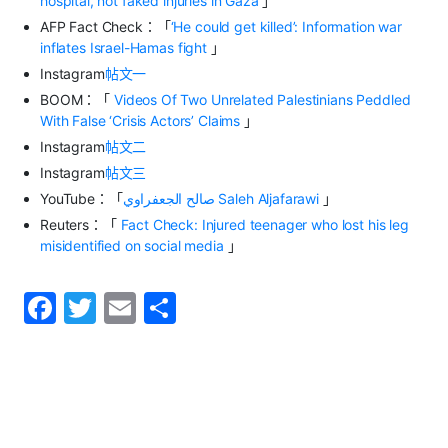
hospital, not faked injuries in Gaza
」
AFP Fact Check
：「
‘He could get killed’: Information war
inflates Israel-Hamas fight
」
Instagram
帖文一
BOOM
：「
Videos Of Two Unrelated Palestinians Peddled
With False ‘Crisis Actors’ Claims
」
Instagram
帖文二
Instagram
帖文三
YouTube
：「
الجعفراوي
صالح
Saleh Aljafarawi
」
Reuters
：「
Fact Check: Injured teenager who lost his leg
misidentified on social media
」
F
T
E
S
a
w
m
h
c
itt
ai
ar
e
er
l
e
b