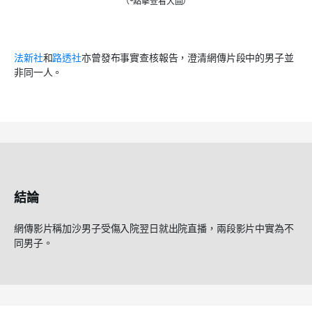
（*點擊查看大圖）
法新社
和
路透社
亦曾發布事實查核報告，澄清網傳片段中的男子並
非同一人。
結論
網傳影片稱加沙男子受傷入院翌日就出院直播，兩段影片中實為不
同男子。