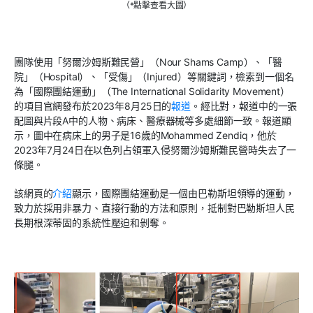
（*點擊查看大圖）
團隊使用「努爾沙姆斯難民營」（
Nour Shams Camp
）、「醫
院」（
Hospital
）、「受傷」（
Injured
）等關鍵詞，檢索到一個名
為「國際團結運動」（
The International Solidarity Movement
）
的項目官網發布於
2023
年
8
月
25
日的
報道
。經比對，報道中的一張
配圖與片段
A
中的人物、病床、醫療器械等多處細節一致。報道顯
示，圖中在病床上的男子是
16
歲的
Mohammed Zendiq
，他於
2023
年
7
月
24
日在以色列占領軍入侵努爾沙姆斯難民營時失去了一
條腿。
該網頁的
介紹
顯示，國際團結運動是一個由巴勒斯坦領導的運動，
致力於採用非暴力、直接行動的方法和原則，抵制對巴勒斯坦人民
長期根深蒂固的系統性壓迫和剝奪。