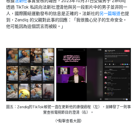
根據
法新社
事實查核的報告
，
2023
年
10
月
31
日受傷男子
Zendiq
透過
TikTok
私訊向法新社澄清他與另一段影片中的男子並非同一
人，國際團結運動發布的信息是正確的。法新社的
另一篇報道
也提
到，
Zendiq
的父親對此事的回應：「我很擔心兒子的生命安全。
他可能因為這個謊言而被殺。」
圖五：Zendiq的TikTok帳號一直在更新他的康復過程（左），並轉發了一則事
實查核電視節目的澄清（右）。
（*點擊查看大圖）