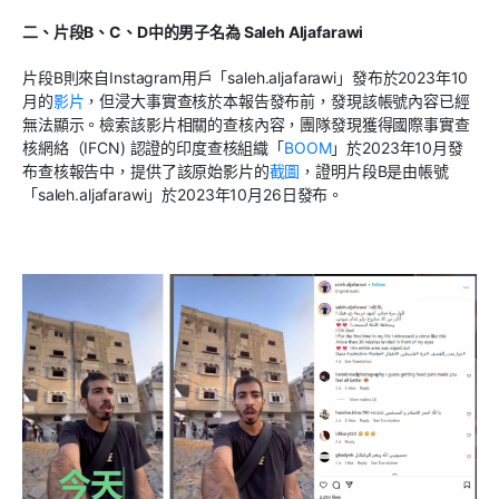
二、片段
B
、
C
、
D
中的男子名為
Saleh Aljafarawi
片段
B
則來自
Instagram
用戶「
saleh.aljafarawi
」發布於
2023
年
10
月的
影片
，但浸大事實查核於本報告發布前，發現該帳號內容已經
無法顯示。檢索該影片相關的查核內容，團隊發現獲得國際事實查
核網絡（
IFCN)
認證的印度查核組織「
BOOM
」於
2023
年
10
月發
布查核報告中，提供了該原始影片的
截圖
，證明片段
B
是由帳號
「
saleh.aljafarawi
」於
2023
年
10
月
26
日發布。