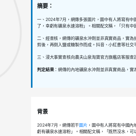
摘要：
一、
2024
年
7
月，網傳多張圖片，圖中有人將寫有中
了，幸虧有礦泉水速溶粉」。相關配文稱，「只有中
二、經查核，網傳的礦泉水沖劑並非真實商品，實為
剪後，再倒入鹽或糖製作而成。抖音、小紅書等社交
三、浸大事實查核向農夫山泉淘寶官方旗艦店客服查
判定結果
：網傳的內地礦泉水沖劑並非真實商品，實
背景
2024
年
7
月，網傳若干
圖片
，圖中有人將寫有中國內
虧有礦泉水速溶粉」。相關配文稱，「既然沒水，可