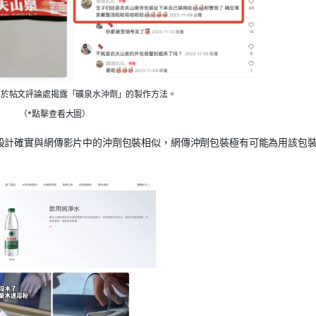
戶於帖文評論處揭露「礦泉水沖劑」的製作方法。
（*點擊查看大圖）
設計確實與網傳影片中的沖劑包裝相似，網傳沖劑包裝極有可能為用該包