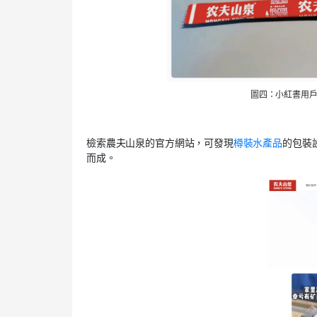
圖四：小紅書用
檢索農夫山泉的官方網站，可發現
樽裝水產品
的包裝
而成。