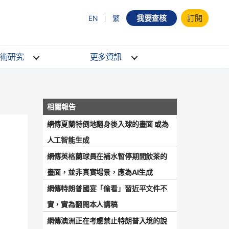
我要查核
訂閱
EN
繁
術研究
更多資訊
網傳夏蘭特倒地翻身後入球的畫面 或為
人工智能生成
網傳英格蘭球員在補水暫停期間飲茶的
畫面，並非真實場景，應為AI生成
網傳特朗普國宴「偷看」習近平文件不
實，實為翻閱本人講稿
網傳澳洲正在考慮禁止特朗普入境的說