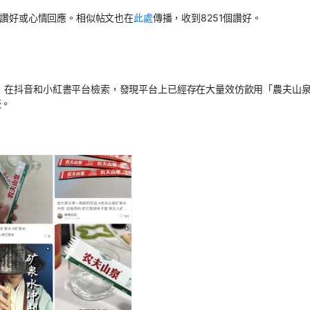
讚好或心情回應。相似帖文也在
此處
傳播，收到
8251
個讚好。
」在抖音和小紅書平台檢索，發現平台上已經存在大量效仿飲用「農夫山
籤。