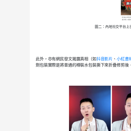
圖二：內地社交平台上
此外，亦有網民發文揭露真相（如
抖音影片
、
小紅書
劑包裝實際是將普通的樽裝水包裝撕下來折疊修剪後