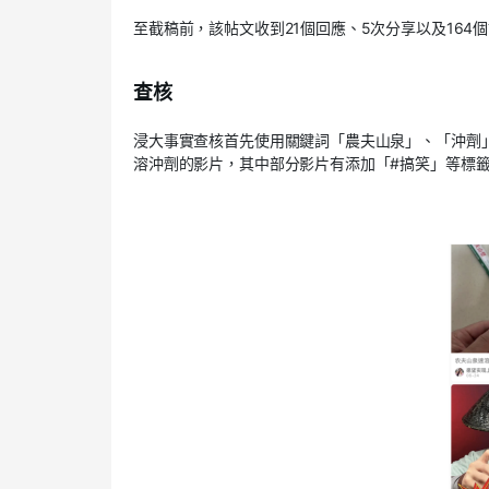
至截稿前，該帖文收到
21
個回應、
5
次分享以及
164
個
查核
浸大事實查核首先使用關鍵詞「農夫山泉」、「沖劑
溶沖劑的影片，其中部分影片有添加「
#
搞笑」等標