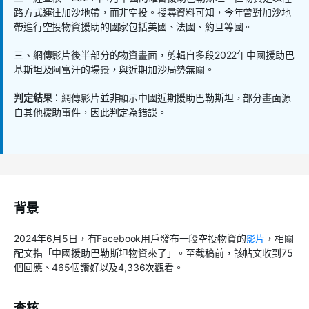
路方式運往加沙地帶，而非空投。搜尋資料可知，今年曾對加沙地
帶進行空投物資援助的國家包括美國、法國、約旦等國。
三、網傳影片後半部分的物資畫面，剪輯自多段
2022
年中國援助巴
基斯坦及阿富汗的場景，與近期加沙局勢無關。
判定結果
：網傳影片並非顯示中國近期援助巴勒斯坦，部分畫面源
自其他援助事件，因此判定為錯誤。
背景
2024
年
6
月
5
日，有
Facebook
用戶發布一段空投物資的
影片
，相關
配文指「中國援助巴勒斯坦物資來了」。至截稿前，該帖文收到
75
個回應、
465
個讚好以及
4,336
次觀看。
查核