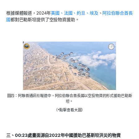
根據媒體報道，
2024
年
美國、法國、約旦、埃及
、
阿拉伯聯合酋長
國
都對巴勒斯坦提供了空投物資援助。
圖四：阿聯酋通訊社報道中，阿拉伯聯合酋長國以空投物資的形式援助巴勒斯
坦。
（*點擊查看大圖）
三、
00:23
處畫面源自
2022
年中國援助巴基斯坦洪災的物資