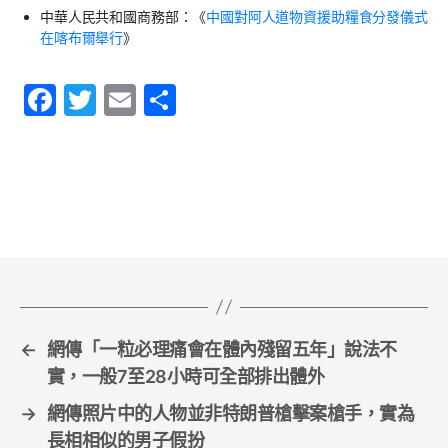
中華人民共和國商務部：《
中國對阿人道物資援助糧食分發儀式
在喀布爾舉行
》
F
T
E
S
a
w
m
h
c
itt
ai
ar
e
er
l
e
b
o
o
k
←
網傳「一粒必理痛會在體內殘留五年」說法不
實，一般7至28小時可全部排出體外
→
網傳照片中的人物並非特朗普槍擊案槍手，實為
長相相似的男子假扮