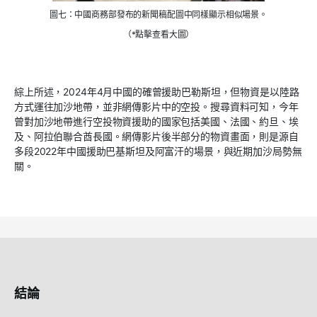
圖七：中國商務部發布的新聞稿配圖中同樣顯示相似場景。
（*點擊查看大圖）
綜上所述，
2024
年
4
月中國的確曾援助巴勒斯坦，但物資是以陸路
方式運往加沙地帶，並非網傳影片中的空投。搜尋資料可知，今年
曾對加沙地帶進行空投物資援助的國家包括美國、法國、約旦、埃
及、阿拉伯聯合酋長國。網傳影片後半部分的物資畫面，則是源自
多段
2022
年中國援助巴基斯坦及阿富汗的場景，與近期加沙局勢無
關。
結論