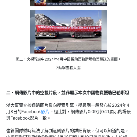
圖二：央視報道中2024年4月中國援助巴勒斯坦物資運送的畫面。
（*點擊查看大圖）
二、網傳影片中的空投片段，並非顯示本次中國物資援助巴勒斯坦
浸大事實查核透過圖片反向搜索引擎，搜尋到一段發布於
2024
年
4
月
8
日的
Facebook
影片
。經比對，網傳影片
0:09
到
0:21
顯示的場景
與
Facebook
影片一致。
儘管團隊暫時無法了解到這則影片的詳細背景，但可以知道的是，
中國援助巴勒斯坦的物資於
4
月
18
日和
4
月
19
日運抵埃及，由於該