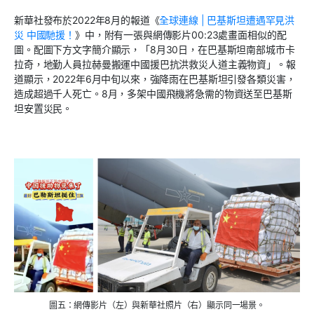
新華社發布於
2022
年
8
月的報道《
全球連線
|
巴基斯坦遭遇罕見洪
災
中國馳援！
》中，附有一張與網傳影片
00:23
處畫面相似的配
圖。配圖下方文字簡介顯示，「
8
月
30
日，在巴基斯坦南部城市卡
拉奇，地勤人員拉赫曼搬運中國援巴抗洪救災人道主義物資」。報
道顯示，
2022
年
6
月中旬以來，強降雨在巴基斯坦引發各類災害，
造成超過千人死亡。
8
月，多架中國飛機將急需的物資送至巴基斯
坦安置災民。
圖五：網傳影片（左）與新華社照片（右）顯示同一場景。