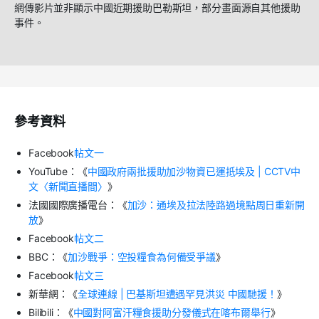
網傳影片並非顯示中國近期援助巴勒斯坦，部分畫面源自其他援助
事件。
參考資料
Facebook
帖文一
YouTube
：《
中國政府兩批援助加沙物資已運抵埃及
| CCTV
中
文〈新聞直播間〉
》
法國國際廣播電台：《
加沙：通埃及拉法陸路過境點周日重新開
放
》
Facebook
帖文二
BBC
：《
加沙戰爭：空投糧食為何備受爭議
》
Facebook
帖文三
新華網：《
全球連線
|
巴基斯坦遭遇罕見洪災
中國馳援！
》
Bilibili
：《
中國對阿富汗糧食援助分發儀式在喀布爾舉行
》