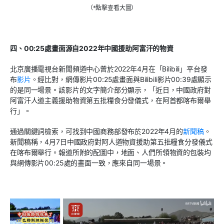
（*點擊查看大圖）
四、
00:25
處畫面源自
2022
年中國援助阿富汗的物資
北京廣播電視台新聞頻道中心曾於
2022
年
4
月在「
Bilibili
」平台發
布
影片
。經比對，網傳影片
00:25
處畫面與
Bilibili
影片
00:39
處顯示
的是同一場景。該影片的文字簡介部分顯示，「近日，中國政府對
阿富汗人道主義援助物資第五批糧食分發儀式，在阿首都喀布爾舉
行」。
通過關鍵詞檢索，可找到中國商務部發布於
2022
年
4
月的
新聞稿
。
新聞稿稱，
4
月
7
日中國政府對阿人道物資援助第五批糧食分發儀式
在喀布爾舉行。報道所附的配圖中，地面、人們所領物資的包裝均
與網傳影片
00:25
處的畫面一致，應來自同一場景。