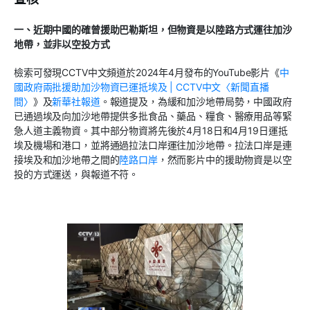
一、近期中國的確曾援助巴勒斯坦，但物資是以陸路方式運往加沙
地帶，並非以空投方式
檢索可發現
CCTV
中文頻道於
2024
年
4
月發布的
YouTube
影片《
中
國政府兩批援助加沙物資已運抵埃及
| CCTV
中文〈新聞直播
間〉
》及
新華社報道
。報道提及，為緩和加沙地帶局勢，中國政府
已通過埃及向加沙地帶提供多批食品、藥品、糧食、醫療用品等緊
急人道主義物資。其中部分物資將先後於
4
月
18
日和
4
月
19
日運抵
埃及機場和港口，並將通過拉法口岸運往加沙地帶。拉法口岸是連
接埃及和加沙地帶之間的
陸路口岸
，然而影片中的援助物資是以空
投的方式運送，與報道不符。