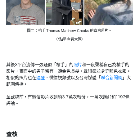
圖二：槍手 Thomas Matthew Crooks 的真實照片。
（*點擊查看大圖）
其後
X
平台流傳一張疑似「槍手」的
照片
和一段聲稱自己為槍手的
影片，畫面中的男子留有一頭金色長髮，戴眼鏡並身穿藍色衣服。
相似的照片也在
連登
、微信視頻號以及台灣媒體「
聯合新聞網
」大
範圍傳播。
至截稿前，有微信影片收到約
3.7
萬次轉發，一萬次讚好和
1192
條
評論。
查核