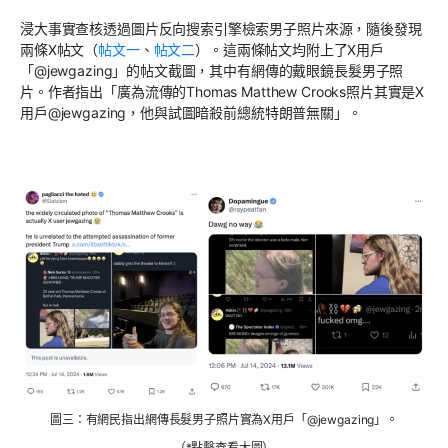
浸大事實查核透過圖片反向搜索引擎檢索男子照片來源，隨後發現
兩條
X
帖文（
帖文一
、
帖文二
）。這兩條帖文均附上了
X
用戶
「
@jewgazing
」的帖文截圖，其中有網傳的戴眼鏡長髮男子照
片。作者指出「廣為流傳的
Thomas Matthew Crooks
照片其實是
X
用戶
@jewgazing
，他與試圖暗殺前總統特朗普無關」。
圖三：有網民指出網傳長髮男子照片實為X用戶「@jewgazing」。
（*點擊查看大圖）