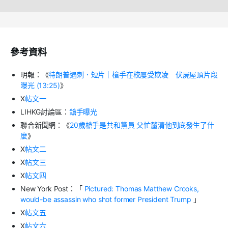
參考資料
明報：《
特朗普遇刺．短片｜槍手在校屢受欺凌 伏屍屋頂片段
曝光
(13:25)
》
X
帖文一
LIHKG
討論區：
鎗手曝光
聯合新聞網：《
20
歲槍手是共和黨員
父忙釐清他到底發生了什
麼
》
X
帖文二
X
帖文三
X
帖文四
New York Post
：「
Pictured: Thomas Matthew Crooks,
would-be assassin who shot former President Trump
」
X
帖文五
X
帖文六