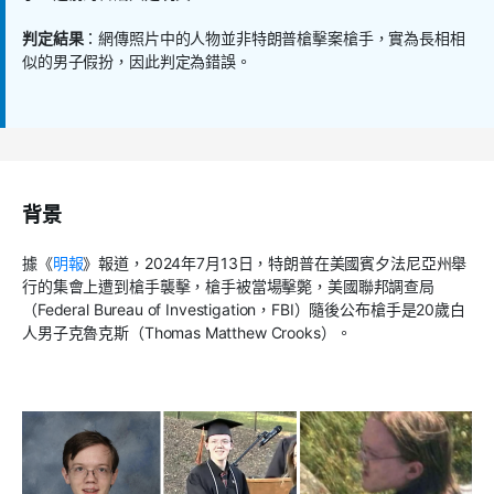
判定結果
：網傳照片中的人物並非特朗普槍擊案槍手，實為長相相
似的男子假扮，因此判定為錯誤。
背景
據《
明報
》報道，
2024
年
7
月
13
日，特朗普在美國賓夕法尼亞州舉
行的集會上遭到槍手襲擊，槍手被當場擊斃，美國聯邦調查局
（
Federal Bureau of Investigation
，
FBI
）隨後公布槍手是
20
歲白
人男子克魯克斯（
Thomas Matthew Crooks
）。