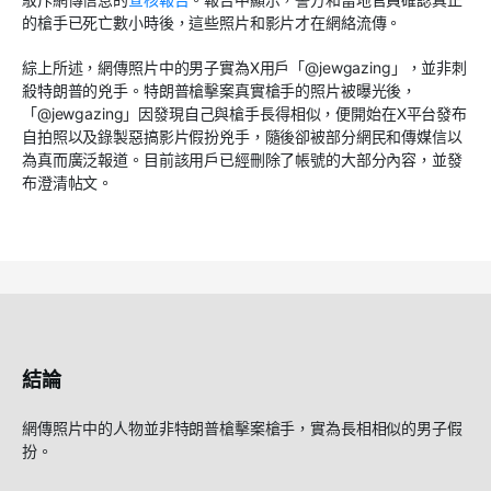
的槍手已死亡數小時後，這些照片和影片才在網絡流傳。
綜上所述，網傳照片中的男子實為
X
用戶「
@jewgazing
」，並非刺
殺特朗普的兇手。特朗普槍擊案真實槍手的照片被曝光後，
「
@jewgazing
」因發現自己與槍手長得相似，便開始在
X
平台發布
自拍照以及錄製惡搞影片假扮兇手，隨後卻被部分網民和傳媒信以
為真而廣泛報道。目前該用戶已經刪除了帳號的大部分內容，並發
布澄清帖文。
結論
網傳照片中的人物並非特朗普槍擊案槍手，實為長相相似的男子假
扮。