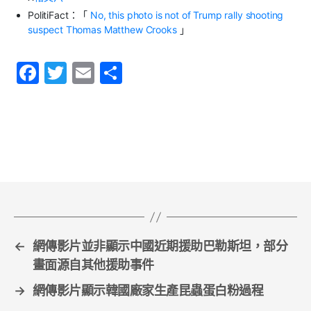
PolitiFact
：「
No, this photo is not of Trump rally shooting
suspect Thomas Matthew Crooks
」
F
T
E
S
a
w
m
h
c
itt
ai
ar
e
er
l
e
b
o
o
k
←
網傳影片並非顯示中國近期援助巴勒斯坦，部分
畫面源自其他援助事件
→
網傳影片顯示韓國廠家生產昆蟲蛋白粉過程