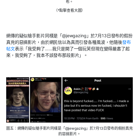
布。
（*點擊查看大圖）
網傳的疑似槍手影片同樣是「
@jewgazing
」於
7
月
13
日發布的假扮
真兇的惡搞影片，由於網民信以為真而引發各種風波，他隨後
發布
帖文
表示「我受夠了……我只是開了一個玩笑但現在變得嚴肅了起
來，我受夠了，我本不該發布那段影片」。
圖五：網傳的疑似槍手影片同樣是「@jewgazing」於7月13日發布的假扮真兇
的惡搞影片。