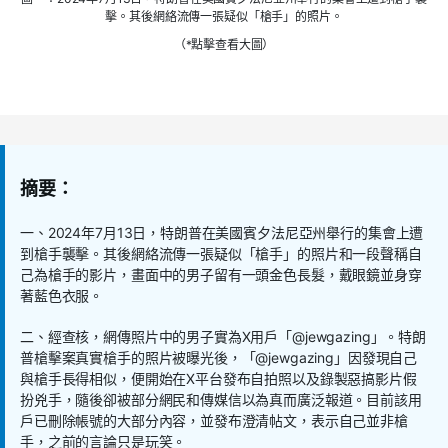
擊。其後網絡流傳一張疑似「槍手」的照片。
（*點擊查看大圖）
摘要：
一、
2024
年
7
月
13
日，特朗普在美國賓夕法尼亞州舉行的集會上遭
到槍手襲擊。其後網絡流傳一張疑似「槍手」的照片和一段聲稱自
己為槍手的影片，畫面中的男子留有一頭金色長髮，戴眼鏡並身穿
著藍色衣服。
二、經查核，網傳照片中的男子實為
X
用戶「
@jewgazing
」。特朗
普槍擊案真實槍手的照片被曝光後，「
@jewgazing
」因發現自己
與槍手長得相似，便開始在
X
平台發布自拍照以及錄製惡搞影片假
扮兇手，隨後卻被部分網民和傳媒信以為真而廣泛報道。目前該用
戶已刪除帳號的大部分內容，並發布澄清帖文，表示自己並非槍
手，之前的言論只是玩笑。