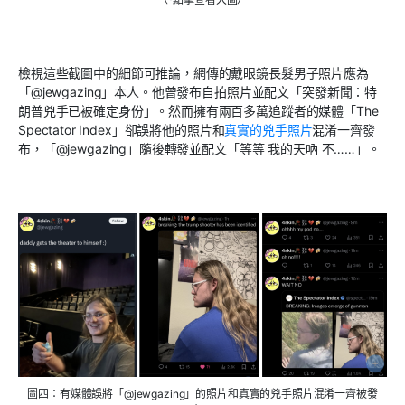
檢視這些截圖中的細節可推論，網傳的戴眼鏡長髮男子照片應為
「
@jewgazing
」本人。他曾發布自拍照片並配文「突發新聞：特
朗普兇手已被確定身份」。然而擁有兩百多萬追蹤者的媒體「
The
Spectator Index
」卻誤將他的照片和
真實的兇手照片
混淆一齊發
布，「
@jewgazing
」隨後轉發並配文「等等 我的天吶 不……」。
圖四：有媒體誤將「@jewgazing」的照片和真實的兇手照片混淆一齊被發