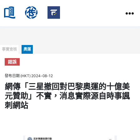
HKBU
School
HKBU
of
FactCheck
Communication
Service
Categories
事實查核
奧運
錯誤
發布日期 (HKT) 2024-08-12
網傳「三星撤回對巴黎奧運的十億美
元贊助」不實，消息實際源自時事諷
刺網站