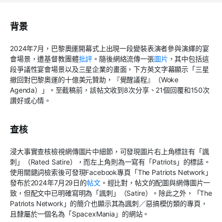
背景
2024年7月，巴黎奧運開幕式上出現一段變裝表演者參與演繹的宴
會場景，遭基督教團體
批評
。隨後網絡流傳一張
圖片
，其中包括這
段爭議性宴會場景以及三星企業的畫面，下方英文字幕顯示「三星
撤回對巴黎奧運的十億美元贊助，『覺醒議程』（Woke
Agenda）」。至截稿前，該帖文收到8次分享、21個回覆和150次
讚好或心情。
查核
浸大事實查核檢視網傳圖片中細節，可發現圖片右上角標註有「諷
刺」（
Rated Satire
），而左上角則為一寫有「
Patriots
」的標誌。
使用關鍵詞檢索後可發現
Facebook
專頁「
The Patriots Network
」
發布於
2024
年
7
月
29
日的
帖文
。經比對，帖文的配圖與網傳圖片一
致，但配文中已明確寫明為「諷刺」（
Satire
）。除此之外，「
The
Patriots Network
」的簡介也顯示其為諷刺／惡搞模仿類的專頁，
且隸屬於一個名為「
SpacexMania
」的網站。