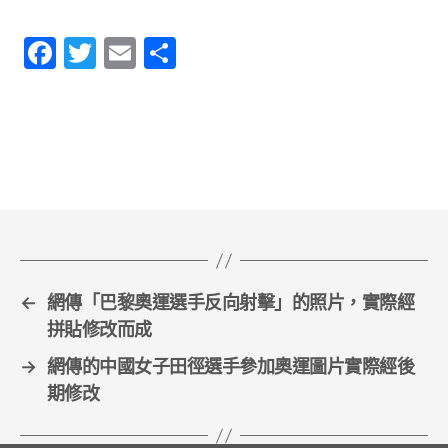
F
T
E
S
a
w
m
h
c
itt
ai
ar
e
er
l
e
b
o
o
k
←
網傳「巴黎奧運選手反向射擊」的照片，實際經
拼貼修改而成
→
網傳的中國女子田徑選手參加奧運圖片實際經後
期修改