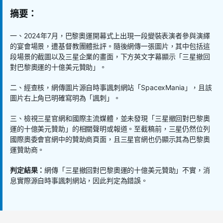
摘要：
一、2024年7月，巴黎奧運開幕式上出現一段變裝表演者參與演繹
的宴會場景，遭基督教團體批評。隨後網傳一張圖片，其中包括這
段場景的截圖以及三星企業的畫面，下方英文字幕顯示「三星撤回
對巴黎奧運的十億美元贊助」。
二、經查核，網傳圖片源自時事諷刺網站「
SpacexMania
」，且該
圖片右上角已明確寫明為「諷刺」。
三、檢視三星官網和國際主流媒體，並未發現「三星撤回對巴黎奧
運的十億美元贊助」的相關聲明或報道。至截稿前，三星仍然位列
國際奧委會官網中的贊助商頁面，且三星官網也仍顯示其為巴黎奧
運贊助商。
判定結果：
網傳「三星撤回對巴黎奧運的十億美元贊助」不實，消
息實際源自時事諷刺網站，因此判定為錯誤。