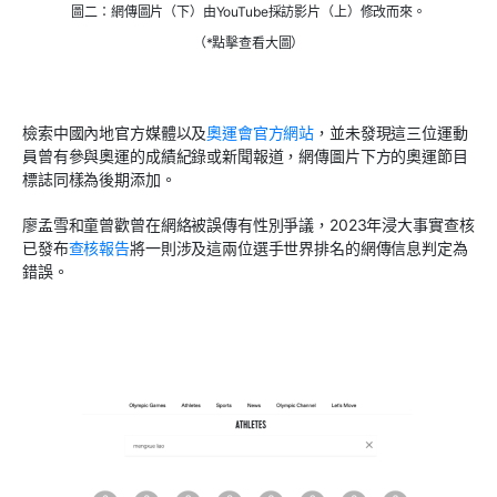
圖二：網傳圖片（下）由YouTube採訪影片（上）修改而來。
（*點擊查看大圖）
檢索中國內地官方媒體以及
奧運會官方網站
，並未發現這三位運動
員曾有參與奧運的成績紀錄或新聞報道，網傳圖片下方的奧運節目
標誌同樣為後期添加。
廖孟雪和童曾歡曾在網絡被誤傳有性別爭議，
2023
年浸大事實查核
已發布
查核報告
將一則涉及這兩位選手世界排名的網傳信息判定為
錯誤。