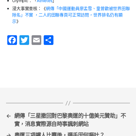
Olympic
：「
Athletes
」
浸大事實查核：《
網傳「中國運動員廖孟雪、童曾歡被世界田聯
除名」不實
，二人的田聯專頁可正常訪問，世界排名仍有顯
示
》
F
T
E
S
a
w
m
h
c
itt
ai
ar
e
er
l
e
b
o
o
k
←
網傳「三星撤回對巴黎奧運的十億美元贊助」不
實，消息實際源自時事諷刺網站
→
奧運三項鐵人比賽後，選手因何嘔吐？