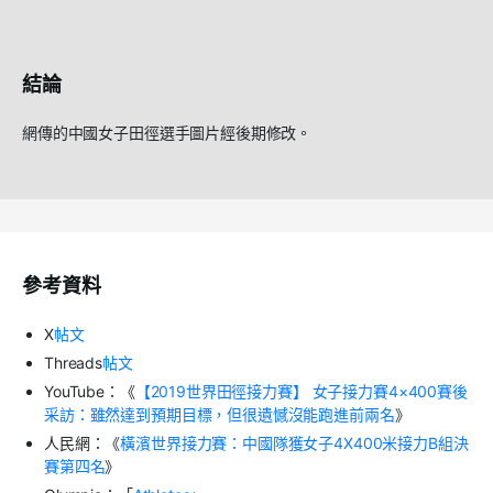
結論
網傳的中國女子田徑選手圖片經後期修改。
參考資料
X
帖文
Threads
帖文
YouTube
：《
【
2019
世界田徑接力賽】
女子接力賽
4×400
賽後
采訪：雖然達到預期目標，但很遺憾沒能跑進前兩名
》
人民網：《
橫濱世界接力賽：中國隊獲女子
4X400
米接力
B
組決
賽第四名
》