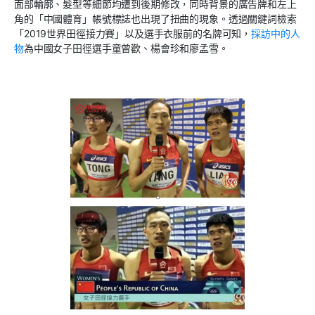
面部輪廓、髮型等細節均遭到後期修改，同時背景的廣告牌和左上
角的「中國體育」帳號標誌也出現了扭曲的現象。透過關鍵詞檢索
「
2019
世界田徑接力賽」以及選手衣服前的名牌可知，
採訪中的人
物
為中國女子田徑選手童曾歡、楊會珍和廖孟雪。