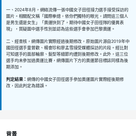
一、
2024
年
8
月，網絡流傳一張中國女子田徑接力選手接受採訪的
圖片。相關配文稱「國際拳總，依你們獨特的眼光，請問這三個人
是男生還是女生」「奧運快到了，期待中國女子田徑隊的優異表
現」，質疑圖中選手性別並認為這些選手會參加巴黎奧運。
二、經查核，網傳圖片實際經過後期修改，原始圖片源自
2019
年中
國田徑選手童曾歡、楊會珍和廖孟雪接受媒體採訪的片段。經比對
可知選手的面部輪廓、髮型等細節均遭到後期修改。此外，這三位
選手均未參加過奧運比賽，網傳圖片下方的奧運節目標誌同樣為後
期添加。
判定結果：
網傳的中國女子田徑選手參加奧運圖片實際經後期修
改，因此判定為錯誤。
背景