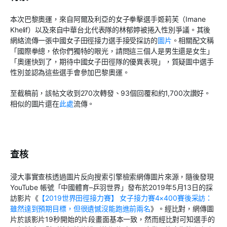
本次巴黎奧運，來自阿爾及利亞的女子拳擊選手姬莉芙（
Imane
Khelif
）以及來自中華台北代表隊的林郁婷被捲入性別爭議。其後
網絡流傳一張中國女子田徑接力選手接受採訪的
圖片
。相關配文稱
「國際拳總，依你們獨特的眼光，請問這三個人是男生還是女生」
「奧運快到了，期待中國女子田徑隊的優異表現」，質疑圖中選手
性別並認為這些選手會參加巴黎奧運。
至截稿前，該帖文收到
270
次轉發、
93
個回覆和約
1,700
次讚好。
相似的圖片還在
此處
流傳。
查核
浸大事實查核透過圖片反向搜索引擎檢索網傳圖片來源，隨後發現
YouTube
帳號「中國體育
–
乒羽世界」發布於
2019
年
5
月
13
日的採
訪影片《
【
2019
世界田徑接力賽】
女子接力賽
4×400
賽後采訪：
雖然達到預期目標，但很遺憾沒能跑進前兩名
》。經比對，網傳圖
片於該影片
19
秒開始的片段畫面基本一致，然而經比對可知選手的