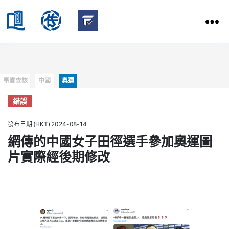
HKBU
School
HKBU
of
FactCheck
Communication
Service
Categories
事實查核
中國
奧運
錯誤
發布日期 (HKT) 2024-08-14
網傳的中國女子田徑選手參加奧運圖
片實際經後期修改