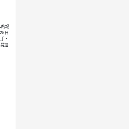
示的場
25日
握手，
錦麗握