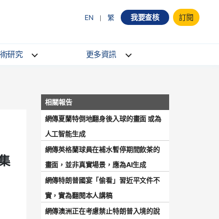
我要查核
訂閱
EN
繁
術研究
更多資訊
網傳夏蘭特倒地翻身後入球的畫面 或為
人工智能生成
網傳英格蘭球員在補水暫停期間飲茶的
集
畫面，並非真實場景，應為AI生成
網傳特朗普國宴「偷看」習近平文件不
實，實為翻閱本人講稿
網傳澳洲正在考慮禁止特朗普入境的說