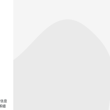
片信息
等細