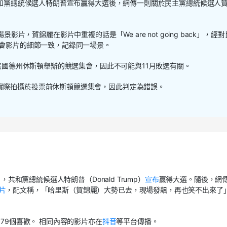
。共和黨總統候選人特朗普宣布贏得大選後，網傳一則關於民主黨總統候選人
布該場景影片，賀錦麗在影片中重複的話是「We are not going back」，經
集會影片的細節一致，記錄同一場景。
在美國德州休斯頓舉辦的競選集會，因此不可能與11月敗選有關。
實際拍攝於投票前休斯頓競選集會，因此判定為錯誤。
，共和黨總統候選人特朗普（Donald Trump）
宣布
贏得大選。隨後，網
片
，配文稱，「哈里斯（賀錦麗）大勢已去，現場發飆，再也笑不出來了
379個喜歡。 相同內容的影片亦在
抖音
等平台傳播。