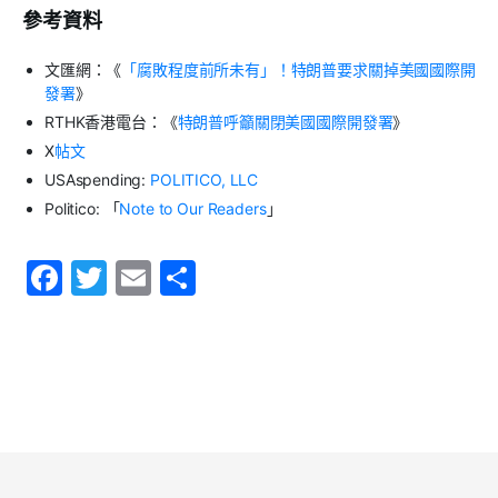
參考資料
文匯網：《
「腐敗程度前所未有」！特朗普要求關掉美國國際開
發署
》
RTHK香港電台：《
特朗普呼籲關閉美國國際開發署
》
X
帖文
USAspending:
POLITICO, LLC
Politico: 「
Note to Our Readers
」
F
T
E
S
a
w
m
h
c
itt
ai
ar
e
er
l
e
b
o
o