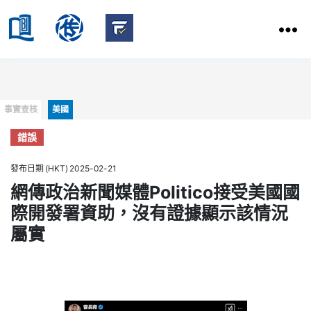
HKBU
School
HKBU
of
FactCheck
Communication
Service
Categories
事實查核
美國
錯誤
發布日期 (HKT) 2025-02-21
網傳政治新聞媒體Politico接受美國國
際開發署資助，沒有證據顯示該情況
屬實