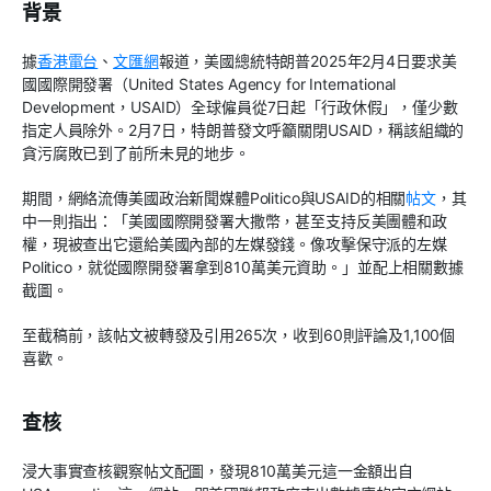
背景
據
香港電台
、
文匯網
報道，美國總統特朗普2025年2月4日要求美
國國際開發署（United States Agency for International
Development，USAID）全球僱員從7日起「行政休假」，僅少數
指定人員除外。2月7日，特朗普發文呼籲關閉USAID，稱該組織的
貪污腐敗已到了前所未見的地步。
期間，網絡流傳美國政治新聞媒體Politico與USAID的相關
帖文
，其
中一則指出：「美國國際開發署大撒幣，甚至支持反美團體和政
權，現被查出它還給美國內部的左媒發錢。像攻擊保守派的左媒
Politico，就從國際開發署拿到810萬美元資助。」並配上相關數據
截圖。
至截稿前，該帖文被轉發及引用265次，收到60則評論及1,100個
喜歡。
查核
浸大事實查核觀察帖文配圖，發現810萬美元這一金額出自