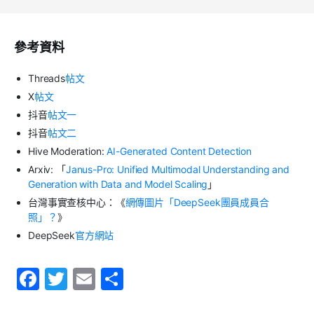
參考資料
Threads
帖文
X
帖文
抖音
帖文一
抖音
帖文二
Hive Moderation:
AI-Generated Content Detection
Arxiv: 「
Janus-Pro: Unified Multimodal Understanding and
Generation with Data and Model Scaling
」
台灣事實查核中心：《
網傳圖片「DeepSeek團員成員合
照」？
》
DeepSeek
官方網站
F
T
E
S
a
w
m
h