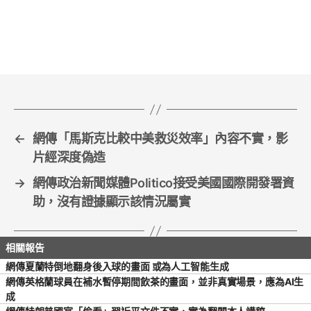
c
itt
ai
ar
e
er
l
e
b
o
o
k
←
網傳「馬斯克比較中美救災效率」內容不實，影
片經深度偽造
→
網傳政治新聞媒體Politico接受美國國際開發署資
助，沒有證據顯示該情況屬實
網傳夏蘭特倒地翻身後入球的畫面 或為人工智能生成
網傳英格蘭球員在補水暫停期間飲茶的畫面，並非真實場景，應為AI生
成