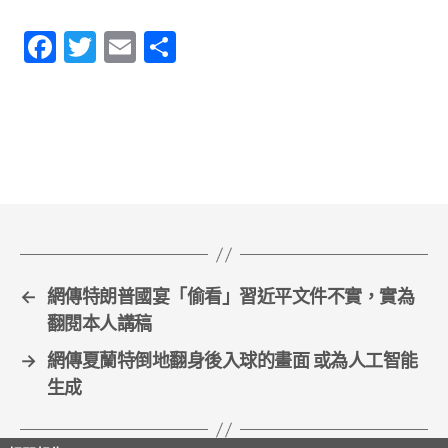
F
T
E
S
a
w
m
h
c
itt
ai
ar
e
er
l
e
b
o
o
k
←
網傳特朗普國宴「偷看」習近平文件不實，實為
翻閱本人講稿
→
網傳夏蘭特倒地翻身後入球的畫面 或為人工智能
生成