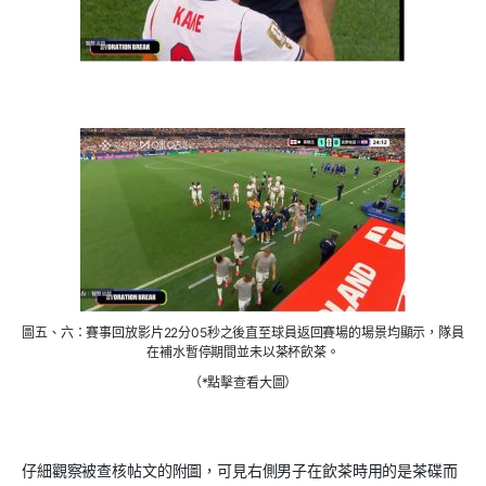
圖五、六：賽事回放影片22分05秒之後直至球員返回賽場的場景均顯示，隊員
在補水暫停期間並未以茶杯飲茶。
（*點擊查看大圖）
仔細觀察被查核帖文的附圖，可見右側男子在飲茶時用的是茶碟而