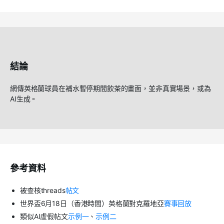
結論
網傳英格蘭球員在補水暫停期間飲茶的畫面，並非真實場景，或為
AI生成。
參考資料
被查核threads
帖文
世界盃6月18日（香港時間）英格蘭對克羅地亞
賽事回放
類似AI虛假帖文
示例一
、
示例二