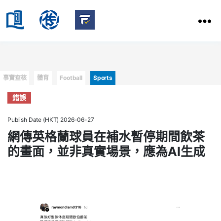
HKBU
School
HKBU
of
FactCheck
Communication
Service
Categories
事實查核
體育
Football
Sports
錯誤
Publish Date (HKT) 2026-06-27
網傳英格蘭球員在補水暫停期間飲茶
的畫面，並非真實場景，應為AI生成