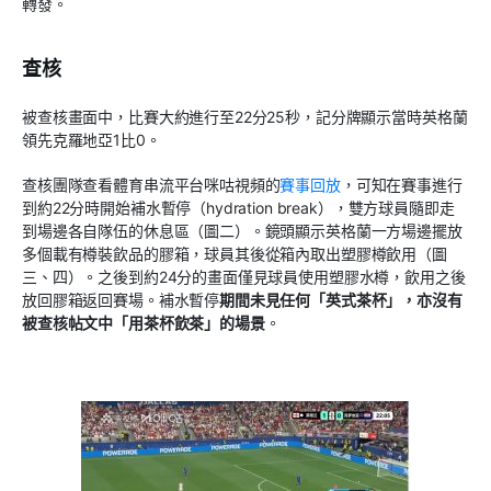
轉發。
查核
被查核畫面中，比賽大約進行至22分25秒，記分牌顯示當時英格蘭
領先克羅地亞1比0。
查核團隊查看體育串流平台咪咕視頻的
賽事回放
，可知在賽事進行
到約22分時開始補水暫停（hydration break），雙方球員隨即走
到場邊各自隊伍的休息區（圖二）。鏡頭顯示英格蘭一方場邊擺放
多個載有樽裝飲品的膠箱，球員其後從箱內取出塑膠樽飲用（圖
三、四）。之後到約24分的畫面僅見球員使用塑膠水樽，飲用之後
放回膠箱返回賽場。補水暫停
期間未見任何「英式茶杯」，亦沒有
被查核帖文中「用茶杯飲茶」的場景
。