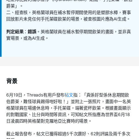
爵茶」。
二、經查核，英格蘭球員在補水暫停期間使用的是塑膠水樽，賽事
回放影片未見任何手托茶碟飲茶的場景，被查核圖片應為AI生成。
判定結果
：
錯誤
。英格蘭球員在補水暫停期間飲茶的畫面，並非真
實場景，或為AI生成。
背景
6月19日，Threads有用戶發布
帖文
指：「真係好型係休息期間飲
伯爵茶，難怪球員踢得咁好啦！」並附上一張照片，畫面中一名英
格蘭球員在場邊休息時，手托茶碟，端著瓷杯飲茶。根據畫面顯示
的對戰國家、比分與時間等資訊，可知帖文所指應為世界盃6月18
日凌晨四時英格蘭對克羅地亞比賽時的場景。
截止報告發布，帖文已獲得超過5千次讚好、62則評論及兩千多次