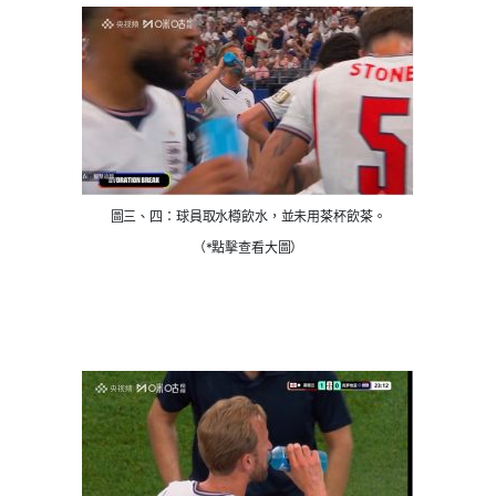
圖三、四：球員取水樽飲水，並未用茶杯飲茶。
（*點擊查看大圖）