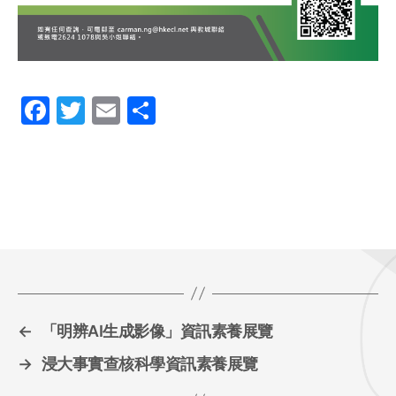
F
T
E
S
a
w
m
h
c
itt
ai
ar
e
er
l
e
b
o
o
k
←
「明辨AI生成影像」資訊素養展覽
→
浸大事實查核科學資訊素養展覽