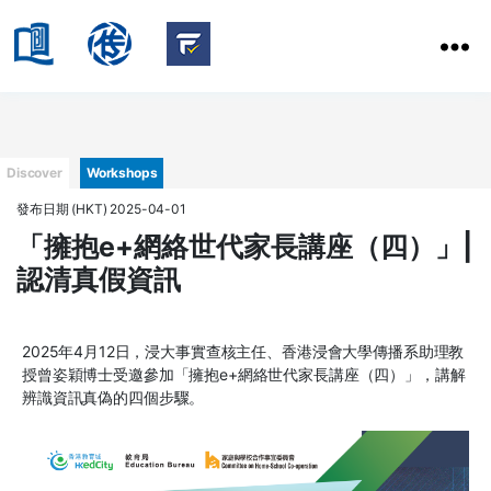
HKBU
School
HKBU
of
FactCheck
Communication
Service
Categories
Discover
Workshops
發布日期 (HKT) 2025-04-01
「擁抱e+網絡世代家長講座（四）」|
認清真假資訊
2025年4月12日，浸大事實查核主任、香港浸會大學傳播系助理教
授曾姿穎博士受邀參加「擁抱e+網絡世代家長講座（四）」，講解
辨識資訊真偽的四個步驟。