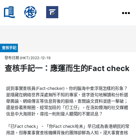
HKBU
School
HKBU
of
FactCheck
Communication
Service
Categories
查核手記
發布日期 (HKT) 2022-12-19
查核手記一：應運而生的Fact check
説到事實查核員(Fact-checker)，你的腦海中會浮現怎樣的形象？
是隱藏在網絡世界深處無所不知的專家，逐字逐句地解讀和分析選
舉輿論、網絡傳言等信息背後的脈絡，查閲論文資料並逐一擊破；
還是掛着黑眼圈、經常加班的「打工仔」，在浩如煙海的社交媒體
信息中大海撈針，尋找一則則聳人聽聞的不實訊息？
「已Fact check」、「你Fact check咗未」早已成為香港網民的常
用語，但專業事實查核機構背後的團隊卻鮮為人知。浸大事實查核