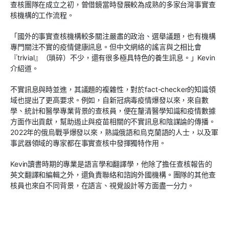
查核團隊在成立之初，曾借鏡當時發展較為成熟的多家台灣事實查
核機構的工作流程。
「國外的事實查核機構較多關注嚴肅的政治、選舉議題，也有機構
專門關注不實的疫情健康訊息。但中文網絡的謠言與之相比會
『trivial』（瑣碎）不少，還有很多極具特色的養生訊息。」Kevin
介紹道。
不實訊息與時並進，其議題的複雜性，對於fact-checker的知識領
域也提出了更高要求。例如，自新冠病毒疫情爆發以來，來自數
學、統計和醫學專業背景的查核員，便在釐清醫學知識和疫情數據
方面作出貢獻，幫助遏止與疫苗相關的不實訊息和陰謀論的傳播。
2022年的俄烏戰爭爆發以來，熟識俄語和烏克蘭語的人士，以及軍
事武器領域的專家都在事實查核中發揮獨特作用。
Kevin讀書時期的專業是語言學和翻譯學，他除了擔任查核報告的
英文翻譯和編輯之外，還負責聯絡和諮詢外國機構。團隊的其他查
核員也來自不同背景，在語言、視覺設計等方面盡一分力。