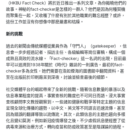
（HKBU Fact Check）將於近日推出一系列文章，為你揭曉他們的
故事。神秘的fact-checker是怎樣的一群人？他們是因為何種契機
而聚集在一起，又收穫了什麽有別於其他職業的難忘經歷？或許，
這份工作並沒有你想像中那麽嚴肅和枯燥。
新的挑戰
過去的新聞由傳統媒體從業員作為「守門人」（gatekeeper），信
息會一步步經過記者、採訪主任、各級編輯等崗位審稿，構成一個
成熟且高效的流水線。「Fact-checker」這一名詞的出現，目前最
早可以追溯到1938年關於《時代》雜誌的一則廣告。最初的fact-
checker多為女性，她們需要在浩如煙海的圖書館中翻閱資料，甚
至在出版前於印刷廠呆到深夜，討論並檢查最後的細節。
社交媒體平台的崛起帶來了全新的挑戰。隨著信息數量的暴漲以及
信息專業程度的提高，事實查核的難度也不可同日而語。浸大事實
查核顧問李文教授觀察到，一些諸如健康和戰爭等特定主題的信息
呈現全球化傳播的趨勢，以中文、英文等不同語言迅速流傳，甚至
因為錯誤的翻譯導致以訛傳訛。其次，此類信息的主題也趨向多樣
化且變幻莫測。例如新冠疫情爆發之後，不少虛假訊息便經歷了從
病毒來源和治療方式，轉向疫苗和防疫政策甚至是陰謀論的過程。