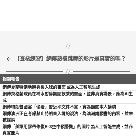
c
itt
ai
ar
e
er
l
e
b
o
o
k
←
【查核練習】網傳慈禧跳舞的影片是真實的嗎？
網傳夏蘭特倒地翻身後入球的畫面 或為人工智能生成
網傳英格蘭球員在補水暫停期間飲茶的畫面，並非真實場景，應為AI生
成
網傳特朗普國宴「偷看」習近平文件不實，實為翻閱本人講稿
網傳澳洲正在考慮禁止特朗普入境的說法，為澳洲請願書的內容，並未
被採納
網傳「美軍用膠帶修復E-3空中預警機」的圖片 為人工智能生成，並非
真實圖片