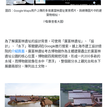
圖四：Google Maps用戶上傳的多張廣富林遺址實景照片，與網傳圖片中的建
築物相似。
（*點擊查看大圖）
為了解廣富林遺址的設計背景，可使用「廣富林遺址」、「設
計」、「水下」等關鍵詞在
Google
進行搜索。據上海市建工設計總
院的
介紹頁面
，廣富林遺址考古博物館作為主體建築矗立於廣富林
遺址公園的核心位置。博物館四周開挖河道，形成一片
200
多畝的
水域，而博物館就像在水中「漂浮」，整個館分水上觀光台和水下
展廳兩部分，陳列出土文物。