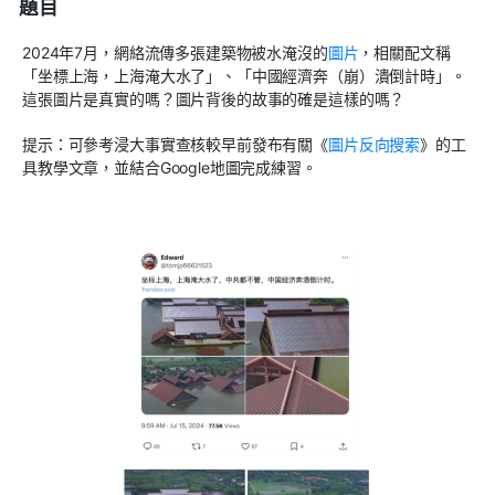
題目
2024
年
7
月，網絡流傳多張建築物被水淹沒的
圖片
，相關配文稱
「坐標上海，上海淹大水了」、「中國經濟奔（崩）潰倒計時」。
這張圖片是真實的嗎？圖片背後的故事的確是這樣的嗎？
提示：可參考浸大事實查核較早前發布有關《
圖片反向搜索
》的工
具教學文章，並結合
Google
地圖完成練習。