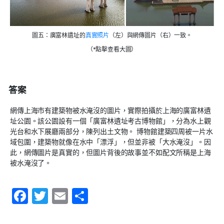
圖五：廣富林遺址的
真實照片
（左）與網傳圖片（右）一致。
（*點擊查看大圖）
答案
網傳上海市有建築物被水淹沒的圖片，實際拍攝於上海的廣富林遺
址公園。該公園設有一個「廣富林遺址考古博物館」，分為水上觀
光台和水下展廳兩部分，陳列出土文物。 博物館建築四周被一片水
域包圍，建築物就像在水中「漂浮」，但並非被「大水淹沒」。因
此，網傳圖片是真實的，但圖片背後的故事並不如配文所稱是上海
被水淹沒了。
F
T
E
S
a
w
m
h