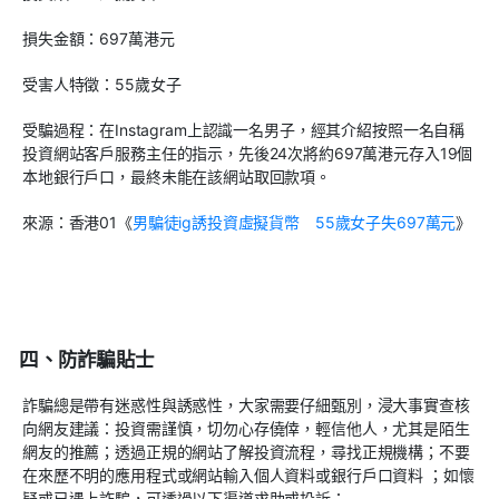
損失金額：697萬港元
受害人特徵：55歲女子
受騙過程：在Instagram上認識一名男子，經其介紹按照一名自稱
投資網站客戶服務主任的指示，先後24次將約697萬港元存入19個
本地銀行戶口，最終未能在該網站取回款項。
來源：香港01《
男騙徒ig誘投資虛擬貨幣 55歲女子失697萬元
》
四、防詐騙貼士
詐騙總是帶有迷惑性與誘惑性，大家需要仔細甄別，浸大事實查核
向網友建議：投資需謹慎，切勿心存僥倖，輕信他人，尤其是陌生
網友的推薦；透過正規的網站了解投資流程，尋找正規機構；不要
在來歷不明的應用程式或網站輸入個人資料或銀行戶口資料 ；如懷
疑或已遇上詐騙，可透過以下渠道求助或投訴：