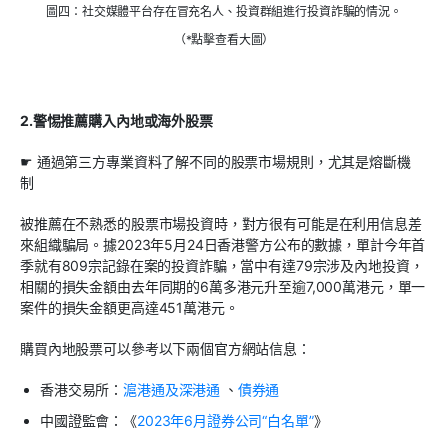
圖四：社交媒體平台存在冒充名人、投資群組進行投資詐騙的情況。
（*點擊查看大圖）
2.警惕推薦購入內地或海外股票
☛ 通過第三方專業資料了解不同的股票市場規則，尤其是熔斷機
制
被推薦在不熟悉的股票市場投資時，對方很有可能是在利用信息差
來組織騙局。據2023年5月24日香港警方公布的數據，單計今年首
季就有809宗記錄在案的投資詐騙，當中有達79宗涉及內地投資，
相關的損失金額由去年同期的6萬多港元升至逾7,000萬港元，單一
案件的損失金額更高達451萬港元。
購買內地股票可以參考以下兩個官方網站信息：
香港交易所：
滬港通及深港通
、
債券通
中國證監會：《
2023年6月證券公司“白名單”
》