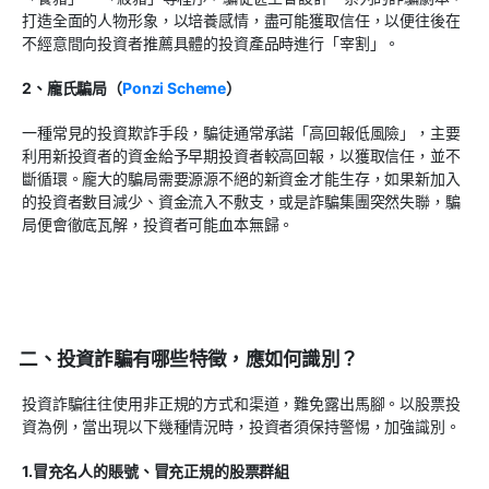
打造全面的人物形象，以培養感情，盡可能獲取信任，以便往後在
不經意間向投資者推薦具體的投資產品時進行「宰割」。
2、龐氏騙局（
Ponzi Scheme
）
一種常見的投資欺詐手段，騙徒通常承諾「高回報低風險」，主要
利用新投資者的資金給予早期投資者較高回報，以獲取信任，並不
斷循環。龐大的騙局需要源源不絕的新資金才能生存，如果新加入
的投資者數目減少、資金流入不敷支，或是詐騙集團突然失聯，騙
局便會徹底瓦解，投資者可能血本無歸。
二、投資詐騙有哪些特徵，應如何識別？
投資詐騙往往使用非正規的方式和渠道，難免露出馬腳。以股票投
資為例，當出現以下幾種情況時，投資者須保持警惕，加強識別。
1.冒充名人的賬號、冒充正規的股票群組