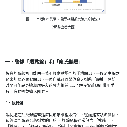
圖二：本港加密貨幣、 股票相關投資騙案的情況。
（*點擊查看大圖）
一、警惕「殺豬盤」和「龐氏騙局」
投資詐騙起初可能由一條不經意點擊到的手機訊息、一條陌生網友
發來的關心問候訊息、一位自稱可以帶你發大財的「股神」開始，
甚至可能是身邊親朋好友的強力推薦……了解投資詐騙的慣用手
段，有助避免墮入圈套。
1、殺豬盤
騙徒透過社交媒體塑造虛假形象來獲取信任，從而建立親密關係，
最終達到騙取公私財物的目的。 詐騙過程通常包含 「找豬」、
「養豬」、 「殺豬」等程序，騙徒甚至會設計一系列的詐騙劇本，