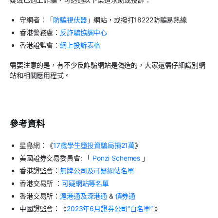
守網者：「
防騙視伏器
」網站，或撥打18222防騙易熱線
香港警務處：
反詐騙協調中心
香港證監會：
網上投訴表格
需要注意的是，有不少反詐騙網站是偽造的，大家還需仔細識別網
站和相關應用程式。
參考資料
星島網：《
17歲學生墮投資騙局損21萬
》
美國證券交易委員會: 「
Ponzi Schemes
」
香港證監會：
無牌公司及可疑網站名單
香港交易所 ：
可疑網站等名單
香港交易所：
滬港通及深港通
&
債券通
中國證監會：《
2023年6月證券公司“白名單”
》