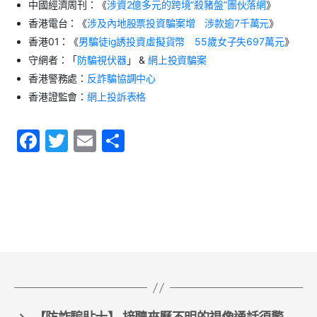
中國經濟周刊：《
涉資2億多元的跨境“殺豬盤”團伙落網
》
香港電台：《
涉及內地股票投資騙案增 涉款逾7千萬元
》
香港01：《
男騙徒ig誘投資虛擬貨幣 55歲女子失697萬元
》
守網者：「
防騙視伏器
」 &
網上投資騙案
香港警務處：
反詐騙協調中心
香港證監會：
網上投訴表格
F
T
E
S
a
w
m
h
c
itt
ai
ar
e
er
l
e
b
o
o
k