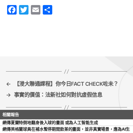
F
T
E
S
a
w
m
h
c
itt
ai
ar
e
er
l
e
b
o
o
k
←
【浸大聯通課程】你今日FACT CHECK咗未？
→
事實的價值：法新社如何對抗虛假信息
網傳夏蘭特倒地翻身後入球的畫面 或為人工智能生成
網傳英格蘭球員在補水暫停期間飲茶的畫面，並非真實場景，應為AI生